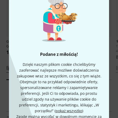
Gewa by Korolia
Va Bridge ST
Gewa by Korolia
Va Bridge RS
Grandiose 46,0mm
Grandiose 50,0mm
T
102 zł
102 zł
Podane z miłością!
8
Dzięki naszym plikom cookie chcielibyśmy
porównaj
porównaj
zaoferować najlepsze możliwe doświadczenia
zakupowe wraz ze wszystkim, co się z tym wiąże.
Obejmuje to na przykład odpowiednie oferty,
spersonalizowane reklamy i zapamiętywanie
preferencji. Jeśli Ci to odpowiada, po prostu
udziel zgody na używanie plików cookie do
Smart Navigator
preferencji, statystyk i marketingu, klikając „W
porządku!” (
pokaż wszystko
)
Zgodę można wycofać w dowolnym momencie za
do grupy produktów Mostki do Altówek