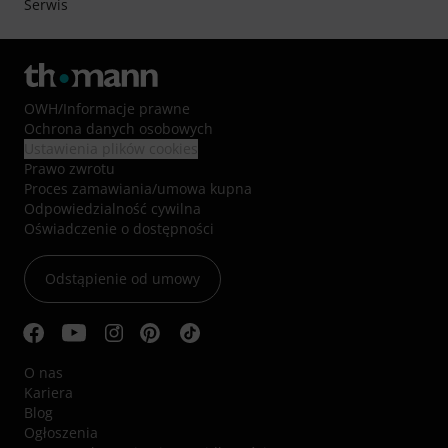
Serwis
OWH
/
Informacje prawne
Ochrona danych osobowych
Ustawienia plików cookies
Prawo zwrotu
Proces zamawiania/umowa kupna
Odpowiedzialność cywilna
Oświadczenie o dostępności
Odstąpienie od umowy
O nas
Kariera
Blog
Ogłoszenia