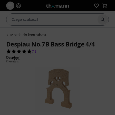
Rozpoc
Mostki do kontrabasu
Despiau No.7B Bass Bridge 4/4
5.0 na 5 gwiazdek z 1 ocen klientów
(
1
)