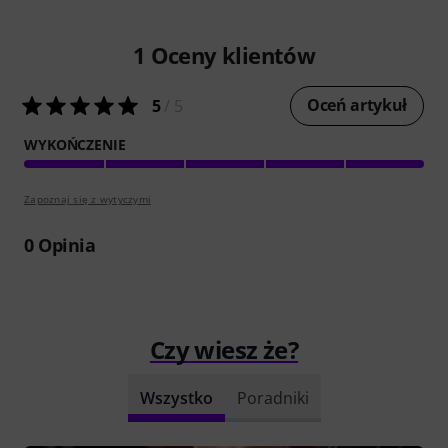
1
Oceny klientów
Oceń artykuł
5
/ 5
WYKOŃCZENIE
Zapoznaj się z wytyczymi
0
Opinia
Czy wiesz że?
Wszystko
Poradniki