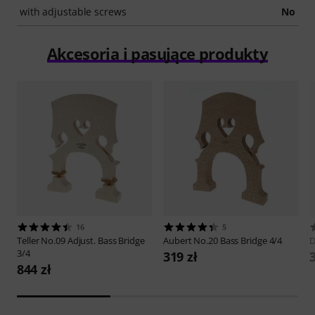
with adjustable screws
No
Akcesoria i pasujące produkty
16
5
Teller
No.09 Adjust. Bass Bridge
Aubert
No.20 Bass Bridge 4/4
D
3/4
319 zł
844 zł