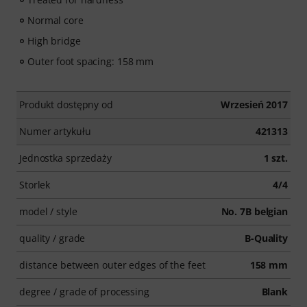
Normal core
High bridge
Outer foot spacing: 158 mm
Produkt dostępny od
Wrzesień 2017
Numer artykułu
421313
Jednostka sprzedaży
1 szt.
Storlek
4/4
model / style
No. 7B belgian
quality / grade
B-Quality
distance between outer edges of the feet
158 mm
degree / grade of processing
Blank