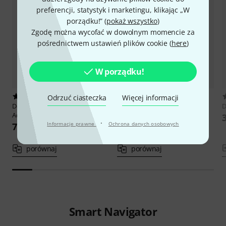
preferencji, statystyk i marketingu, klikając „W
porządku!” (
pokaż wszystko
)
Zgodę można wycofać w dowolnym momencie za
pośrednictwem ustawień plików cookie (
here
)
W porządku!
2
3
Odrzuć ciasteczka
Więcej informacji
Despiau
Bass Bridge 1/2
Despiau
No.7B Bass Bridge 3/4
D
Adjustable
799 zł
·
Informacje prawne
Ochrona danych osobowych
722 zł
porównaj
porównaj
Smart Navigator