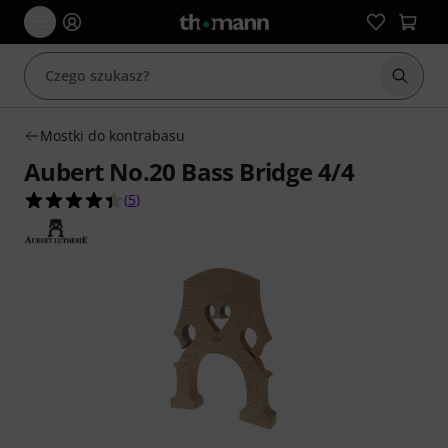
Rozpoc
Mostki do kontrabasu
Aubert No.20 Bass Bridge 4/4
4.4 na 5 gwiazdek z 5 ocen klientów
(
5
)