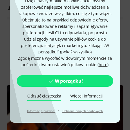
Dzięki naszym plikom cookie chcielibyśmy
zaoferować najlepsze możliwe doświadczenia
0
0
ZGŁOŚ NADUŻYCIE
zakupowe wraz ze wszystkim, co się z tym wiąże.
Obejmuje to na przykład odpowiednie oferty,
spersonalizowane reklamy i zapamiętywanie
Wszystkie oceny
preferencji. Jeśli Ci to odpowiada, po prostu
udziel zgody na używanie plików cookie do
preferencji, statystyk i marketingu, klikając „W
porządku!” (
pokaż wszystko
)
Czy wiesz że?
Zgodę można wycofać w dowolnym momencie za
pośrednictwem ustawień plików cookie (
here
)
Wszystko
Poradniki
W porządku!
Odrzuć ciasteczka
Więcej informacji
·
Informacje prawne
Ochrona danych osobowych