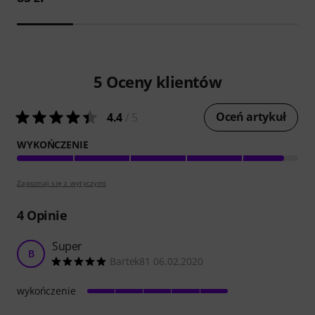
5
Oceny klientów
Oceń artykuł
4.4
/ 5
WYKOŃCZENIE
Zapoznaj się z wytyczymi
4
Opinie
Super
B
Bartek81 06.02.2020
wykończenie