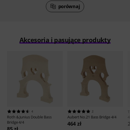
porównaj
Akcesoria i pasujące produkty
4
2
T
Roth & Junius
Double Bass
Aubert
No.21 Bass Bridge 4/4
4
Bridge 4/4
464 zł
85 zł