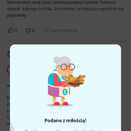
Wymieniłem swój stary niedopasowany mostek. Polecam
dobrać dobrego lutnika. Brzmienie i artykulacja wyraźnie się
poprawiły.
0
0
ZGŁOŚ NADUŻYCIE
Pokaż tłumaczenia
Excellent product.
T
Tahir 02.06.2014
wykończenie
Excellent product. I use this for many years and would
recommend.
Lovely shop and very, very professional service!
Good price. Great communication. It’s a pleasure to deal
Podane z miłością!
with.