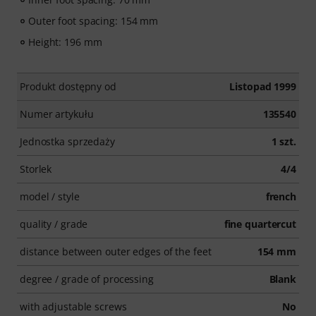
Outer foot spacing: 154 mm
Height: 196 mm
Produkt dostępny od
Listopad 1999
Numer artykułu
135540
Jednostka sprzedaży
1 szt.
Storlek
4/4
model / style
french
quality / grade
fine quartercut
distance between outer edges of the feet
154 mm
degree / grade of processing
Blank
with adjustable screws
No