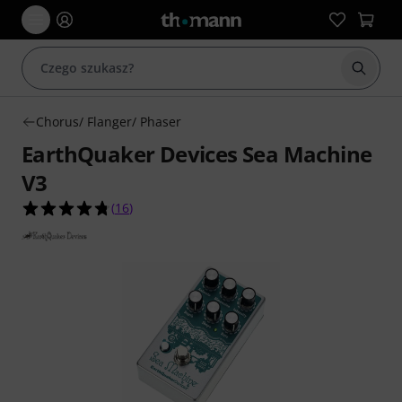
Rozpoc
Chorus/ Flanger/ Phaser
EarthQuaker Devices Sea Machine
V3
4.8 na 5 gwiazdek z 16 ocen klientów
(
16
)