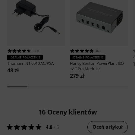
5291
366
W
IDEALNE POŁĄCZENIE
IDEALNE POŁĄCZENIE
1
Thomann
NT 0910 AC/PSA
Harley Benton
PowerPlant ISO-
1AC Pro Modular
48 zł
279 zł
16
Oceny klientów
Oceń artykuł
4.8
/ 5