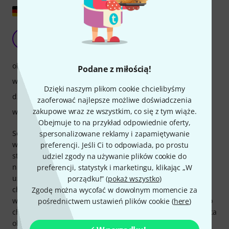
Pokaż oryginał
Bardzo specjalny pedał chórkowy
S
SaschaJae 21.11.2018
obsługa
Podane z miłością!
właściwości
Dzięki naszym plikom cookie chcielibyśmy
dźwięk
zaoferować najlepsze możliwe doświadczenia
zakupowe wraz ze wszystkim, co się z tym wiąże.
wykończenie
Obejmuje to na przykład odpowiednie oferty,
Sea Machine to w zasadzie pedał chorusa. Jednak, jak
spersonalizowane reklamy i zapamiętywanie
większość efektów EQD, oferuje on więcej niż tylko
preferencji. Jeśli Ci to odpowiada, po prostu
standardowe brzmienie chorusa; ma również kilka innych,
udziel zgody na używanie plików cookie do
nietypowych możliwości. Pedał można wykorzystać do
preferencji, statystyk i marketingu, klikając „W
uzyskania najpopularniejszych standardowych brzmień
porządku!” (
pokaż wszystko
)
chorusa, ale także do tworzenia bardziej
Zgodę można wycofać w dowolnym momencie za
wyspecjalizowanych. Pokrętło Dimension pozwala dodać do
pośrednictwem ustawień plików cookie (
here
)
chorusa rodzaj pogłosu lub opóźnienia, w zależności od kąta
obrotu. Shape powoduje drżenie dźwięku, przekształcając