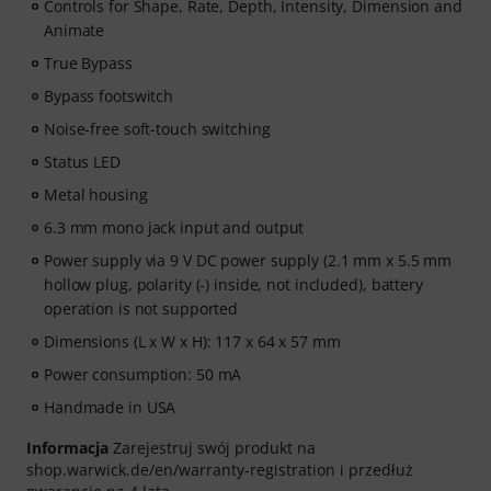
Controls for Shape, Rate, Depth, Intensity, Dimension and
Animate
True Bypass
Bypass footswitch
Noise-free soft-touch switching
Status LED
Metal housing
6.3 mm mono jack input and output
Power supply via 9 V DC power supply (2.1 mm x 5.5 mm
hollow plug, polarity (-) inside, not included), battery
operation is not supported
Dimensions (L x W x H): 117 x 64 x 57 mm
Power consumption: 50 mA
Handmade in USA
Informacja
Zarejestruj swój produkt na
shop.warwick.de/en/warranty-registration i przedłuż