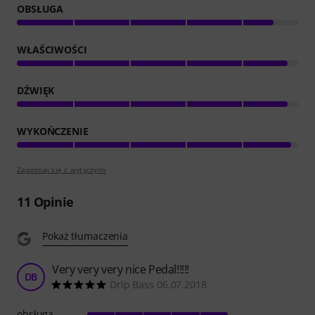
OBSŁUGA
WŁAŚCIWOŚCI
DŹWIĘK
WYKOŃCZENIE
Zapoznaj się z wytyczymi
11
Opinie
Pokaż tłumaczenia
Very very very nice Pedal!!!!!
DB
Drip Bass 06.07.2018
obsługa