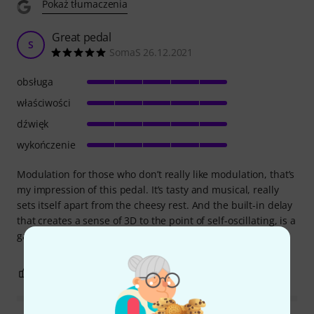
Pokaż tłumaczenia
Great pedal
S
SomaS 26.12.2021
obsługa
właściwości
dźwięk
wykończenie
Modulation for those who don’t really like modulation, that’s
my impression of this pedal. It’s tasty and musical, really
sets itself apart from the cheesy rest. And the built-in delay
that creates a sense of 3D to the point of self-oscillating, is a
game changer. Super cool.
1
0
ZGŁOŚ NADUŻYCIE