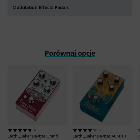
Modulation Effects Pedals
Porównaj opcje
4
6
EarthQuaker Devices
Grand
EarthQuaker Devices
Aurelius
W