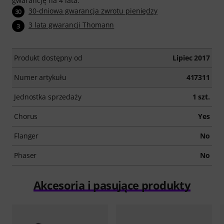
gwarancję na 4 lata.
30-dniowa gwarancja zwrotu pieniędzy
30
3 lata gwarancji Thomann
3
Produkt dostępny od
Lipiec 2017
Numer artykułu
417311
Jednostka sprzedaży
1 szt.
Chorus
Yes
Flanger
No
Phaser
No
Akcesoria i pasujące produkty