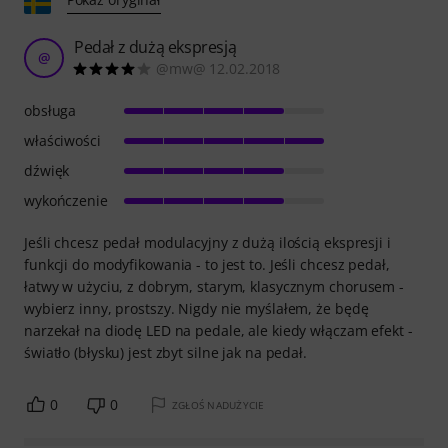
Pedał z dużą ekspresją
@
@mw@ 12.02.2018
obsługa
właściwości
dźwięk
wykończenie
Jeśli chcesz pedał modulacyjny z dużą ilością ekspresji i
funkcji do modyfikowania - to jest to. Jeśli chcesz pedał,
łatwy w użyciu, z dobrym, starym, klasycznym chorusem -
wybierz inny, prostszy. Nigdy nie myślałem, że będę
narzekał na diodę LED na pedale, ale kiedy włączam efekt -
światło (błysku) jest zbyt silne jak na pedał.
0
0
ZGŁOŚ NADUŻYCIE