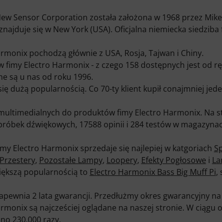
ew Sensor Corporation została założona w 1968 przez Mike
ajduje się w New York (USA). Oficjalna niemiecka siedziba 
armonix pochodzą głównie z USA, Rosja, Tajwan i Chiny.
imy Electro Harmonix - z czego 158 dostępnych jest od ręk
e są u nas od roku 1996.
się dużą popularnością. Co 70-ty klient kupił conajmniej jed
ultimedialnych do produktów fimy Electro Harmonix. Na st
0 próbek dźwiękowych, 17588 opinii i 284 testów w magazyna
my Electro Harmonix sprzedaje się najlepiej w katgoriach
Sp
Przestery
,
Pozostałe Lampy
,
Loopery
,
Efekty Pogłosowe
i
La
większą popularnością to
Electro Harmonix Bass Big Muff Pi
,
pewnia 2 lata gwarancji. Przedłużmy okres gwarancyjny na p
rmonix są najcześciej oglądane na naszej stronie. W ciągu 
no 230.000 razy.