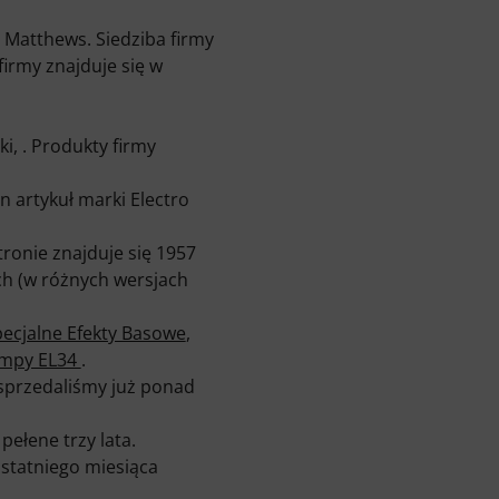
 Matthews. Siedziba firmy
firmy znajduje się w
i, . Produkty firmy
en artykuł marki Electro
ronie znajduje się 1957
ch (w różnych wersjach
ecjalne Efekty Basowe
,
mpy EL34
.
 sprzedaliśmy już ponad
ełene trzy lata.
ostatniego miesiąca