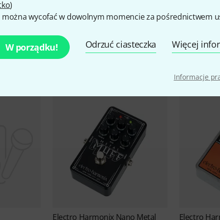
tko
)
 można wycofać w dowolnym momencie za pośrednictwem ust
Electro Harmonix Oferty
Odrzuć ciasteczka
Więcej info
W porządku!
Wyprzedaż
Informacje p
Electro Harmonix
Nano Metal
Electro Ha