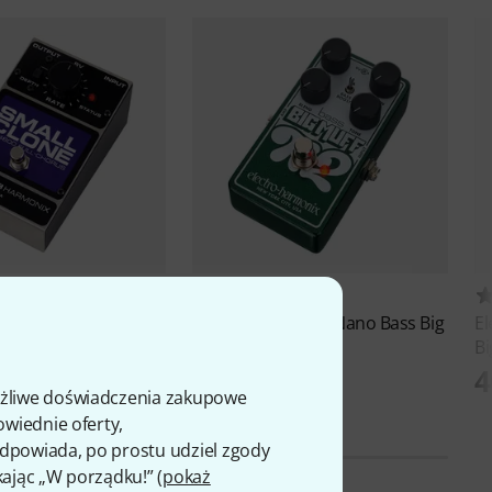
575
7
rmonix
Small Clone
Electro Harmonix
Nano Bass Big
E
Muff Pi 2
Bi
469 zł
4
ożliwe doświadczenia zakupowe
owiednie oferty,
 odpowiada, po prostu udziel zgody
kając „W porządku!” (
pokaż