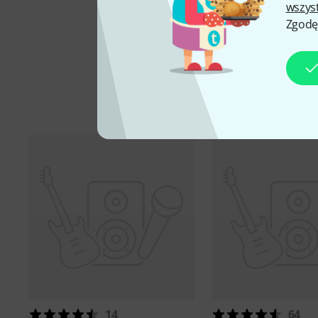
wszys
Zgodę
14
64