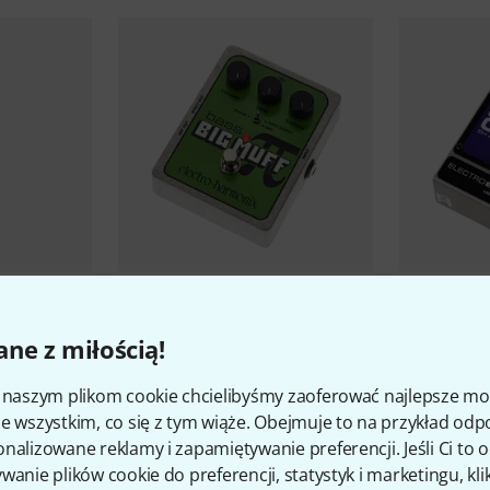
815
Electro Harmonix
Bass Big Muff
Electro Ha
ne z miłością!
Pi
388 zł
344 zł
i naszym plikom cookie chcielibyśmy zaoferować najlepsze m
e wszystkim, co się z tym wiąże. Obejmuje to na przykład odp
nalizowane reklamy i zapamiętywanie preferencji. Jeśli Ci to
wanie plików cookie do preferencji, statystyk i marketingu, kli