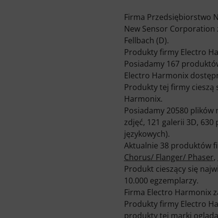
Firma Przedsiębiorstwo N
New Sensor Corporation zn
Fellbach (D).
Produkty firmy Electro H
Posiadamy 167 produktów f
Electro Harmonix dostępn
Produkty tej firmy cieszą 
Harmonix.
Posiadamy 20580 plików m
zdjęć, 121 galerii 3D, 63
językowych).
Aktualnie 38 produktów fi
Chorus/ Flanger/ Phaser
,
Produkt cieszący się naj
10.000 egzemplarzy.
Firma Electro Harmonix za
Produkty firmy Electro Ha
produkty tej marki ogląda