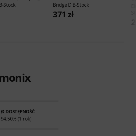
 B-Stock
Bridge D B-Stock
E
371 zł
St
2
rmonix
Ø DOSTĘPNOŚĆ
94.50% (1 rok)