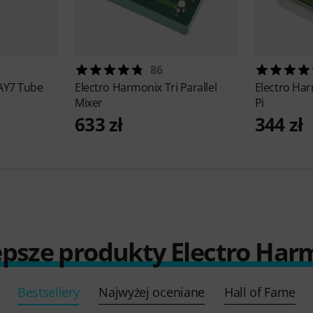
86
AY7 Tube
Electro Harmonix
Tri Parallel
Electro Ha
Mixer
Pi
633 zł
344 zł
epsze produkty Electro Har
Bestsellery
Najwyżej oceniane
Hall of Fame