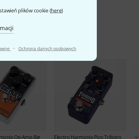
awień plików cookie (
here
)
rmacji
·
rawne
Ochrona danych osobowych
rmonix
Op-Amp Big
Electro Harmonix
Pico Triboro