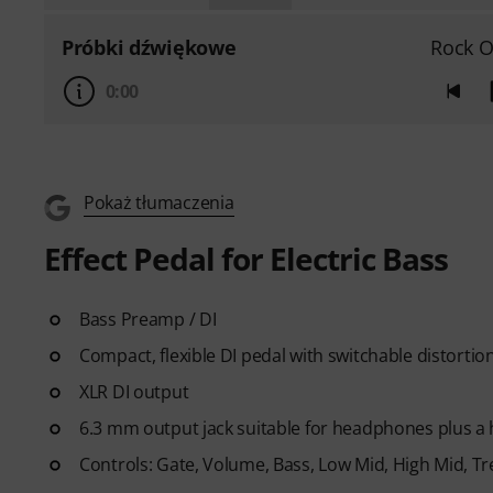
Próbki dźwiękowe
Rock O
0:00
Pokaż tłumaczenia
Effect Pedal for Electric Bass
Bass Preamp / DI
Compact, flexible DI pedal with switchable distortio
XLR DI output
6.3 mm output jack suitable for headphones plus a 
Controls: Gate, Volume, Bass, Low Mid, High Mid, Tr