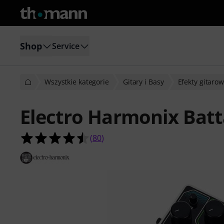
Shop
Service
Wszystkie kategorie
Gitary i Basy
Efekty gitaro
Electro Harmonix Batt
4.5 na 5 gwiazdek z 80 ocen klientó
(
80
)