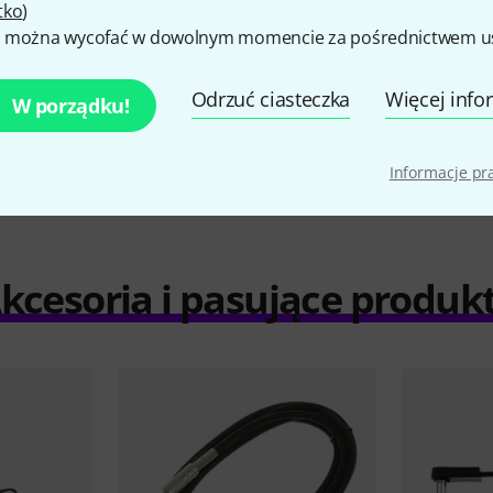
tko
)
 można wycofać w dowolnym momencie za pośrednictwem ust
Odrzuć ciasteczka
Więcej info
W porządku!
porównaj
Informacje p
kcesoria i pasujące produk