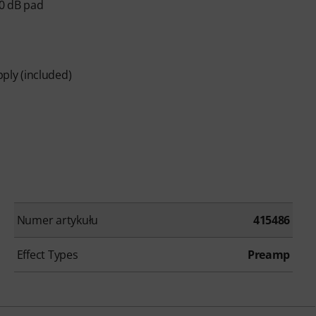
10 dB pad
ly (included)
Numer artykułu
415486
Effect Types
Preamp