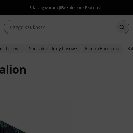
3 lata gwarancji
Bezpieczne Płatności
Rozp
we i basowe
Specjalne efekty basowe
Electro Harmonix
Ba
alion
w