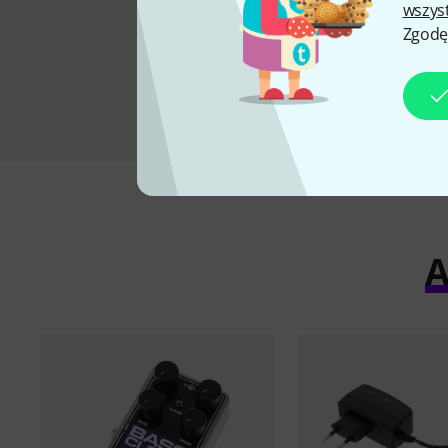
wszys
Zgodę
A