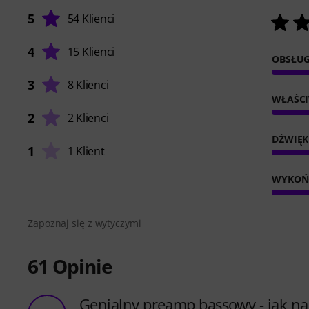
5
54 Klienci
4
15 Klienci
OBSŁU
3
8 Klienci
WŁAŚC
2
2 Klienci
DŹWIĘK
1
1 Klient
WYKOŃ
Zapoznaj się z wytyczymi
61
Opinie
Genialny preamp bassowy - jak na