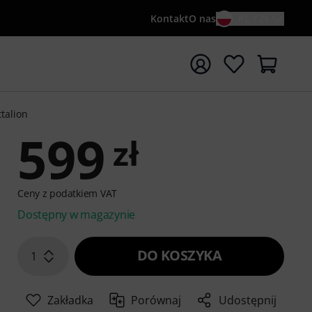
Kontakt
O nas
PL / ZŁ
ocznij wyszukiwanie od słowa kluczowego {searchTerm}
ttalion
599
zł
Ceny z podatkiem VAT
Dostępny w magazynie
DO KOSZYKA
1
Zakładka
Porównaj
Udostępnij