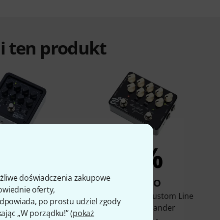
ali ten produkt
6%
5%
ożliwe doświadczenia zakupowe
KUPIŁO
KUPIŁO
owiednie oferty,
Pocket Amp Bass
Harley Benton Custom Line
 odpowiada, po prostu udziel zgody
Bass DI-Expander
598 zł
kając „W porządku!” (
pokaż