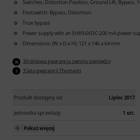
Switches: Distortion Position, Ground Lift, Bypass, 
Footswitch: Bypass, Distortion
True bypass
Power supply with an EHX9.6VDC-200 mA power supp
Dimensions: (W x D x H): 121 x 146 x 64 mm
30-dniowa gwarancja zwrotu pieniędzy
30
3 lata gwarancji Thomann
3
Produkt dostępny od
Lipiec 2017
Jednostka sprzedaży
1 szt.
Pokaż więcej