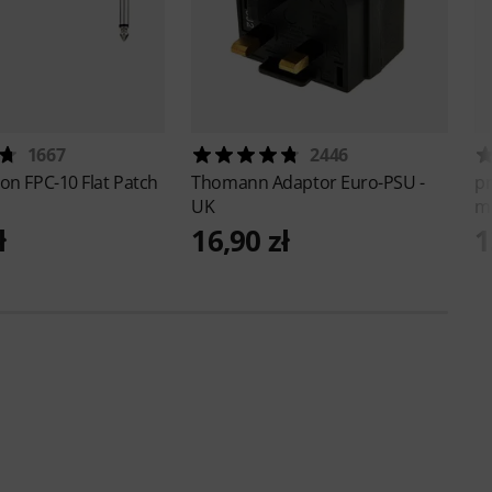
1667
2446
ton
FPC-10 Flat Patch
Thomann
Adaptor Euro-PSU -
p
UK
m
ł
16,90 zł
1