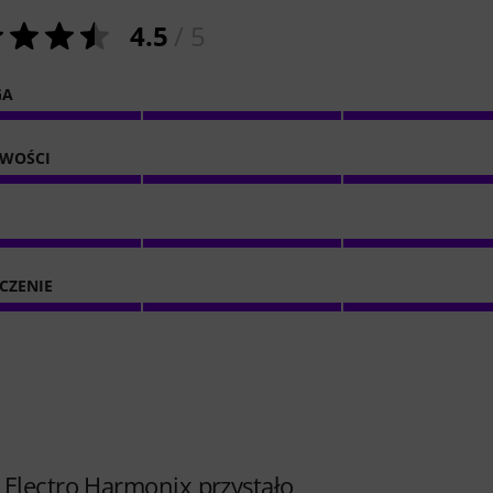
4.5
/ 5
GA
IWOŚCI
CZENIE
 Electro Harmonix przystało