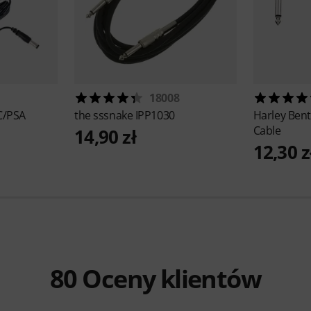
18008
C/PSA
the sssnake
IPP1030
Harley Ben
Cable
14,90 zł
12,30 z
80
Oceny klientów