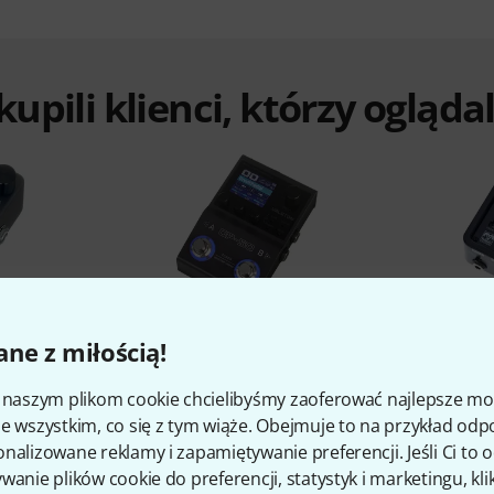
 kupili klienci, którzy ogląd
%
6%
ne z miłością!
i naszym plikom cookie chcielibyśmy zaoferować najlepsze m
O
KUPIŁO
e wszystkim, co się z tym wiąże. Obejmuje to na przykład odp
-5
Valeton GP-50
Palmer 
nalizowane reklamy i zapamiętywanie preferencji. Jeśli Ci to
499 zł
wanie plików cookie do preferencji, statystyk i marketingu, kli