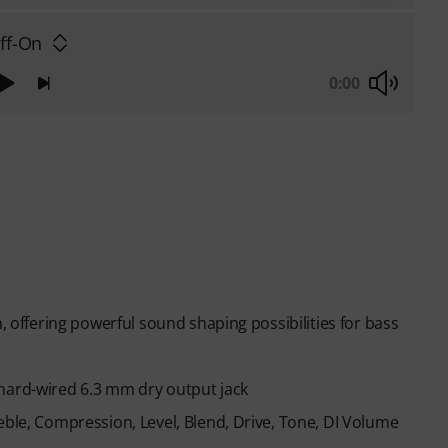
ff-On
0:00
n, offering powerful sound shaping possibilities for bass
hard-wired 6.3 mm dry output jack
eble, Compression, Level, Blend, Drive, Tone, DI Volume