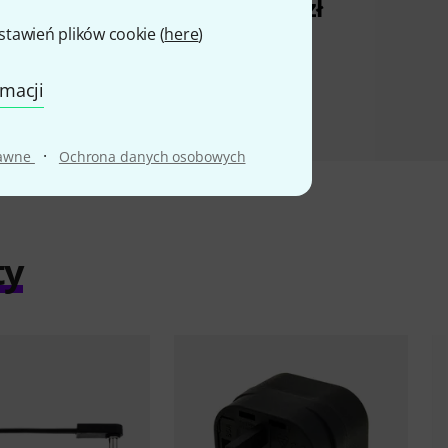
379 zł
awień plików cookie (
here
)
rmacji
·
rawne
Ochrona danych osobowych
ty