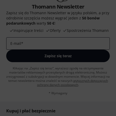
Thomann Newsletter
Zapisz się do Thomann Newsletter w języku polskim, a przy
odrobinie szczęścia możesz wygrać jeden z
50 bonów
podarunkowych
warty
50 €
!
Inspirujące treści
Oferty
Spostrzeżenia Thomann
E-mail
*
Zapisz się teraz
Klikając na „Zapisz się teraz”, wyrażasz zgodę na otrzymywanie
materialów reklamowych przesyłanych drogą elektroniczną. Możesz
zrezygnować z subskrypcji w dowolnym momencie. Więcej informacji na
temat newslettera można znaleźć w naszych
wytycznych dotyczących
ochrony danych ososbowych
.
* Wymagany
Kupuj i płać bezpiecznie