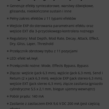
Generuje efekty syntezatorowe, warstwy dźwiękowe,
glissanda, nieskończone sustain i inne
Pełny zakres efektów z 11 typami efektów
Wejście EXP do sterowania parametrami efektu oraz
wejście EXT dla 3-przyciskowego kontrolera nożnego
Regulatory: Mod Depth, Mod Rate, Decay, Attack, Effect,
Dry, Gliss, Layer, Threshold
Przełącznik obrotowy trybu z 11 pozycjami
LED: efekt wł./wył.
Przełączniki nożne: Mode, Effects Bypass, Bypass
Złącza: wejście (jack 6,3 mm), wyjście (jack 6,3 mm), Send i
Return (2 x jack 6,3 mm), wejście EXP (jack stereo 6,3 mm),
wejście EXT (jack stereo 6,3 mm), złącze zasilania (gniazdo
cylindryczne 5,5 x 2,1 mm, biegun ujemny wewnątrz)
Pobór prądu: 140 mA
Zasilanie z zasilaczem EHX 9,6 V DC 200 mA (jest częścią
oferty)