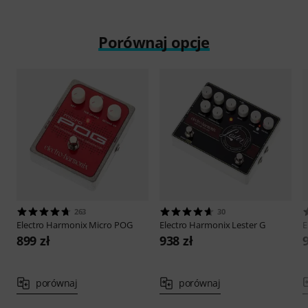
Porównaj opcje
263
30
Electro Harmonix
Micro POG
Electro Harmonix
Lester G
E
899 zł
938 zł
porównaj
porównaj