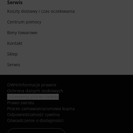
Serwis
Koszty dostawy i czas oczekiwania
Centrum pomocy
Bony towarowe
Kontakt
Sklep
Serwis
OWH
/
Informacje prawne
Ochrona danych osobowych
Ustawienia plików cookies
Prawo zwrotu
Proces zamawiania/umowa kupna
Odpowiedzialność cywilna
Oświadczenie o dostępności