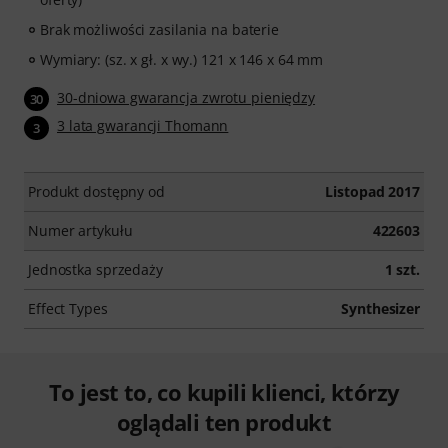
Brak możliwości zasilania na baterie
Wymiary: (sz. x gł. x wy.) 121 x 146 x 64 mm
30-dniowa gwarancja zwrotu pieniędzy
30
3 lata gwarancji Thomann
3
Produkt dostępny od
Listopad 2017
Numer artykułu
422603
Jednostka sprzedaży
1 szt.
Effect Types
Synthesizer
To jest to, co kupili klienci, którzy
oglądali ten produkt