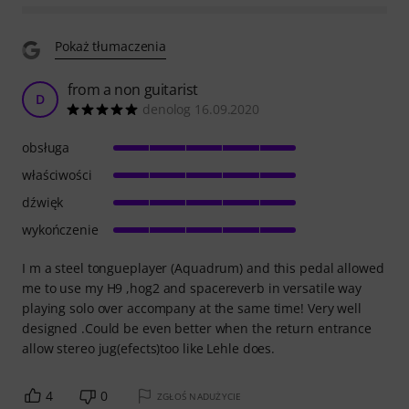
Pokaż tłumaczenia
from a non guitarist
D
denolog 16.09.2020
obsługa
właściwości
dźwięk
wykończenie
I m a steel tongueplayer (Aquadrum) and this pedal allowed
me to use my H9 ,hog2 and spacereverb in versatile way
playing solo over accompany at the same time! Very well
designed .Could be even better when the return entrance
allow stereo jug(efects)too like Lehle does.
4
0
ZGŁOŚ NADUŻYCIE