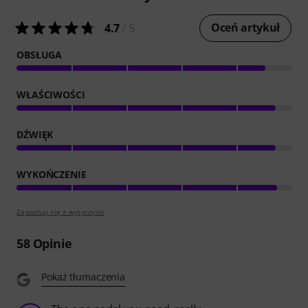
Oceń artykuł
4.7
/ 5
OBSŁUGA
WŁAŚCIWOŚCI
DŹWIĘK
WYKOŃCZENIE
Zapoznaj się z wytyczymi
58
Opinie
Pokaż tłumaczenia