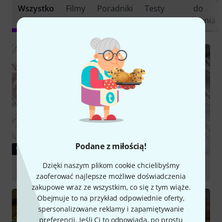
Wszystko
Filmy
Poradniki
Testy
do
pobrania
Podane z miłością!
WIDEO
Dzięki naszym plikom cookie chcielibyśmy
Electro Harmonix Superego+
zaoferować najlepsze możliwe doświadczenia
graj
zakupowe wraz ze wszystkim, co się z tym wiąże.
Obejmuje to na przykład odpowiednie oferty,
spersonalizowane reklamy i zapamiętywanie
preferencji. Jeśli Ci to odpowiada, po prostu