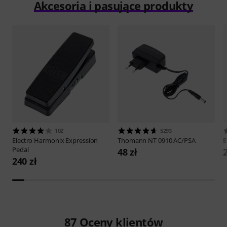
Akcesoria i pasujące produkty
102
5293
Electro Harmonix
Expression
Thomann
NT 0910 AC/PSA
E
Pedal
48 zł
2
240 zł
87
Oceny klientów