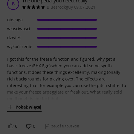
The one pedal you need, really
B
Bluesrockguy 09.07.2021
obsługa
właściwości
dźwięk
wykończenie
I got this for the freeze function and figured, why get a
basic freeze (EHX Ego) when you can add some synth
functions. It does these things excellently, making tonally
rich backgrounds for playing over. The effects are
interesting too - for example you can use the pitch shifter to
make your freeze arpeggiate or freak out. What really sold
me though is the fact that
Pokaż więcej
6
0
ZGŁOŚ NADUŻYCIE