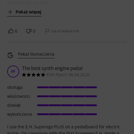
Honestly the sounds
Pokaż więcej
6
0
ZGŁOŚ NADUŻYCIE
Pokaż tłumaczenia
The best synth engine pedal
FF
Fish Flyers 06.04.2020
obsługa
właściwości
dźwięk
wykończenie
I use the E.H. Superego PLUS on a pedalboard for electric
guitar. On caparison with the first Superego E.H. made a