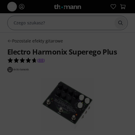
Rozpoc
Pozostale efekty gitarowe
Electro Harmonix Superego Plus
4.7 na 5 gwiazdek z 88 ocen klientów
(
88
)