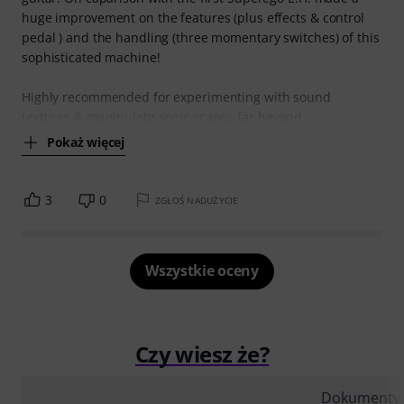
huge improvement on the features (plus effects & control
pedal ) and the handling (three momentary switches) of this
sophisticated machine!
Highly recommended for experimenting with sound
textures & manipulate sonic scapes far beyond
Pokaż więcej
3
0
ZGŁOŚ NADUŻYCIE
Wszystkie oceny
Czy wiesz że?
Dokumenty