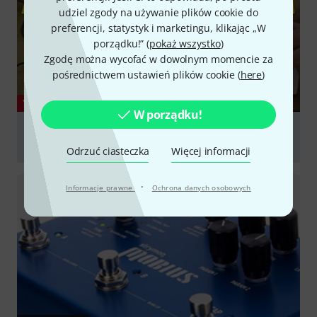
udziel zgody na używanie plików cookie do
preferencji, statystyk i marketingu, klikając „W
porządku!” (
pokaż wszystko
)
Zgodę można wycofać w dowolnym momencie za
pośrednictwem ustawień plików cookie (
here
)
YOUTUBE
W porządku!
EHX SuperEgo+ Plus review: A Freeze-o-holic's dream
by Electro-Harmonix
Odrzuć ciasteczka
Więcej informacji
graj
·
Informacje prawne
Ochrona danych osobowych