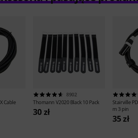
8902
 Cable
Thomann
V2020 Black 10 Pack
Stairville
PD
m 3 pin
30 zł
35 zł