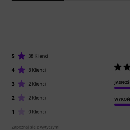
5
38 Klienci
4
8 Klienci
JASNOŚ
3
2 Klienci
2
2 Klienci
WYKOŃ
1
0 Klienci
Zapoznaj się z wytyczymi