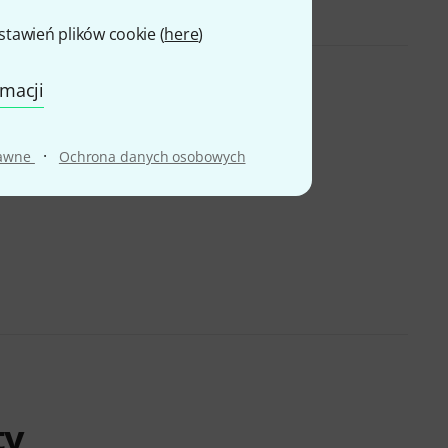
awień plików cookie (
here
)
rmacji
·
rawne
Ochrona danych osobowych
ty