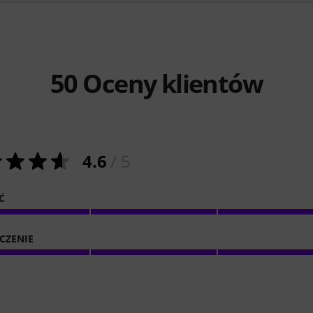
50
Oceny klientów
4.6
/ 5
Ć
CZENIE