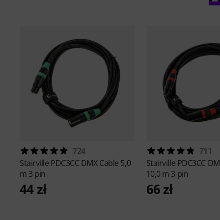
724
711
Stairville
PDC3CC DMX Cable 5,0
Stairville
PDC3CC DMX
m 3 pin
10,0 m 3 pin
44 zł
66 zł