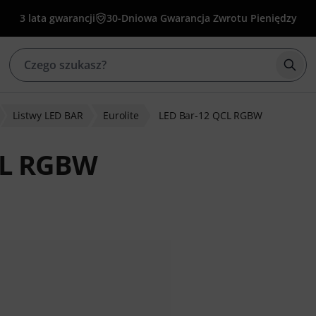
3 lata gwarancji
30-Dniowa Gwarancja Zwrotu Pieniędzy
Rozp
Listwy LED BAR
Eurolite
LED Bar-12 QCL RGBW
QCL RGBW
w