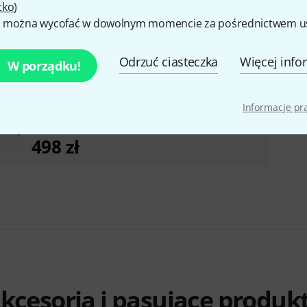
tko
)
 można wycofać w dowolnym momencie za pośrednictwem ust
Odrzuć ciasteczka
Więcej info
W porządku!
Informacje p
Eurolite LED Bar-12 QCL RGBW B-Stock
Możliwe niewielke ślady zużycia
498 zł
kcesoria i pasujące produk