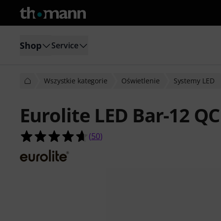
Shop
Service
Wszystkie kategorie
Oświetlenie
Systemy LED
Eurolite LED Bar-12 
4.6 na 5 gwiazdek z 50 ocen klientó
(
50
)