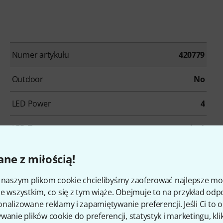
Numer artykułu
420779
Outdoor
No
LED Power
4
LED Type
x-in-1
Remote control
not supported
ne z miłością!
Housing Colour
Black
i naszym plikom cookie chcielibyśmy zaoferować najlepsze m
e wszystkim, co się z tym wiąże. Obejmuje to na przykład odp
Length
1,1 m
nalizowane reklamy i zapamiętywanie preferencji. Jeśli Ci to
wanie plików cookie do preferencji, statystyk i marketingu, kli