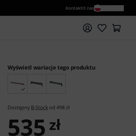
Kontakt
O nas
PL / ZŁ
ocznij wyszukiwanie od słowa kluczowego {searchTerm}
Wyświetl wariacje tego produktu
Dostępny
B-Stock
od 498 zł
535
zł