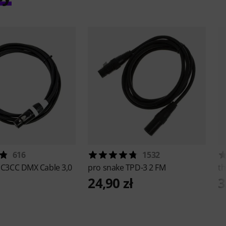
616
1532
C3CC DMX Cable 3,0
pro snake
TPD-3 2 FM
th
24,90 zł
3