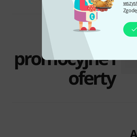
wszys
Zgodę
Zestawy
promocyjne i
oferty
A