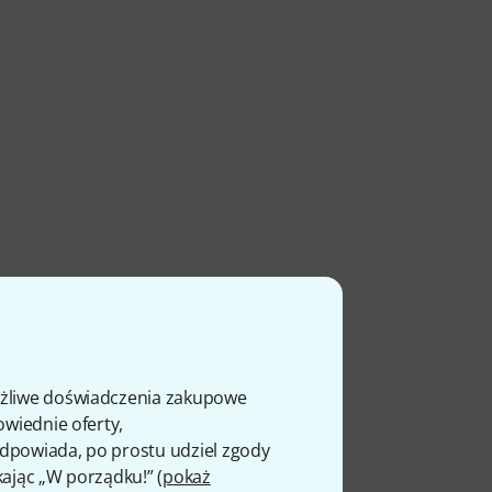
ożliwe doświadczenia zakupowe
owiednie oferty,
 odpowiada, po prostu udziel zgody
kając „W porządku!” (
pokaż