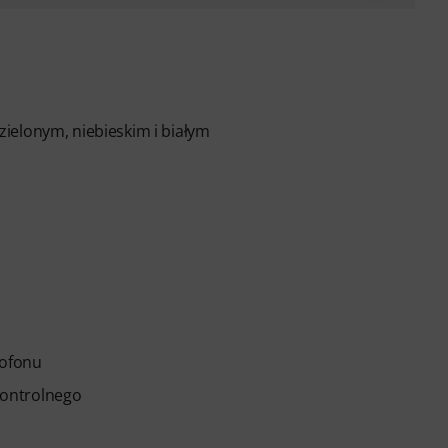
ielonym, niebieskim i białym
ofonu
kontrolnego