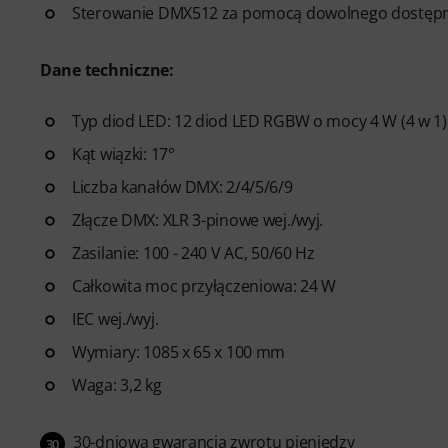
Sterowanie DMX512 za pomocą dowolnego dostępne
Dane techniczne:
Typ diod LED: 12 diod LED RGBW o mocy 4 W (4 w 1)
Kąt wiązki: 17°
Liczba kanałów DMX: 2/4/5/6/9
Złącze DMX: XLR 3-pinowe wej./wyj.
Zasilanie: 100 - 240 V AC, 50/60 Hz
Całkowita moc przyłączeniowa: 24 W
IEC wej./wyj.
Wymiary: 1085 x 65 x 100 mm
Waga: 3,2 kg
30-dniowa gwarancja zwrotu pieniędzy
30