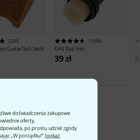
2245
11409
ton
GuitarTech Neck
GHS
Fast Fret
H
39 zł
6
ożliwe doświadczenia zakupowe
owiednie oferty,
 odpowiada, po prostu udziel zgody
kając „W porządku!” (
pokaż