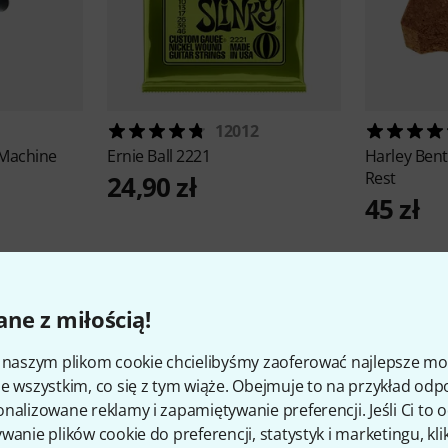
12012
 Machine
Ernie Ball
2221
Harley Ben
Rest
24,90 zł
45 zł
ne z miłością!
i naszym plikom cookie chcielibyśmy zaoferować najlepsze m
50
Oceny klientów
e wszystkim, co się z tym wiąże. Obejmuje to na przykład odp
nalizowane reklamy i zapamiętywanie preferencji. Jeśli Ci to
wanie plików cookie do preferencji, statystyk i marketingu, kli