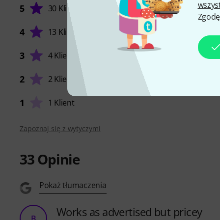
wszys
5
30 Klienci
Zgodę
4
13 Klienci
3
4 Klienci
WYKOŃ
2
2 Klienci
1
1 Klient
Zapoznaj się z wytyczymi
33
Opinie
Pokaż tłumaczenia
Works as advertised but pricey
B