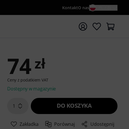
Kontakt
O nas
PL / ZŁ
ocznij wyszukiwanie od słowa kluczowego {searchTerm}
74
zł
Ceny z podatkiem VAT
Dostępny w magazynie
DO KOSZYKA
1
Zakładka
Porównaj
Udostępnij