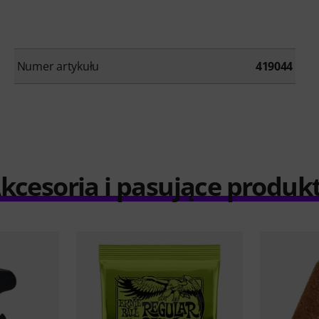
Numer artykułu
419044
kcesoria i pasujące produk