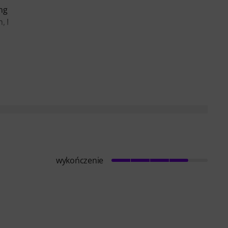
ing
, I
wykończenie