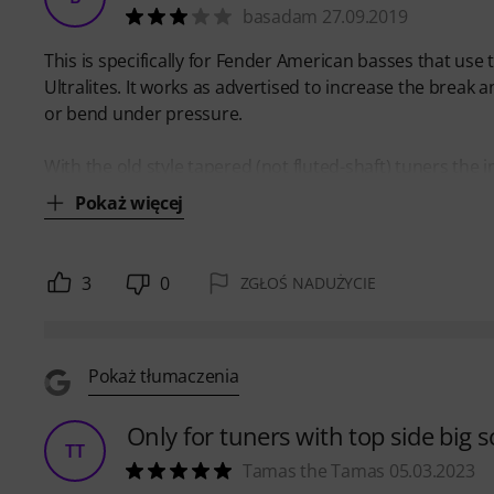
basadam 27.09.2019
This is specifically for Fender American basses that use 
Ultralites. It works as advertised to increase the break
or bend under pressure.
With the old style tapered (not fluted-shaft) tuners th
Pokaż więcej
3
0
ZGŁOŚ NADUŻYCIE
Pokaż tłumaczenia
Only for tuners with top side big 
TT
Tamas the Tamas 05.03.2023