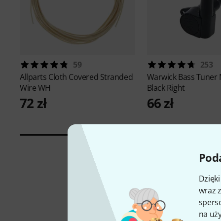
59
253
Allparts
Cloth Covered Stranded
Warwick
Bass Tuner
Wire WH
Black Right
72 zł
66 zł
Poda
Dzięk
wraz z
sperso
na uży