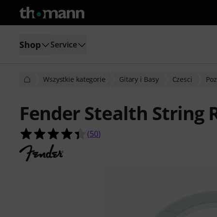
Shop
Service
Wszystkie kategorie
Gitary i Basy
Czesci
Poz
Fender Stealth String 
4.4 na 5 gwiazdek z 50 ocen klientó
(
50
)