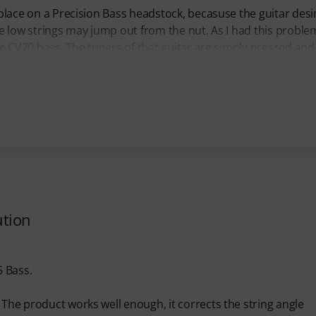
n place on a Precision Bass headstock, becasuse the guitar des
he low strings may jump out from the nut. As I had this problem
ire CV70 bass. The tuners of that guitar are simply pressed and
ution
5 Bass.
 The product works well enough, it corrects the string angle