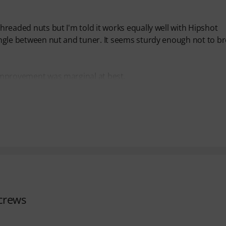
threaded nuts but I'm told it works equally well with Hipshot
 angle between nut and tuner. It seems sturdy enough not to b
e improvement was marginal at best,
screws