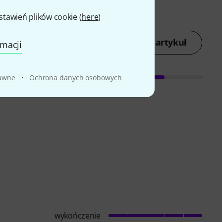
awień plików cookie (
here
)
Oceń artykuł
rmacji
·
rawne
Ochrona danych osobowych
wykończenie