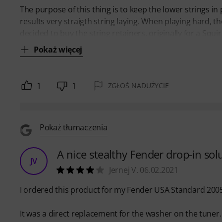
The purpose of this thing is to keep the lower strings i
results very straigth string laying. When playing hard, t
decided to buy the string retainers, originally for a Squ
Pokaż więcej
1
1
ZGŁOŚ NADUŻYCIE
Pokaż tłumaczenia
A nice stealthy Fender drop-in sol
JV
Jernej V. 06.02.2021
I ordered this product for my Fender USA Standard 200
It was a direct replacement for the washer on the tuner.