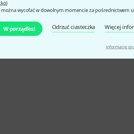
tko
)
 można wycofać w dowolnym momencie za pośrednictwem ust
4.4
/ 5
Odrzuć ciasteczka
Więcej info
W porządku!
CZENIE
Informacje p