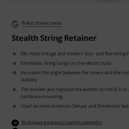
Pokaż tłumaczenia
Stealth String Retainer
Fits most vintage and modern four- and five-string
Eliminates string bangs on the electric bass
Increases the angle between the tuners and the nut,
stability
The bracket also replaces the washer on the B, E or 
hardware mounting
Used on most American Deluxe and Dimension bas
30-dniowa gwarancja zwrotu pieniędzy
30