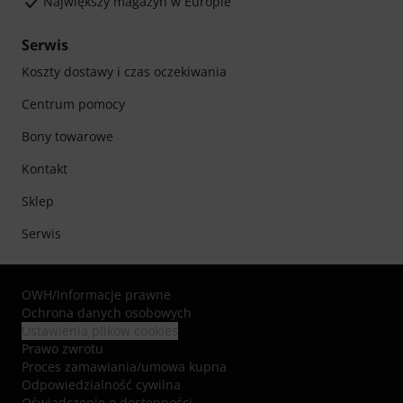
Największy magazyn w Europie
Serwis
Koszty dostawy i czas oczekiwania
Centrum pomocy
Bony towarowe
Kontakt
Sklep
Serwis
OWH
/
Informacje prawne
Ochrona danych osobowych
Ustawienia plików cookies
Prawo zwrotu
Proces zamawiania/umowa kupna
Odpowiedzialność cywilna
Oświadczenie o dostępności