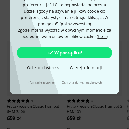
preferencji. Jeśli Ci to odpowiada, po prostu
udziel zgody na używanie plików cookie do
preferencji, statystyk i marketingu, klikając „W
porządku!” (
pokaż wszystko
)
Porównaj opcje
Zgodę można wycofać w dowolnym momencie za
pośrednictwem ustawień plików cookie (
here
)
W porządku!
Odrzuć ciasteczka
Więcej informacji
·
Informacje prawne
Ochrona danych osobowych
4
3
Frate Precision
Classic Trumpet
Frate Precision
Classic Trumpet 3
F
6+ M,3,106
HM, 106
E
659 zł
659 zł