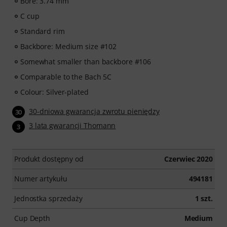
Bore: 3.74 mm
C cup
Standard rim
Backbore: Medium size #102
Somewhat smaller than backbore #106
Comparable to the Bach 5C
Colour: Silver-plated
30-dniowa gwarancja zwrotu pieniędzy
30
3 lata gwarancji Thomann
3
Produkt dostępny od
Czerwiec 2020
Numer artykułu
494181
Jednostka sprzedaży
1 szt.
Cup Depth
Medium