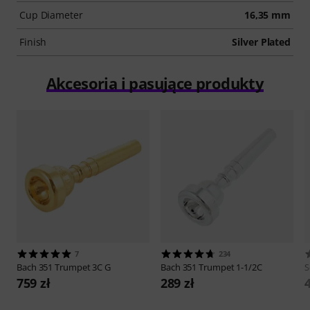
Cup Diameter
16,35 mm
Finish
Silver Plated
Akcesoria i pasujące produkty
7
234
Bach
351 Trumpet 3C G
Bach
351 Trumpet 1-1/2C
S
759 zł
289 zł