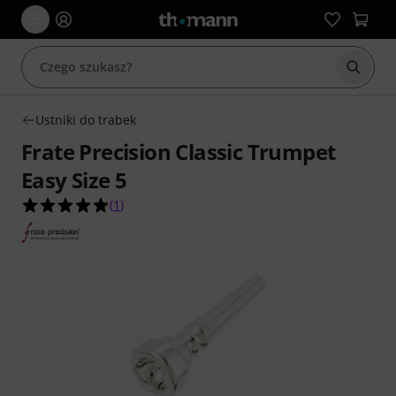
Rozpoc
Ustniki do trabek
Frate Precision Classic Trumpet
Easy Size 5
5.0 na 5 gwiazdek z 1 ocen klientów
(
1
)