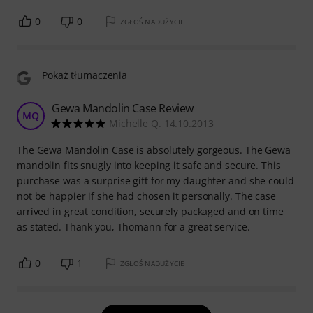
0
0
ZGŁOŚ NADUŻYCIE
Pokaż tłumaczenia
Gewa Mandolin Case Review
MQ
Michelle Q. 14.10.2013
The Gewa Mandolin Case is absolutely gorgeous. The Gewa
mandolin fits snugly into keeping it safe and secure. This
purchase was a surprise gift for my daughter and she could
not be happier if she had chosen it personally. The case
arrived in great condition, securely packaged and on time
as stated. Thank you, Thomann for a great service.
0
1
ZGŁOŚ NADUŻYCIE