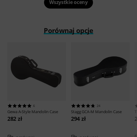
Wszystkie oceny
Porównaj opcje
6
24
Gewa
A-Style Mandolin Case
Stagg
GCA-M Mandolin Case
282 zł
294 zł