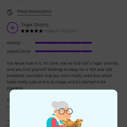
Pokaż tłumaczenia
Traps Ghosts
M
motty 01.02.2018
montaż
wykończenie
You know how it is. It's 3am, you've had half a lager shandy,
and you find yourself bidding on ebay for a 100 year old
bowlback mandolin that you don't really need but which
looks really cute and is a) cheap and b) claimed to be
playable.
Then you win the auction, the instrument arrives, and you
realise immediately that you need some way to store the
thing.
Pokaż więcej