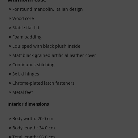
For round mandolin, Italian design
Wood core
Stable flat lid
Foam padding
Equipped with black plush inside
Matt black grained artificial leather cover
Continuous stitching
3x Lid hinges
Chrome-plated latch fasteners
Metal feet
Interior dimensions
Body width: 20.0 cm
Body length: 34.0 cm
Total length: 66.0 cm