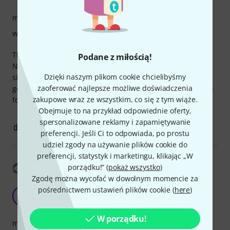
montaż
wykończenie
The bag is ideal for light protection of a double gourd sitar.
Podane z miłością!
Not really meant for traveling,but perfect for keeping the
Dzięki naszym plikom cookie chcielibyśmy
sitar safe and dust free at home.Thomann have it at a very
zaoferować najlepsze możliwe doświadczenia
good price.Amazon UK have the same case(different name)
zakupowe wraz ze wszystkim, co się z tym wiąże.
for more than double the price.
Obejmuje to na przykład odpowiednie oferty,
spersonalizowane reklamy i zapamiętywanie
0
0
ZGŁOŚ NADUŻYCIE
preferencji. Jeśli Ci to odpowiada, po prostu
udziel zgody na używanie plików cookie do
preferencji, statystyk i marketingu, klikając „W
Pokaż tłumaczenia
porządku!” (
pokaż wszystko
)
Zgodę można wycofać w dowolnym momencie za
Fits
pośrednictwem ustawień plików cookie (
here
)
S
SriSitar 13.05.2020
W porządku!
montaż