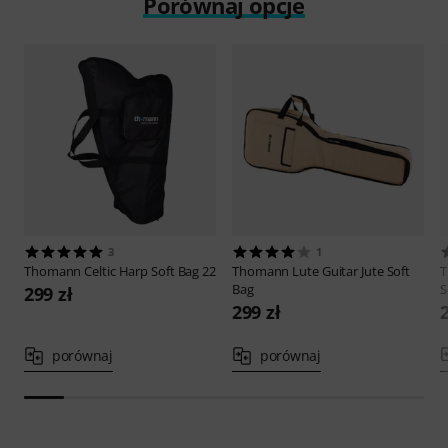
Porównaj opcje
3
1
Thomann
Celtic Harp Soft Bag 22
Thomann
Lute Guitar Jute Soft
Bag
S
299 zł
299 zł
porównaj
porównaj