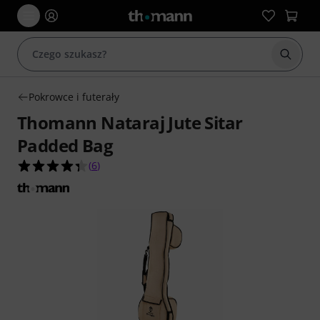
Rozpoc
Pokrowce i futerały
Thomann Nataraj Jute Sitar
Padded Bag
4.3 na 5 gwiazdek z 6 ocen klientów
(
6
)