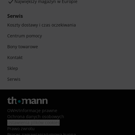
Największy magazyn w Europie
Serwis
Koszty dostawy i czas oczekiwania
Centrum pomocy
Bony towarowe
Kontakt
Sklep
Serwis
OWH
/
Informacje prawne
Ochrona danych osobowych
Ustawienia plików cookies
Prawo zwrotu
Proces zamawiania/umowa kupna