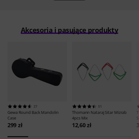
Akcesoria i pasujące produkty
27
51
Gewa
Round Back Mandolin
Thomann
Nataraj Sitar Mizrab
Case
4pcs Mix
S
299 zł
12,60 zł
3