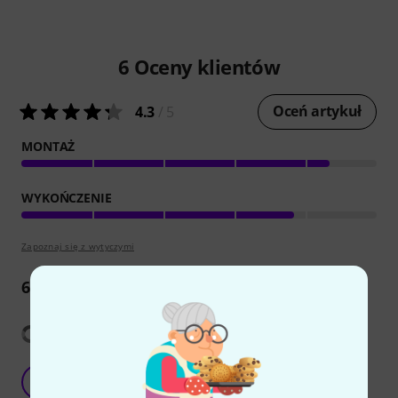
6
Oceny klientów
Oceń artykuł
4.3
/ 5
MONTAŻ
WYKOŃCZENIE
Zapoznaj się z wytyczymi
6
Opinie
Pokaż tłumaczenia
Very useful
G
galndi 24.04.2020