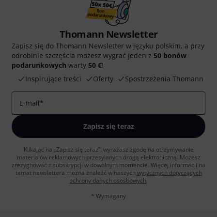
Thomann Newsletter
Zapisz się do Thomann Newsletter w języku polskim, a przy
odrobinie szczęścia możesz wygrać jeden z
50 bonów
podarunkowych
warty
50 €
!
Inspirujące treści
Oferty
Spostrzeżenia Thomann
E-mail
*
Zapisz się teraz
Klikając na „Zapisz się teraz”, wyrażasz zgodę na otrzymywanie
materialów reklamowych przesyłanych drogą elektroniczną. Możesz
zrezygnować z subskrypcji w dowolnym momencie. Więcej informacji na
temat newslettera można znaleźć w naszych
wytycznych dotyczących
ochrony danych ososbowych
.
* Wymagany