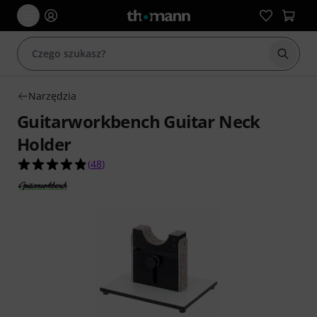
Rozpoc
Narzędzia
Guitarworkbench Guitar Neck
Holder
4.9 na 5 gwiazdek z 48 ocen klientów
(
48
)