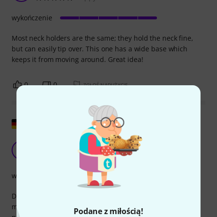
wykończenie
Most neck holders are the same; they hold the neck fine,
but can easily tip over. This one has a wide base which
keeps it from moving around. Great idea!
0
0
ZGŁOŚ NADUŻYCIE
Pokaż oryginał
Stabilny uchwyt do pracy przy gitarze
M
Mike0 10.05.2020
wykończenie
Działa i jest dobrze wykonany. Moim zdaniem, cena
mogłaby być nieco niższa. Regulacja wysokości jest
Podane z miłością!