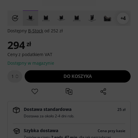
+4
Dostępny
B-Stock
od 252 zł
294
zł
Ceny z podatkiem VAT
Dostępny w magazynie
DO KOSZYKA
1
Dostawa standardowa
25 zł
Dostawa za około 2-4 dni rob.
Szybka dostawa
Cena przy kasie
Zamów w ciągu
2 godz. 47 min.
dla jak najszybszej