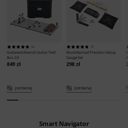
16
77
Guitarworkbench
Guitar Tech
MusicNomad
Precision Setup
Box 2.0
Gauge Set
(
849 zł
298 zł
porównaj
porównaj
Smart Navigator