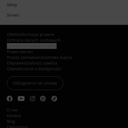
Sklep
Serwis
OWH
/
Informacje prawne
Ochrona danych osobowych
Ustawienia plików cookies
Prawo zwrotu
Proces zamawiania/umowa kupna
Odpowiedzialność cywilna
Oświadczenie o dostępności
Odstąpienie od umowy
O nas
Kariera
Blog
Ogłoszenia