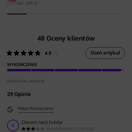
-8%
dni: 359 zł
48
Oceny klientów
Oceń artykuł
4.9
/ 5
WYKOŃCZENIE
Zapoznaj się z wytyczymi
29
Opinie
Pokaż tłumaczenia
Decent neck holder
S
ShredHead83 27.09.2020