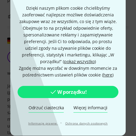
praktyczna.
Dzięki naszym plikom cookie chcielibyśmy
zaoferować najlepsze możliwe doświadczenia
0
0
ZGŁOŚ NADUŻYCIE
zakupowe wraz ze wszystkim, co się z tym wiąże.
Obejmuje to na przykład odpowiednie oferty,
spersonalizowane reklamy i zapamiętywanie
Pokaż oryginał
preferencji. Jeśli Ci to odpowiada, po prostu
udziel zgody na używanie plików cookie do
Miłe zaskoczenie!
preferencji, statystyk i marketingu, klikając „W
AS
Alexander S. 561 23.06.2022
porządku!” (
pokaż wszystko
)
Zgodę można wycofać w dowolnym momencie za
wykończenie
pośrednictwem ustawień plików cookie (
here
)
Jak sugeruje tytuł, uchwyt na gryf gitary Guitarworkbench
W porządku!
(pomimo nieporęcznej nazwy) mile mnie zaskoczył,
ponieważ używam go głównie do gry na basach i
spodziewałem się, że będzie za wąski do mojej
Odrzuć ciasteczka
Więcej informacji
sześciostrunowej gitary. Na szczęście się myliłem i gryf
mojej gitary Human Base Jonas 6 idealnie pasuje do
·
Informacje prawne
Ochrona danych osobowych
uchwytu, jako punkt odniesienia. Chociaż uchwyt nie jest
tani, jest wyjątkowo solidny i dobrze wykonany. Jak dotąd