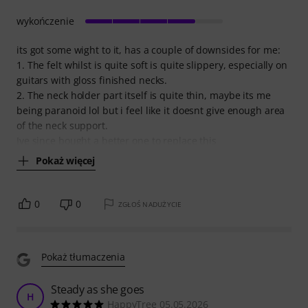
wykończenie
its got some wight to it, has a couple of downsides for me:
1. The felt whilst is quite soft is quite slippery, especially on
guitars with gloss finished necks.
2. The neck holder part itself is quite thin, maybe its me
being paranoid lol but i feel like it doesnt give enough area
of the neck support.
Ive since bought a better one to replace this
Pokaż więcej
0
0
ZGŁOŚ NADUŻYCIE
Pokaż tłumaczenia
Steady as she goes
H
HappyTree 05.05.2026