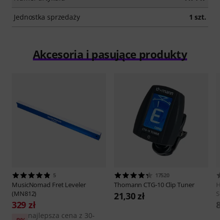
Jednostka sprzedaży
1 szt.
Akcesoria i pasujące produkty
5
17520
MusicNomad
Fret Leveler
Thomann
CTG-10 Clip Tuner
H
(MN812)
S
21,30 zł
329 zł
8
najlepsza cena z 30-