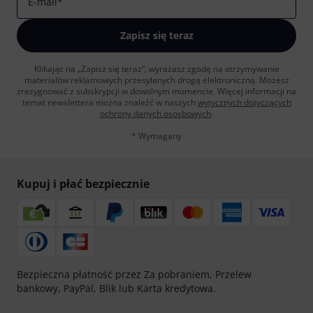
E-mail
*
Zapisz się teraz
Klikając na „Zapisz się teraz”, wyrażasz zgodę na otrzymywanie
materialów reklamowych przesyłanych drogą elektroniczną. Możesz
zrezygnować z subskrypcji w dowolnym momencie. Więcej informacji na
temat newslettera można znaleźć w naszych
wytycznych dotyczących
ochrony danych ososbowych
.
* Wymagany
Kupuj i płać bezpiecznie
Bezpieczna płatność przez Za pobraniem, Przelew
bankowy, PayPal, Blik lub Karta kredytowa.