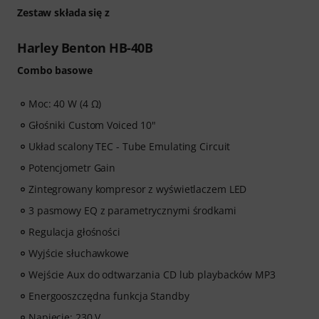
dostęp do wszystkich kursów Artmaster, w tym
Zestaw składa się z
podstawowego kursu gry na basie, mającego na celu
wzmocnienie groove'u, wyczucia rytmu, techniki i
Harley Benton HB-40B
kreatywności muzycznej.
Combo basowe
ArtMaster.com – ucz się bezpośrednio od znanego
Moc: 40 W (4 Ω)
nauczyciela gry na basie, Marka Bero, znanego z
holistycznego podejścia do gry na basie, mistrzostwa
Głośniki Custom Voiced 10"
rytmicznego i praktycznych ćwiczeń, które pomagają
Układ scalony TEC - Tube Emulating Circuit
rozwijać się każdemu basiście – od początkujących do
Potencjometr Gain
zaawansowanych. Odkryj uporządkowane lekcje,
utwory do grania, ćwiczenia techniczne i koncepcje
Zintegrowany kompresor z wyświetlaczem LED
muzyczne, które przeniosą Twoją grę na basie na
3 pasmowy EQ z parametrycznymi środkami
wyższy poziom.
Regulacja głośności
Wyjście słuchawkowe
Wejście Aux do odtwarzania CD lub playbacków MP3
Energooszczędna funkcja Standby
Napięcie: 230 V