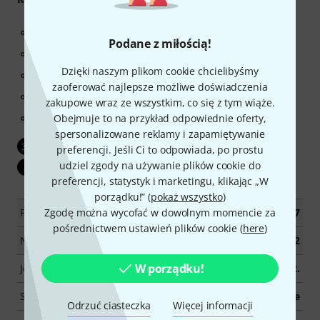
Długość: 3 m
Podane z miłością!
Wtyczka jack 6,3 mm < - > wtyczka jack 6,3 mm
Dzięki naszym plikom cookie chcielibyśmy
0,22 mm² / AWG 24
zaoferować najlepsze możliwe doświadczenia
Średnica zewnętrzna: 6,0 mm
zakupowe wraz ze wszystkim, co się z tym wiąże.
Obejmuje to na przykład odpowiednie oferty,
Kolor: czarny
spersonalizowane reklamy i zapamiętywanie
30-dniowa gwarancja zwrotu pieniędzy
30
preferencji. Jeśli Ci to odpowiada, po prostu
udziel zgody na używanie plików cookie do
3 lata gwarancji Thomann
3
preferencji, statystyk i marketingu, klikając „W
porządku!” (
pokaż wszystko
)
Produkt dostępny od
Zgodę można wycofać w dowolnym momencie za
Wrzesień 2017
pośrednictwem ustawień plików cookie (
here
)
Numer artykułu
422342
W porządku!
Jednostka sprzedaży
1 szt.
Shape / Design
Short Scale
Odrzuć ciasteczka
Więcej informacji