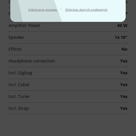
Colour
Black
·
Informacje prawne
Ochrona danych osobowych
Pickup System
P
Amplifier Power
40 W
Speaker
1x 10"
Effects
No
Headphone connection
Yes
Incl. Gigbag
Yes
Incl. Cabel
Yes
Incl. Tuner
Yes
Incl. Strap
Yes