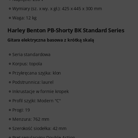
Wymiary (sz. x wy. x gł.): 425 x 445 x 300 mm
Waga: 12 kg
Harley Benton PB-Shorty BK Standard Series
Gitara elektryczna basowa z krótką skalą
Seria standardowa
Korpus: topola
Przykręcana szyjka: klon
Podstrunnica: laurel
Inkrustacje w formie kropek
Profil szyjki: Modern "C"
Progi: 19
Menzura: 762 mm
Szerokość siodełka: 42 mm
Pręt regulacyjny Double-Action