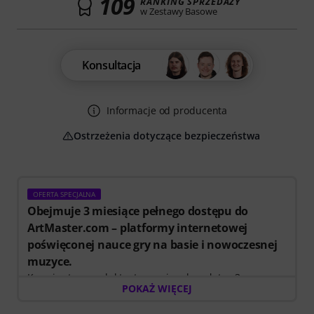
109
RANKING SPRZEDAŻY
w Zestawy Basowe
Konsultacja
Informacje od producenta
Ostrzeżenia dotyczące bezpieczeństwa
OFERTA SPECJALNA
Obejmuje 3 miesiące pełnego dostępu do
ArtMaster.com – platformy internetowej
poświęconej nauce gry na basie i nowoczesnej
muzyce.
Kupując ten produkt, otrzymujesz bezpłatny 3-
POKAŻ WIĘCEJ
miesięczny kupon o wartości 59 EUR, ważny od [data
rozpoczęcia] do [data zakończenia], który zapewnia