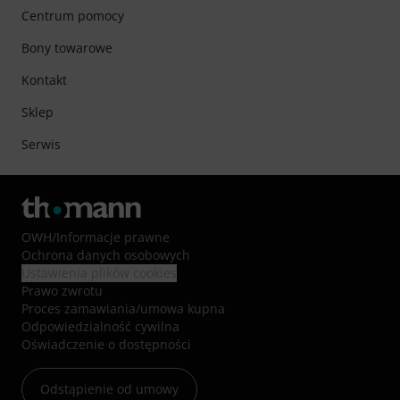
Centrum pomocy
Bony towarowe
Kontakt
Sklep
Serwis
OWH
/
Informacje prawne
Ochrona danych osobowych
Ustawienia plików cookies
Prawo zwrotu
Proces zamawiania/umowa kupna
Odpowiedzialność cywilna
Oświadczenie o dostępności
Odstąpienie od umowy