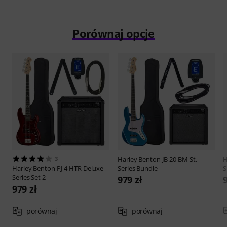
Porównaj opcje
3
Harley Benton
JB-20 BM St.
H
Harley Benton
PJ-4 HTR Deluxe
Series Bundle
S
Series Set 2
979 zł
979 zł
porównaj
porównaj