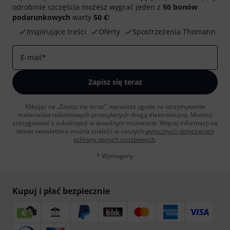
odrobinie szczęścia możesz wygrać jeden z
50 bonów
podarunkowych
warty
50 €
!
Inspirujące treści
Oferty
Spostrzeżenia Thomann
E-mail
*
Zapisz się teraz
Klikając na „Zapisz się teraz”, wyrażasz zgodę na otrzymywanie
materialów reklamowych przesyłanych drogą elektroniczną. Możesz
zrezygnować z subskrypcji w dowolnym momencie. Więcej informacji na
temat newslettera można znaleźć w naszych
wytycznych dotyczących
ochrony danych ososbowych
.
* Wymagany
Kupuj i płać bezpiecznie