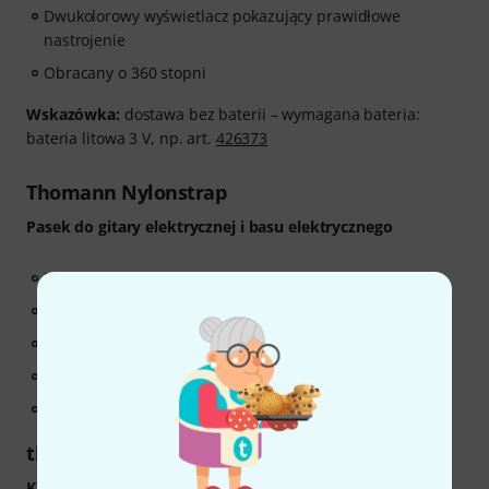
Dwukolorowy wyświetlacz pokazujący prawidłowe
nastrojenie
Obracany o 360 stopni
Wskazówka:
dostawa bez baterii – wymagana bateria:
bateria litowa 3 V, np. art.
426373
Thomann Nylonstrap
Pasek do gitary elektrycznej i basu elektrycznego
Materiał: Nylon
Długość regulowana ok. 80 - 139 cm
Szerokość: 5 cm
Końcówki wzmocnione skórą
Kolor: czarny
the sssnake IPP1030
Kabel do instrumentów