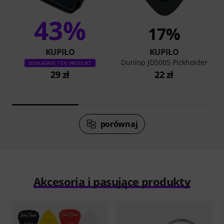
43%
17%
KUPIŁO
KUPIŁO
Dunlop JD5005 Pickholder
DOKŁADNIE TEN PRODUKT
29 zł
22 zł
porównaj
Akcesoria i pasujące produkty