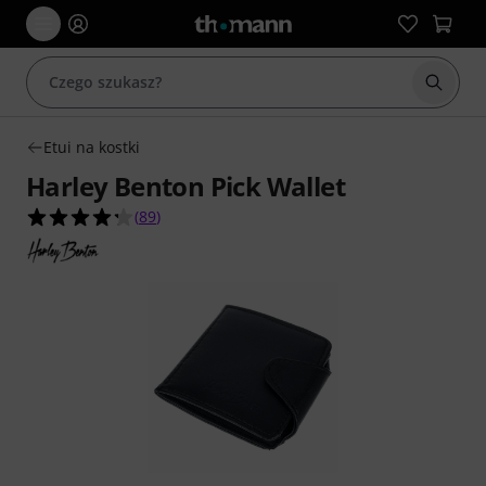
Rozpoc
Etui na kostki
Harley Benton Pick Wallet
4.2 na 5 gwiazdek z 89 ocen klientów
(
89
)