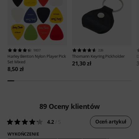
9837
226
Harley Benton
Nylon Player Pick
Thomann
Keyring Pickholder
D
Set Mixed
21,30 zł
3
8,50 zł
89
Oceny klientów
Oceń artykuł
4.2
/ 5
WYKOŃCZENIE