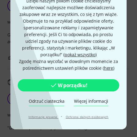
Dzięki naszym plikom cookie chcielibyśmy
A wallet for your picks
L
zaoferować najlepsze możliwe doświadczenia
Lenahc11 21.12.2020
zakupowe wraz ze wszystkim, co się z tym wiąże.
Obejmuje to na przykład odpowiednie oferty,
wykończenie
spersonalizowane reklamy i zapamiętywanie
preferencji. Jeśli Ci to odpowiada, po prostu
Great product. Keeps all your picks in one place and
udziel zgody na używanie plików cookie do
accessible.
preferencji, statystyk i marketingu, klikając „W
porządku!” (
pokaż wszystko
)
0
0
ZGŁOŚ NADUŻYCIE
Zgodę można wycofać w dowolnym momencie za
pośrednictwem ustawień plików cookie (
here
)
Pokaż tłumaczenia
W porządku!
Useful accessory
D
Odrzuć ciasteczka
Więcej informacji
DanielPaw 17.12.2021
wykończenie
·
Informacje prawne
Ochrona danych osobowych
"Does this pick spark joy?" If it does, it goes into the wallet.