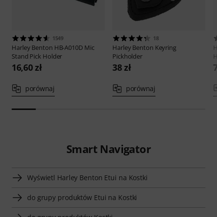
1549
18
Harley Benton
HB-A010D Mic
Harley Benton
Keyring
H
Stand Pick Holder
Pickholder
H
16,60 zł
38 zł
7
porównaj
porównaj
Smart Navigator
Wyświetl Harley Benton Etui na Kostki
do grupy produktów Etui na Kostki