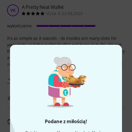
A Pretty Neat Wallet
VK
Victor K 22.08.2020
wykończenie
It's as simple as it sounds - its insides are many slots for
your picks and the wallet itself is not huge or bulky. It's not
the thinnest thing, but it's something that would easily carry
a lot of picks and that can be fit in your pocket, bag or
wherever. I can't tell if the leather is super high quality, but
it looks and feels solid. The button which holds it closed
Pokaż więcej
0
0
ZGŁOŚ NADUŻYCIE
Pokaż tłumaczenia
Podane z miłością!