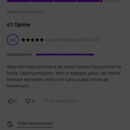
Zapoznaj się z wytyczymi
61
Opinie
LS
Luiza Seredyńska 08.11.2025
wykończenie
Niby taka mała pierdoła a jak cieszy! Bardzo fajny portfel na
kostki. Fajnie pomyślany, dobrze wygląda, jakość też dobra!
Polecam wszystkim, którzy nie lubią szukać kostek po
kieszeniach.
0
0
ZGŁOŚ NADUŻYCIE
Pokaż tłumaczenia