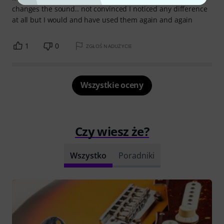
changes the sound.. not convinced I noticed any difference
at all but I would and have used them again and again
1
0
ZGŁOŚ NADUŻYCIE
Wszystkie oceny
Czy wiesz że?
Wszystko
Poradniki