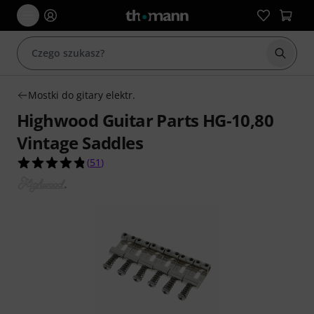
Rozpoc
Mostki do gitary elektr.
Highwood Guitar Parts HG-10,80
Vintage Saddles
4.8 na 5 gwiazdek z 51 ocen klientów
(
51
)