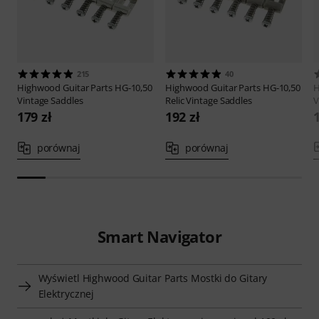
215
40
Highwood Guitar Parts
HG-10,50
Highwood Guitar Parts
HG-10,50
H
Vintage Saddles
Relic Vintage Saddles
V
179 zł
192 zł
porównaj
porównaj
Smart Navigator
Wyświetl Highwood Guitar Parts Mostki do Gitary
Elektrycznej