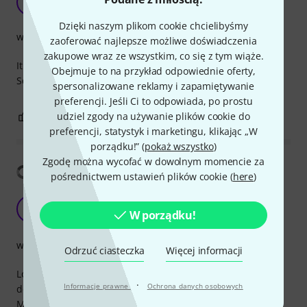
B
Burrito 10.07.2022
Dzięki naszym plikom cookie chcielibyśmy
wykończenie
zaoferować najlepsze możliwe doświadczenia
zakupowe wraz ze wszystkim, co się z tym wiąże.
It increased the sustain and tuning stability of my cheap
Obejmuje to na przykład odpowiednie oferty,
Squier Strat. Be careful when picking saddle sizes.
spersonalizowane reklamy i zapamiętywanie
preferencji. Jeśli Ci to odpowiada, po prostu
udziel zgody na używanie plików cookie do
0
0
ZGŁOŚ NADUŻYCIE
preferencji, statystyk i marketingu, klikając „W
porządku!” (
pokaż wszystko
)
Zgodę można wycofać w dowolnym momencie za
Pokaż tłumaczenia
pośrednictwem ustawień plików cookie (
here
)
Good upgrade
A
W porządku!
axewound 12.06.2025
wykończenie
Odrzuć ciasteczka
Więcej informacji
Look like vintage saddles but with the sensible change in
·
Informacje prawne
Ochrona danych osobowych
design so the screws dont stab you all the time.
Many people say they can hear a sustain difference or it