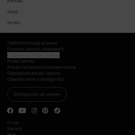
Kontakt
Sklep
Serwis
OWH
/
Informacje prawne
Ochrona danych osobowych
Ustawienia plików cookies
Prawo zwrotu
Proces zamawiania/umowa kupna
Odpowiedzialność cywilna
Oświadczenie o dostępności
Odstąpienie od umowy
O nas
Kariera
Blog