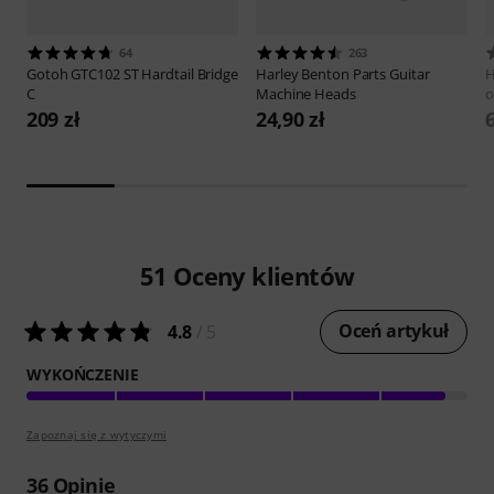
64
263
Gotoh
GTC102 ST Hardtail Bridge
Harley Benton
Parts Guitar
H
C
Machine Heads
o
209 zł
24,90 zł
6
51
Oceny klientów
Oceń artykuł
4.8
/ 5
WYKOŃCZENIE
Zapoznaj się z wytyczymi
36
Opinie