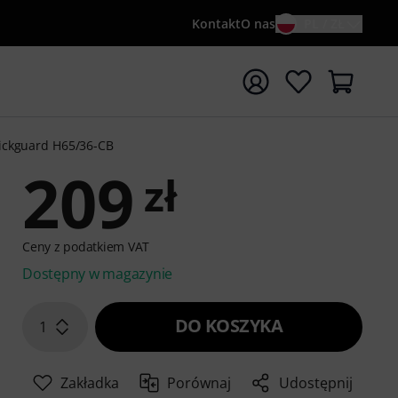
Kontakt
O nas
PL / ZŁ
ocznij wyszukiwanie od słowa kluczowego {searchTerm}
ickguard H65/36-CB
209
zł
Ceny z podatkiem VAT
Dostępny w magazynie
DO KOSZYKA
1
Zakładka
Porównaj
Udostępnij