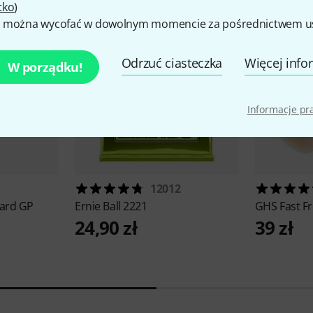
tko
)
 można wycofać w dowolnym momencie za pośrednictwem ust
Odrzuć ciasteczka
Więcej info
W porządku!
Informacje p
12012
ard GP
Ernie Ball
2221
GHS
Fast Fr
24,90 zł
39 zł