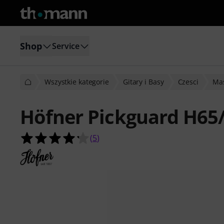
Shop
Service
Wszystkie kategorie
Gitary i Basy
Czesci
Mas
Höfner Pickguard H65
4.2 na 5 gwiazdek z 5 ocen klientów
(
5
)