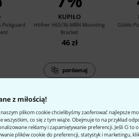
%
7%
O
KUPIŁO
s Pickguard
Höfner H65/36-MBN Mounting
Göldo Pi
ent
Bracket
46 zł
porównaj
ne z miłością!
i naszym plikom cookie chcielibyśmy zaoferować najlepsze m
e wszystkim, co się z tym wiąże. Obejmuje to na przykład odp
kcesoria i pasujące produk
nalizowane reklamy i zapamiętywanie preferencji. Jeśli Ci to
wanie plików cookie do preferencji, statystyk i marketingu, kli