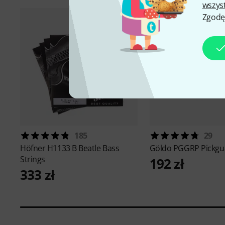
wszys
Zgodę
185
29
Höfner
H1133 B Beatle Bass
Göldo
PGGRP Pickgu
Strings
192 zł
333 zł