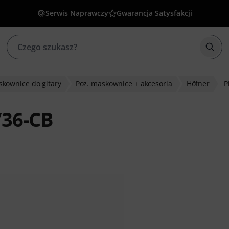
Serwis Naprawczy
Gwarancja Satysfakcji
Rozp
kownice do gitary
Poz. maskownice + akcesoria
Höfner
P
/36-CB