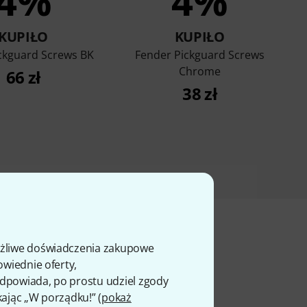
4%
4%
KUPIŁO
KUPIŁO
ckguard Screws BK
Fender Pickguard Screws
Chrome
66 zł
38 zł
ożliwe doświadczenia zakupowe
owiednie oferty,
ty
 odpowiada, po prostu udziel zgody
kając „W porządku!” (
pokaż