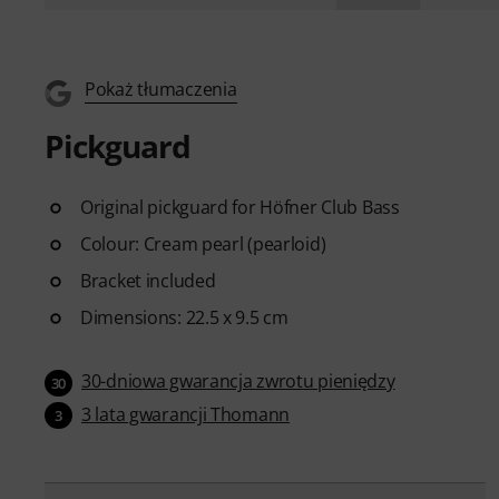
Pokaż tłumaczenia
Pickguard
Original pickguard for Höfner Club Bass
Colour: Cream pearl (pearloid)
Bracket included
Dimensions: 22.5 x 9.5 cm
30-dniowa gwarancja zwrotu pieniędzy
30
3 lata gwarancji Thomann
3