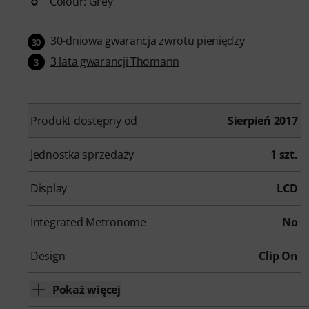
Colour: Grey
30-dniowa gwarancja zwrotu pieniędzy
30
3 lata gwarancji Thomann
3
Produkt dostępny od
Sierpień 2017
Jednostka sprzedaży
1 szt.
Display
LCD
Integrated Metronome
No
Design
Clip On
Pokaż więcej