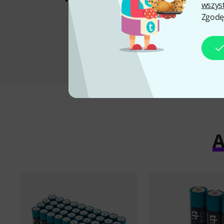
wszys
68 zł
Zgodę
A