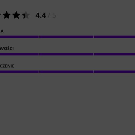
4.4
/ 5
GA
IWOŚCI
CZENIE