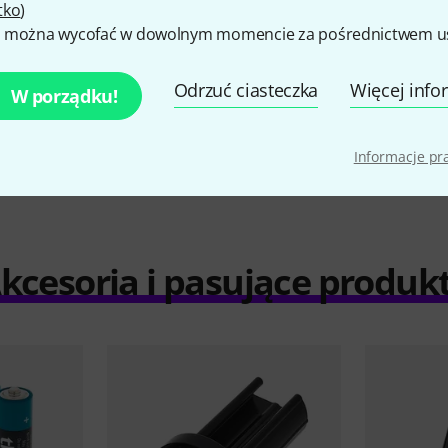
tko
)
 można wycofać w dowolnym momencie za pośrednictwem ust
Odrzuć ciasteczka
Więcej info
W porządku!
porównaj
Informacje p
kcesoria i pasujące produk