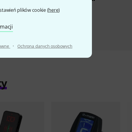
awień plików cookie (
here
)
rmacji
·
rawne
Ochrona danych osobowych
ty