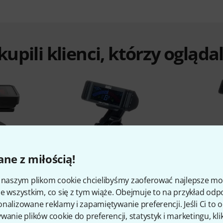
 kupili klienci, którzy ogląd
%
7%
ne z miłością!
i naszym plikom cookie chcielibyśmy zaoferować najlepsze m
O
KUPIŁO
e wszystkim, co się z tym wiąże. Obejmuje to na przykład odp
7 Eclipse
Korg AW-LT100G
Kor
nalizowane reklamy i zapamiętywanie preferencji. Jeśli Ci to
le
wanie plików cookie do preferencji, statystyk i marketingu, kli
116 zł