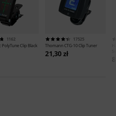
1162
17525
ic
PolyTune Clip Black
Thomann
CTG-10 Clip Tuner
H
Se
21,30 zł
8