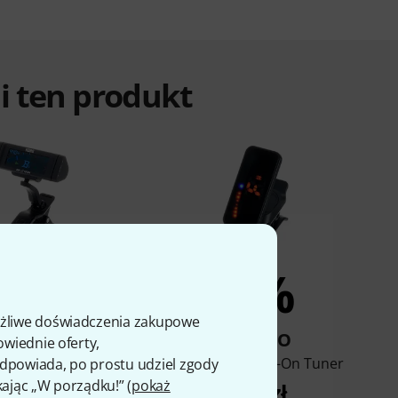
ali ten produkt
7%
5%
ożliwe doświadczenia zakupowe
KUPIŁO
KUPIŁO
owiednie oferty,
g AW-LT100M
Korg PC-2+ Clip-On Tuner
 odpowiada, po prostu udziel zgody
kając „W porządku!” (
pokaż
168 zł
107 zł