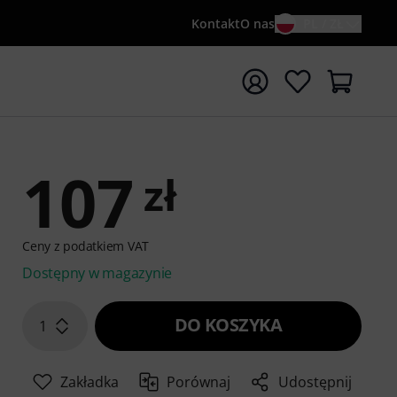
Kontakt
O nas
PL / ZŁ
ocznij wyszukiwanie od słowa kluczowego {searchTerm}
107
zł
Ceny z podatkiem VAT
Dostępny w magazynie
DO KOSZYKA
1
Zakładka
Porównaj
Udostępnij