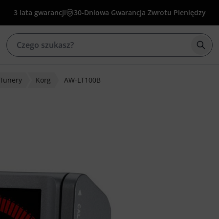
3 lata gwarancji
30-Dniowa Gwarancja Zwrotu Pieniędzy
Rozp
Tunery
Korg
AW-LT100B
w