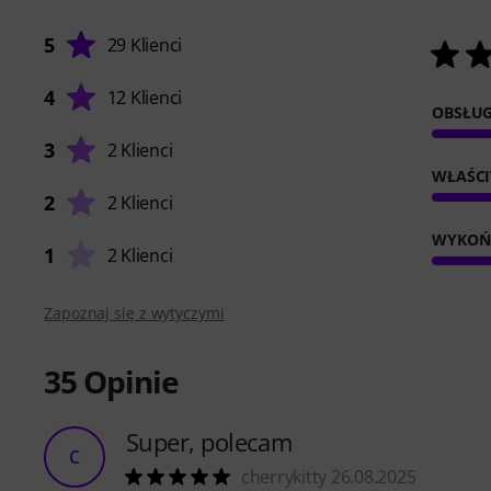
5
29 Klienci
4
12 Klienci
OBSŁU
3
2 Klienci
WŁAŚC
2
2 Klienci
WYKOŃ
1
2 Klienci
Zapoznaj się z wytyczymi
35
Opinie
Super, polecam
C
cherrykitty 26.08.2025