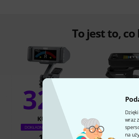
To jest to, co
32%
9
Poda
Dzięk
KUPIŁO
KUPIŁ
wraz z
Daddario PW-CT-2
sperso
DOKŁADNIE TEN PRODUKT
Rechargab
na uży
107 zł