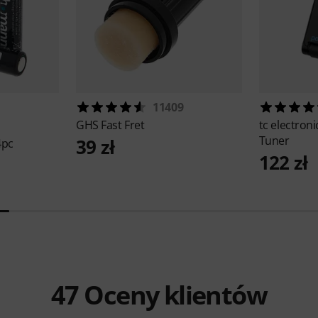
11409
GHS
Fast Fret
tc electron
Tuner
39 zł
4pc
122 zł
47
Oceny klientów