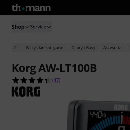
Shop
Service
Wszystkie kategorie
Gitary i Basy
Akcesoria
Korg AW-LT100B
4.4 na 5 gwiazdek z 47 ocen klientó
(
47
)