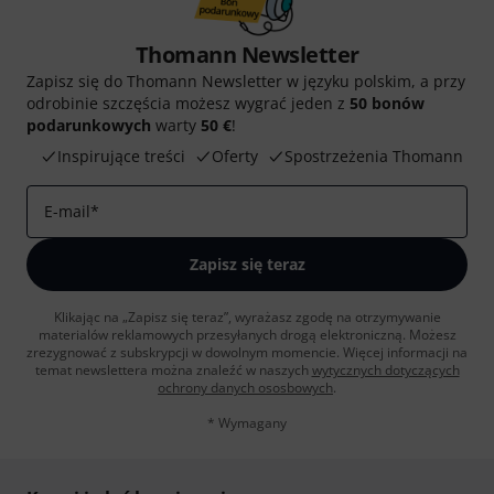
Thomann Newsletter
Zapisz się do Thomann Newsletter w języku polskim, a przy
odrobinie szczęścia możesz wygrać jeden z
50 bonów
podarunkowych
warty
50 €
!
Inspirujące treści
Oferty
Spostrzeżenia Thomann
E-mail
*
Zapisz się teraz
Klikając na „Zapisz się teraz”, wyrażasz zgodę na otrzymywanie
materialów reklamowych przesyłanych drogą elektroniczną. Możesz
zrezygnować z subskrypcji w dowolnym momencie. Więcej informacji na
temat newslettera można znaleźć w naszych
wytycznych dotyczących
ochrony danych ososbowych
.
* Wymagany