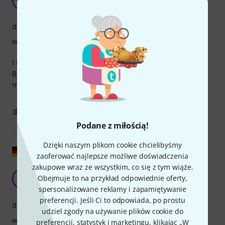
Rebeccabo 03.08.2022
dźwięk
wykończenie
I tried the mute on my violin and it did not work that good.
But the E string sounds amazing on my violin. I bought 3
more e strings :)
0
0
ZGŁOŚ NADUŻYCIE
Podane z miłością!
Dzięki naszym plikom cookie chcielibyśmy
Pokaż oryginał
zaoferować najlepsze możliwe doświadczenia
zakupowe wraz ze wszystkim, co się z tym wiąże.
Larsen II Il Cannone są po prostu świetne.
Obejmuje to na przykład odpowiednie oferty,
M
M.Gö 17.05.2022
spersonalizowane reklamy i zapamiętywanie
preferencji. Jeśli Ci to odpowiada, po prostu
dźwięk
udziel zgody na używanie plików cookie do
wykończenie
preferencji, statystyk i marketingu, klikając „W