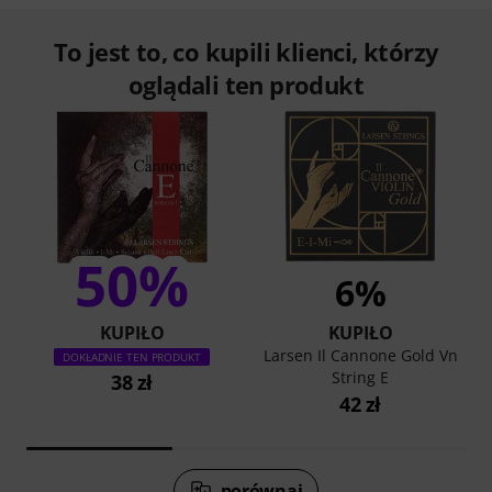
To jest to, co kupili klienci, którzy
oglądali ten produkt
50%
6%
KUPIŁO
KUPIŁO
Larsen Il Cannone Gold Vn
DOKŁADNIE TEN PRODUKT
String E
38 zł
42 zł
porównaj