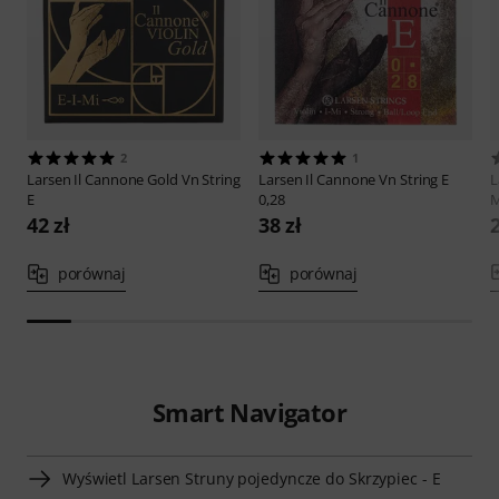
2
1
Larsen
Il Cannone Gold Vn String
Larsen
Il Cannone Vn String E
L
E
0,28
42 zł
38 zł
2
porównaj
porównaj
Smart Navigator
Wyświetl Larsen Struny pojedyncze do Skrzypiec - E