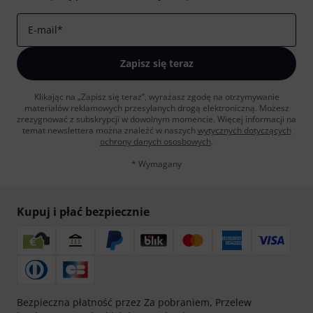
E-mail
*
Zapisz się teraz
Klikając na „Zapisz się teraz”, wyrażasz zgodę na otrzymywanie
materialów reklamowych przesyłanych drogą elektroniczną. Możesz
zrezygnować z subskrypcji w dowolnym momencie. Więcej informacji na
temat newslettera można znaleźć w naszych
wytycznych dotyczących
ochrony danych ososbowych
.
* Wymagany
Kupuj i płać bezpiecznie
Bezpieczna płatność przez Za pobraniem, Przelew