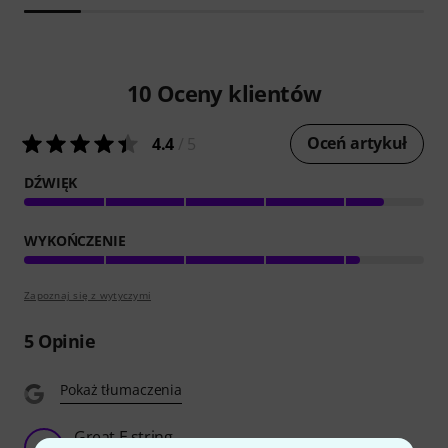
10
Oceny klientów
Oceń artykuł
4.4
/ 5
DŹWIĘK
WYKOŃCZENIE
Zapoznaj się z wytyczymi
5
Opinie
Pokaż tłumaczenia
Great E string
R