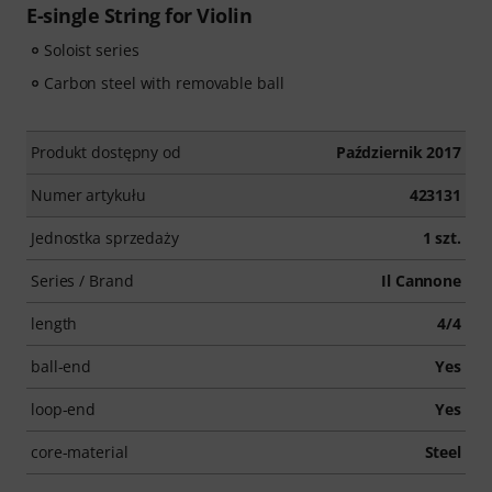
E-single String for Violin
Soloist series
Carbon steel with removable ball
Produkt dostępny od
Październik 2017
Numer artykułu
423131
Jednostka sprzedaży
1 szt.
Series / Brand
Il Cannone
length
4/4
ball-end
Yes
loop-end
Yes
core-material
Steel