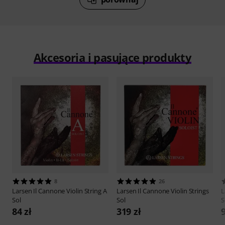
Akcesoria i pasujące produkty
8
26
Larsen
Il Cannone Violin String A
Larsen
Il Cannone Violin Strings
L
Sol
Sol
S
84 zł
319 zł
9