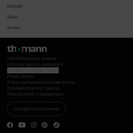
Kontakt
Sklep
Serwis
OWH
/
Informacje prawne
Ochrona danych osobowych
Ustawienia plików cookies
Prawo zwrotu
Proces zamawiania/umowa kupna
Odpowiedzialność cywilna
Oświadczenie o dostępności
Odstąpienie od umowy