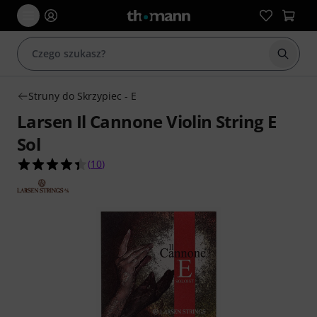
Rozpoc
Struny do Skrzypiec - E
Larsen Il Cannone Violin String E
Sol
4.4 na 5 gwiazdek z 10 ocen klientów
(
10
)