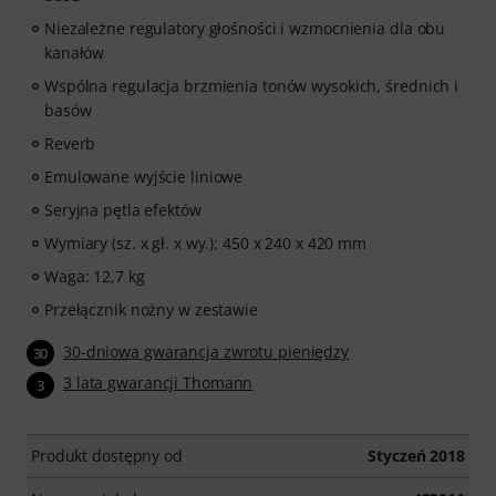
Niezależne regulatory głośności i wzmocnienia dla obu
kanałów
Wspólna regulacja brzmienia tonów wysokich, średnich i
basów
Reverb
Emulowane wyjście liniowe
Seryjna pętla efektów
Wymiary (sz. x gł. x wy.): 450 x 240 x 420 mm
Waga: 12,7 kg
Przełącznik nożny w zestawie
30-dniowa gwarancja zwrotu pieniędzy
30
3 lata gwarancji Thomann
3
Produkt dostępny od
Styczeń 2018