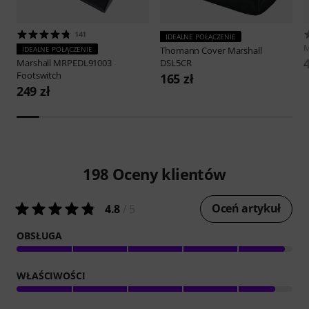
141
IDEALNE POŁĄCZENIE
M
IDEALNE POŁĄCZENIE
Thomann
Cover Marshall
4
Marshall
MRPEDL91003
DSL5CR
Footswitch
165 zł
249 zł
198
Oceny klientów
Oceń artykuł
4.8
/ 5
OBSŁUGA
WŁAŚCIWOŚCI