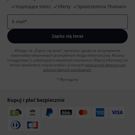
Inspirujące treści
Oferty
Spostrzeżenia Thomann
E-mail
*
Zapisz się teraz
Klikając na „Zapisz się teraz”, wyrażasz zgodę na otrzymywanie
materialów reklamowych przesyłanych drogą elektroniczną. Możesz
zrezygnować z subskrypcji w dowolnym momencie. Więcej informacji na
temat newslettera można znaleźć w naszych
wytycznych dotyczących
ochrony danych ososbowych
.
* Wymagany
Kupuj i płać bezpiecznie