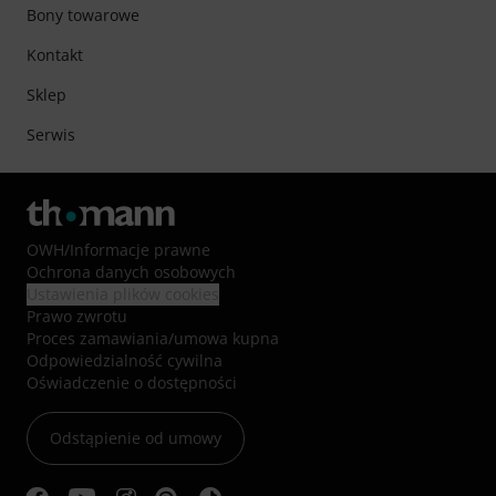
Bony towarowe
Kontakt
Sklep
Serwis
OWH
/
Informacje prawne
Ochrona danych osobowych
Ustawienia plików cookies
Prawo zwrotu
Proces zamawiania/umowa kupna
Odpowiedzialność cywilna
Oświadczenie o dostępności
Odstąpienie od umowy