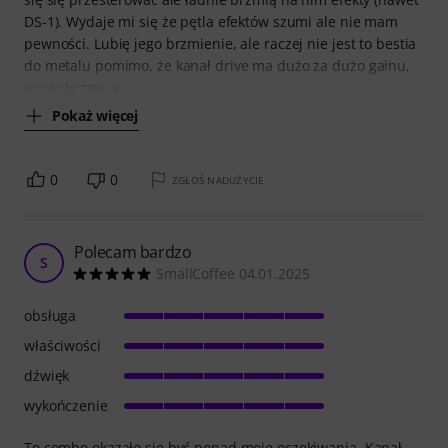
DS-1). Wydaje mi się że pętla efektów szumi ale nie mam
pewności. Lubię jego brzmienie, ale raczej nie jest to bestia
do metalu pomimo, że kanał drive ma dużo za dużo gainu,
to nie brzmi on
Pokaż więcej
0
0
ZGŁOŚ NADUŻYCIE
Polecam bardzo
S
SmallCoffee 04.01.2025
obsługa
właściwości
dźwięk
wykończenie
To combo okazało się być ponad moje oczekiwania. Kanał