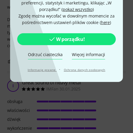
preferencji, statystyk i marketingu, klikając „W
wykończenie
porządku!” (
pokaż wszystko
)
Zgodę można wycofać w dowolnym momencie za
Dobrze, solidnie wykonane, kanał czysty i overdrive, spore
pośrednictwem ustawień plików cookie (
here
)
możliwości korekcji dźwięku. Po redukcji mocy przycisku na
tylnym panelu jest na tyle ciche że spokojnie można grać
W porządku!
wieczorem w mieszkaniu. Moim zdaniem bardzo fajne
combo do użytkowania z domowym zaciszu.
Odrzuć ciasteczka
Więcej informacji
2
0
ZGŁOŚ NADUŻYCIE
·
Informacje prawne
Ochrona danych osobowych
Great sound of heavy metal
I
IMFan 30.01.2025
obsługa
właściwości
dźwięk
wykończenie