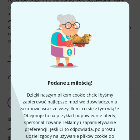
czysty jest idealnym przesłaniem gitary, którą podpinam,
ujawniając do tej pory dźwięki, których na tranzystorowym
wzmacniaczu nie słyszałem.
Kanał przesterowany jest bardzo elastyczny. Ściszając nieco
samą gitarę jednocześnie odkręcając gain na wzmaku
otrzymuje pełną dynamikę.
Głośnik celestion ten30
Pokaż więcej
1
2
ZGŁOŚ NADUŻYCIE
Podane z miłością!
Dzięki naszym plikom cookie chcielibyśmy
Fajne combo do domu.
zaoferować najlepsze możliwe doświadczenia
R
Remiq 12.03.2024
zakupowe wraz ze wszystkim, co się z tym wiąże.
Obejmuje to na przykład odpowiednie oferty,
obsługa
spersonalizowane reklamy i zapamiętywanie
właściwości
preferencji. Jeśli Ci to odpowiada, po prostu
udziel zgody na używanie plików cookie do
dźwięk