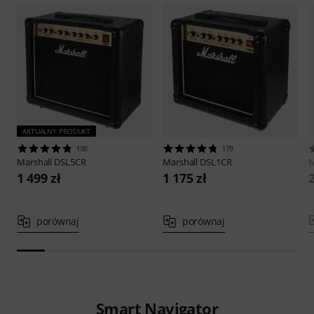
AKTUALNY PRODUKT
198
179
Marshall
DSL5CR
Marshall
DSL1CR
M
1 499 zł
1 175 zł
2
porównaj
porównaj
Smart Navigator