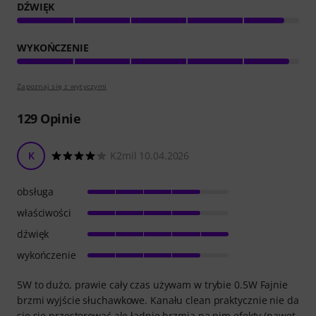
DŹWIĘK
WYKOŃCZENIE
Zapoznaj się z wytyczymi
129
Opinie
K
K2mil 10.04.2026
obsługa
właściwości
dźwięk
wykończenie
5W to dużo, prawie cały czas używam w trybie 0.5W Fajnie
brzmi wyjście słuchawkowe. Kanału clean praktycznie nie da
się się przesterować ale ładnie brzmią na nim efekty (nawet