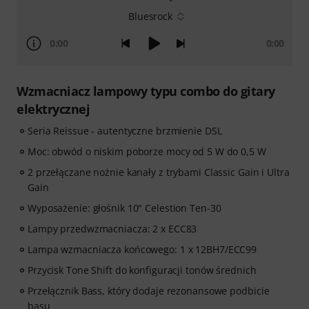
Bluesrock
0:00
0:00
Wzmacniacz lampowy typu combo do gitary
elektrycznej
Seria Reissue - autentyczne brzmienie DSL
Moc: obwód o niskim poborze mocy od 5 W do 0,5 W
2 przełączane nożnie kanały z trybami Classic Gain i Ultra
Gain
Wyposażenie: głośnik 10" Celestion Ten-30
Lampy przedwzmacniacza: 2 x ECC83
Lampa wzmacniacza końcowego: 1 x 12BH7/ECC99
Przycisk Tone Shift do konfiguracji tonów średnich
Przełącznik Bass, który dodaje rezonansowe podbicie
basu