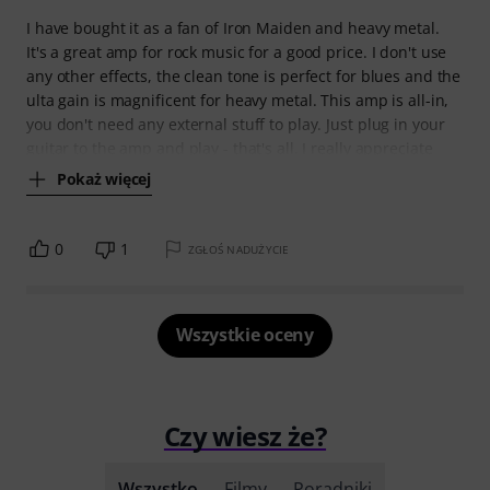
I have bought it as a fan of Iron Maiden and heavy metal.
It's a great amp for rock music for a good price. I don't use
any other effects, the clean tone is perfect for blues and the
ulta gain is magnificent for heavy metal. This amp is all-in,
you don't need any external stuff to play. Just plug in your
guitar to the amp and play - that's all. I really appreciate
Pokaż więcej
0
1
ZGŁOŚ NADUŻYCIE
Wszystkie oceny
Czy wiesz że?
Wszystko
Filmy
Poradniki