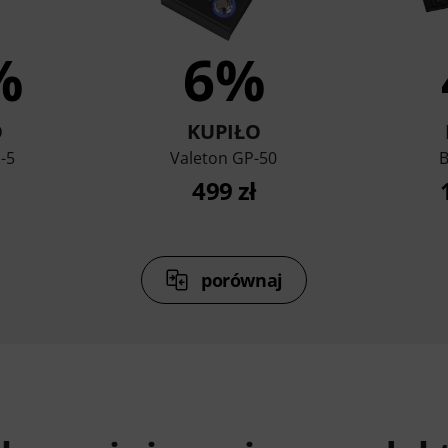
%
6%
O
KUPIŁO
-5
Valeton GP-50
B
499 zł
porównaj