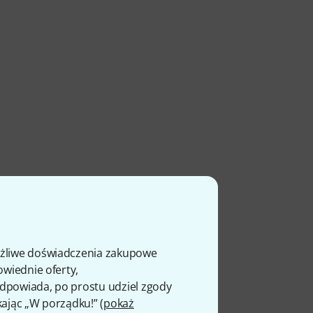
ożliwe doświadczenia zakupowe
owiednie oferty,
 odpowiada, po prostu udziel zgody
kając „W porządku!” (
pokaż