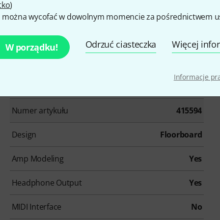
tko
)
 można wycofać w dowolnym momencie za pośrednictwem ust
de/en/warranty-registration i przedłuż gwarancję na 4
Odrzuć ciasteczka
Więcej info
W porządku!
Informacje p
Numer artykułu
415594
Design
Floorboard
Amp Modeling
Yes
Headphone Output
Yes
MIDI Interface
No