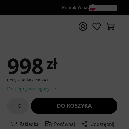
Kontakt
O nas
PL / ZŁ
ocznij wyszukiwanie od słowa kluczowego {searchTerm}
998
zł
Ceny z podatkiem VAT
Dostępny w magazynie
DO KOSZYKA
1
Zakładka
Porównaj
Udostępnij