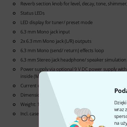
Reverb section knob for level, decay, tone, shimme
Status LEDs
LED display for tuner/ preset mode
6.3 mm Mono jack input
2x 6.3 mm Mono jack (L/R) outputs
6.3 mm Mono (send/ return) effects loop
6.3 mm Stereo jack headphone/ speaker simulation
Power supply via optional 9 V DC power supply with 
inside (Mooer PDNW-9V2A-MP - not included)
Current consumption: 300 mA
Poda
Dimensions (L x W x H): 370 x 96 x 51 mm
Dzięk
Weight: 1,200 g
wraz z
Incl. case
sperso
na uży