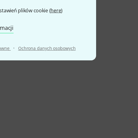
awień plików cookie (
here
)
rmacji
·
rawne
Ochrona danych osobowych