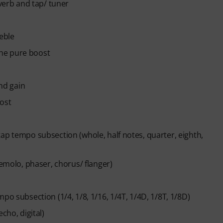
everb and tap/ tuner
eble
 the pure boost
and gain
oost
ap tempo subsection (whole, half notes, quarter, eighth,
remolo, phaser, chorus/ flanger)
po subsection (1/4, 1/8, 1/16, 1/4T, 1/4D, 1/8T, 1/8D)
cho, digital)