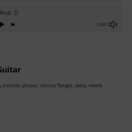
 Rock
0:00
Guitar
n, tremolo, phaser, chorus/ flanger, delay, reverb