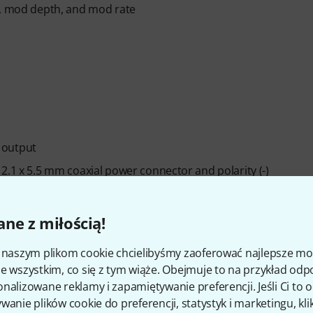
r, mod depth, and mod rate
 output
2.1 x 5.5 mm coaxial power connector and polarity (-)
ne z miłością!
i naszym plikom cookie chcielibyśmy zaoferować najlepsze m
e wszystkim, co się z tym wiąże. Obejmuje to na przykład odp
nalizowane reklamy i zapamiętywanie preferencji. Jeśli Ci to
wanie plików cookie do preferencji, statystyk i marketingu, kli