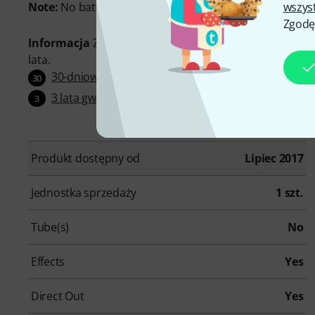
Note:
No battery operation possible.
wszys
Zgodę
Informacja
Zarejestruj swój produkt na shop.warwick.
lata.
30-dniowa gwarancja zwrotu pieniędzy
30
3 lata gwarancji Thomann
3
Produkt dostępny od
Lipiec 2017
Jednostka sprzedaży
1 szt.
Tube(s)
No
Effects
Yes
Direct Out
Yes