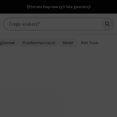
Serwis Naprawczy
3 lata gwarancji
Rozp
gitarowe
Przedwzmacniacze
Mooer
Red Truck
w