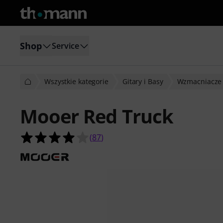
Shop
Service
Wszystkie kategorie
Gitary i Basy
Wzmacniacze 
Mooer Red Truck
4.0 na 5 gwiazdek z 87 ocen klientó
(
87
)