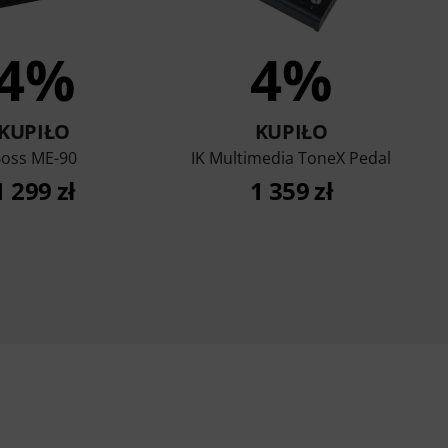
4%
4%
KUPIŁO
KUPIŁO
oss ME-90
IK Multimedia ToneX Pedal
1 299 zł
1 359 zł