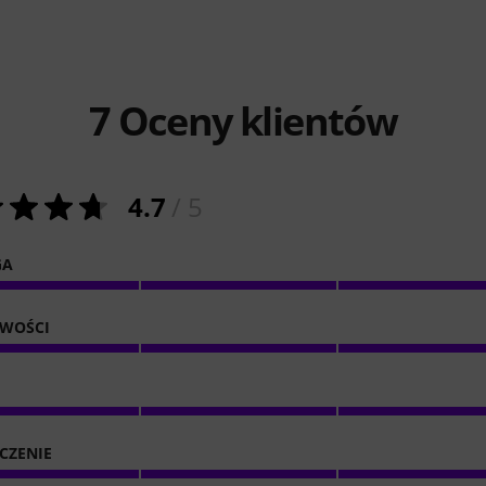
7
Oceny klientów
4.7
/ 5
GA
IWOŚCI
CZENIE