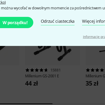
tko
)
 można wycofać w dowolnym momencie za pośrednictwem ust
Odrzuć ciasteczka
Więcej info
W porządku!
Informacje p
5
15881
Millenium
GS-2001 E
Millenium
G
44 zł
35 zł