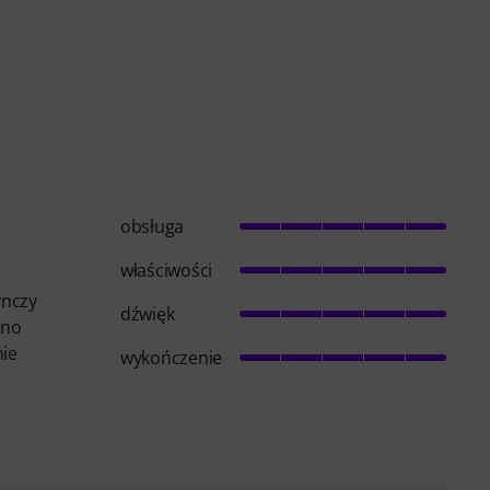
obsługa
właściwości
ynczy
dźwięk
rno
nie
wykończenie