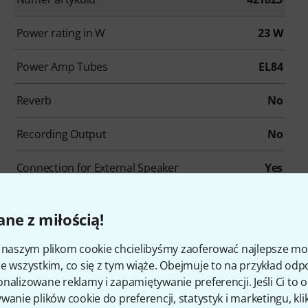
Power rating in W
23 W
Power Amp Tubes
EL84
Reverb
No
Recording Output
No
Connection for External Speaker
Yes
Footswitch connection
No
ne z miłością!
Weight in kg
18,1 kg
i naszym plikom cookie chcielibyśmy zaoferować najlepsze m
e wszystkim, co się z tym wiąże. Obejmuje to na przykład odp
nalizowane reklamy i zapamiętywanie preferencji. Jeśli Ci to
kcesoria i pasujące produk
wanie plików cookie do preferencji, statystyk i marketingu, kli