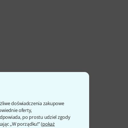
ożliwe doświadczenia zakupowe
owiednie oferty,
 odpowiada, po prostu udziel zgody
ty
kając „W porządku!” (
pokaż