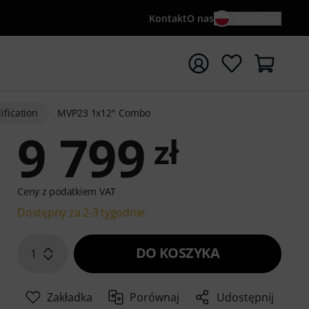
Kontakt
O nas
PL / ZŁ
ocznij wyszukiwanie od słowa kluczowego {searchTerm}
fication
MVP23 1x12" Combo
9 799
zł
Ceny z podatkiem VAT
Dostępny za 2-3 tygodnie
DO KOSZYKA
1
Zakładka
Porównaj
Udostępnij