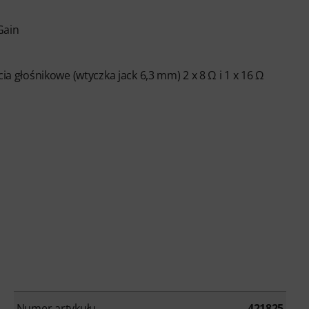
Gain
ia głośnikowe (wtyczka jack 6,3 mm) 2 x 8 Ω i 1 x 16 Ω
Numer artykułu
421825