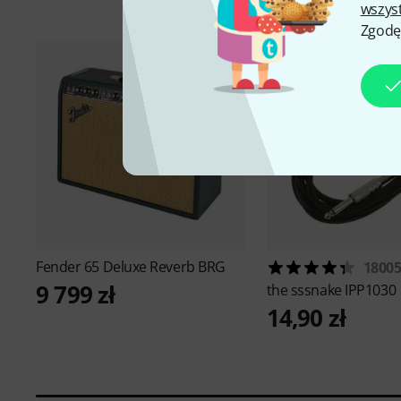
wszys
Zgodę
Fender
65 Deluxe Reverb BRG
1800
9 799 zł
the sssnake
IPP1030
14,90 zł