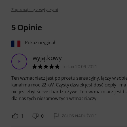
Zapoznaj się z wytyczymi
5
Opinie
Pokaż oryginał
wyjątkowy
F
forlax 20.09.2021
Ten wzmacniacz jest po prostu sensacyjny, łączy w sobie
kanał ma moc 22 kW. Czysty dźwięk jest dość ciepły i ma
nie jest zbyt ścisłe i bardzo żywe. Ten wzmacniacz jes
dla nas tych niesamowitych wzmacniaczy.
1
0
ZGŁOŚ NADUŻYCIE