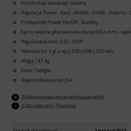
Konstrukcja obudowy: otwarta
Regulacja: Power - Bass - Middle - Treble - Volume - 
Przełączniki: Power On/Off - Standby
Łącza: wejście gitarowe (wtyczka jack 6,3 mm) – wyjśc
Regulowana moc: 0,25 - 23 W
Wymiary (sz. x gł. x wy.): 508 x 508 x 254 mm
Waga: 18,1 kg
Kolor: Twilight
Wyprodukowano w USA
30-dniowa gwarancja zwrotu pieniędzy
30
3 lata gwarancji Thomann
3
Produkt dostępny od
Listopad 2017