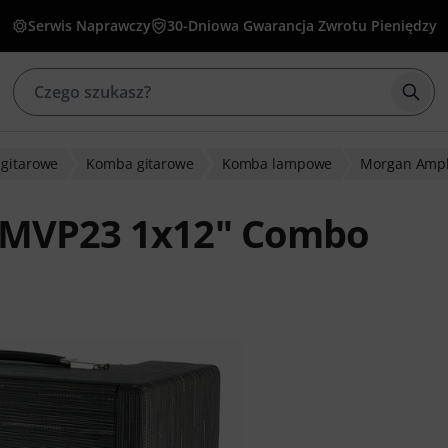
Serwis Naprawczy
30-Dniowa Gwarancja Zwrotu Pieniędzy
Rozp
gitarowe
Komba gitarowe
Komba lampowe
Morgan Ampli
n MVP23 1x12" Combo