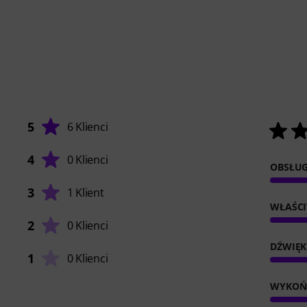
5
6 Klienci
4
0 Klienci
OBSŁU
3
1 Klient
WŁAŚC
2
0 Klienci
DŹWIĘK
1
0 Klienci
WYKOŃ