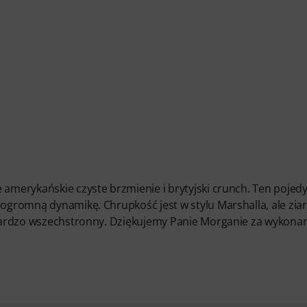
 amerykańskie czyste brzmienie i brytyjski crunch. Ten pojed
 ogromną dynamikę. Chrupkość jest w stylu Marshalla, ale zia
t bardzo wszechstronny. Dziękujemy Panie Morganie za wykona