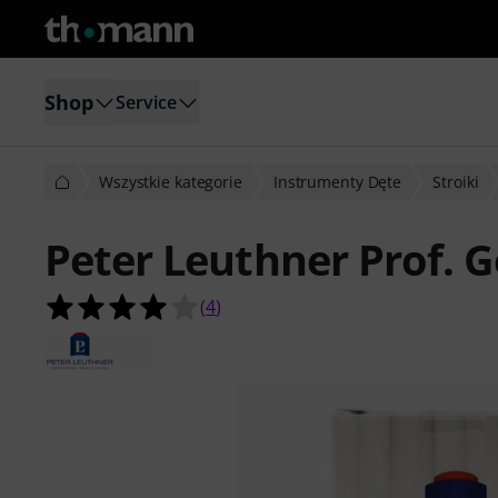
Shop
Service
Wszystkie kategorie
Instrumenty Dęte
Stroiki
Peter Leuthner Prof. G
4.0 na 5 gwiazdek z 4 ocen klientów
(
4
)