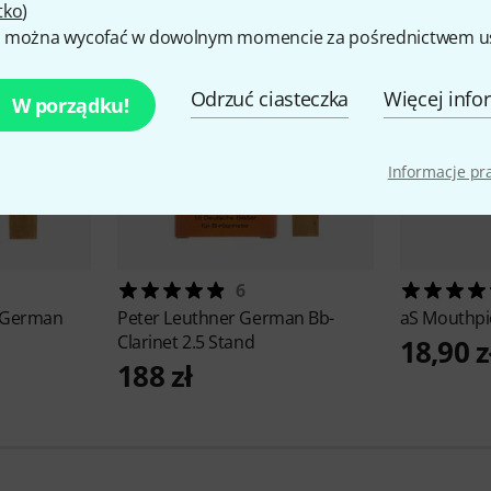
tko
)
 można wycofać w dowolnym momencie za pośrednictwem ust
Odrzuć ciasteczka
Więcej info
W porządku!
Informacje p
6
. German
Peter Leuthner
German Bb-
aS
Mouthpi
Clarinet 2.5 Stand
18,90 z
188 zł