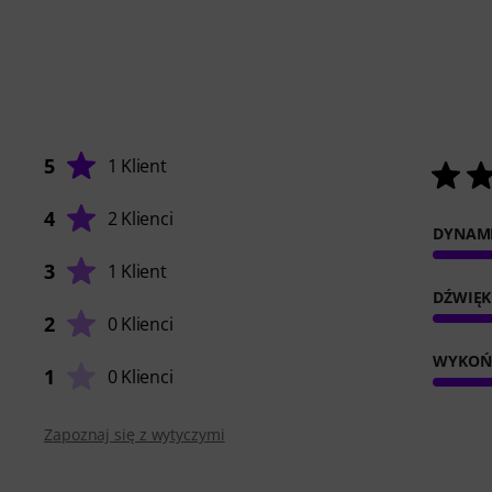
5
1 Klient
4
2 Klienci
DYNAM
3
1 Klient
DŹWIĘK
2
0 Klienci
WYKOŃ
1
0 Klienci
Zapoznaj się z wytyczymi