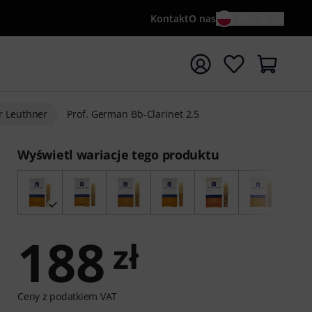
Kontakt
O nas
PL / ZŁ
ocznij wyszukiwanie od słowa kluczowego {searchTerm}
r Leuthner
Prof. German Bb-Clarinet 2.5
Wyświetl wariacje tego produktu
188
zł
Ceny z podatkiem VAT