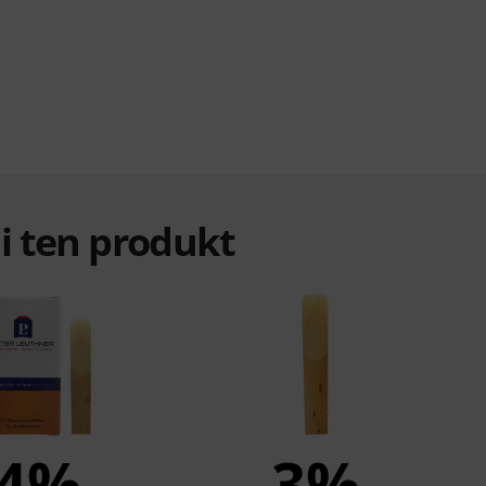
ali ten produkt
4%
3%