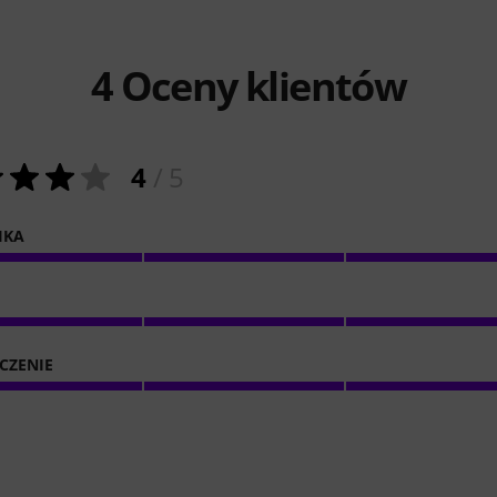
4
Oceny klientów
4
/ 5
IKA
CZENIE