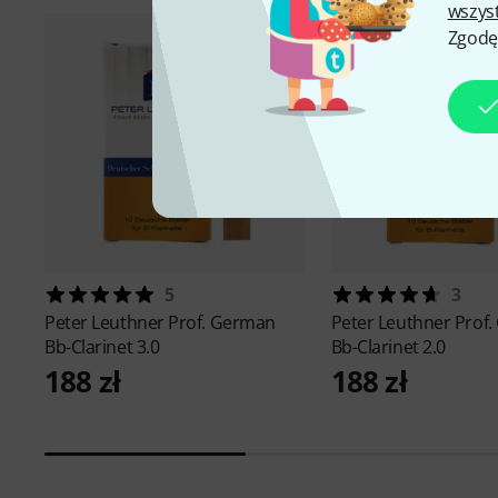
wszys
Zgodę
5
3
Peter Leuthner
Prof. German
Peter Leuthner
Prof
Bb-Clarinet 3.0
Bb-Clarinet 2.0
188 zł
188 zł