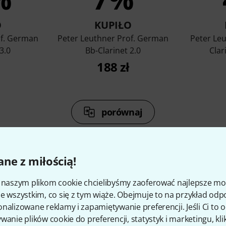
O
KUPIŁO
of. German
Peter Leuthner Prof. German
Peter Le
3.0
Bb-Clarinet 2.0
Clar
188 zł
porównaj
ne z miłością!
i naszym plikom cookie chcielibyśmy zaoferować najlepsze m
kcesoria i pasujące produk
e wszystkim, co się z tym wiąże. Obejmuje to na przykład odp
nalizowane reklamy i zapamiętywanie preferencji. Jeśli Ci to
wanie plików cookie do preferencji, statystyk i marketingu, kli