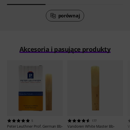
porównaj
Akcesoria i pasujące produkty
5
177
Peter Leuthner
Prof. German Bb-
Vandoren
White Master Bb-
V