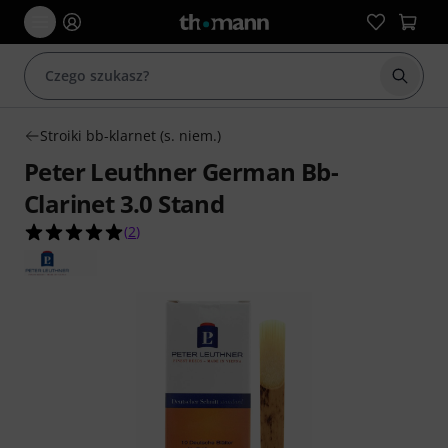
Rozpoc
Stroiki bb-klarnet (s. niem.)
Peter Leuthner German Bb-
Clarinet 3.0 Stand
5.0 na 5 gwiazdek z 2 ocen klientów
(
2
)