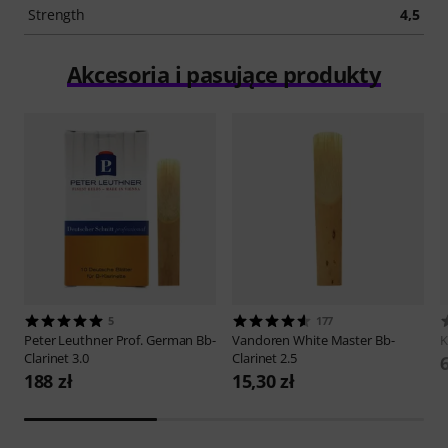
Strength
4,5
Akcesoria i pasujące produkty
5
177
Peter Leuthner
Prof. German Bb-
Vandoren
White Master Bb-
Clarinet 3.0
Clarinet 2.5
6
188 zł
15,30 zł