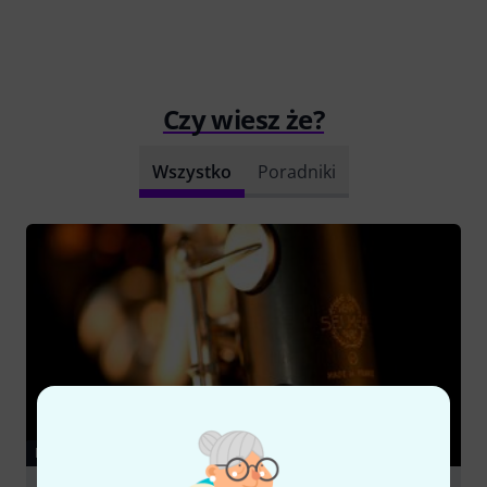
Czy wiesz że?
Wszystko
Poradniki
PORADNIKI