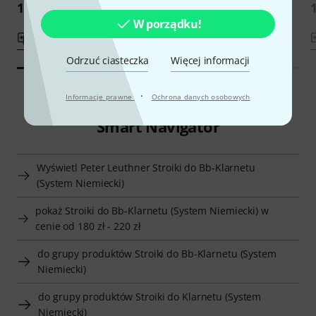
188 zł
188 zł
W porządku!
porównaj
porównaj
Odrzuć ciasteczka
Więcej informacji
·
Informacje prawne
Ochrona danych osobowych
Smart Navigator
Wyświetl Peter Leuthner Stroiki do Bb-Klarnetu
(System Niemiecki)
pokaż Stroiki do Bb-Klarnetu (System Niemiecki) w
cenie od 180 zł - 220 zł
do grupy produktów Stroiki do Bb-Klarnetu (System
Niemiecki)
do grupy produktów Stroiki do Klarnetu (System
Niemiecki)