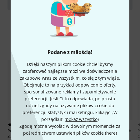
Clarinets
Porównaj opcje
Podane z miłością!
Dzięki naszym plikom cookie chcielibyśmy
zaoferować najlepsze możliwe doświadczenia
zakupowe wraz ze wszystkim, co się z tym wiąże.
Obejmuje to na przykład odpowiednie oferty,
spersonalizowane reklamy i zapamiętywanie
preferencji. Jeśli Ci to odpowiada, po prostu
udziel zgody na używanie plików cookie do
preferencji, statystyk i marketingu, klikając „W
porządku!” (
pokaż wszystko
)
2
5
Zgodę można wycofać w dowolnym momencie za
Peter Leuthner
Bb-Clarinet Wien
Peter Leuthner
Prof. German Bb-
P
pośrednictwem ustawień plików cookie (
here
)
3.0 Standard
Clarinet 3.0
C