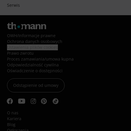
Serwis
OWH
/
Informacje prawne
Ochrona danych osobowych
Ustawienia plików cookies
Prawo zwrotu
Proces zamawiania/umowa kupna
Odpowiedzialność cywilna
Oświadczenie o dostępności
Odstąpienie od umowy
O nas
Kariera
Blog
Ogłoszenia