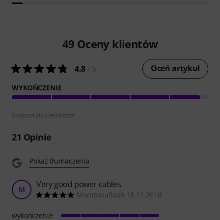
49
Oceny klientów
Oceń artykuł
4.8
/ 5
WYKOŃCZENIE
Zapoznaj się z wytyczymi
21
Opinie
Pokaż tłumaczenia
Very good power cables
M
Mombasaflash 18.11.2018
wykończenie