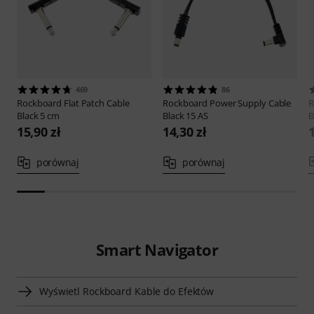
469
86
Rockboard
Flat Patch Cable
Rockboard
Power Supply Cable
R
Black 5 cm
Black 15 AS
B
15,90 zł
14,30 zł
1
porównaj
porównaj
Smart Navigator
Wyświetl Rockboard Kable do Efektów