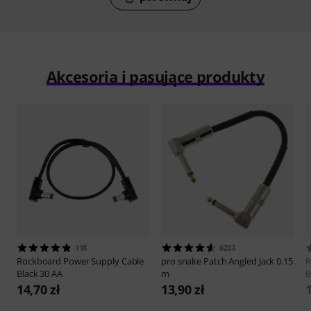
Akcesoria i pasujące produkty
118
6233
Rockboard
Power Supply Cable
pro snake
Patch Angled Jack 0,15
R
Black 30 AA
m
B
14,70 zł
13,90 zł
1