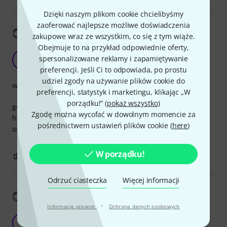
Dzięki naszym plikom cookie chcielibyśmy
zaoferować najlepsze możliwe doświadczenia
Pokaż tłumaczenia
zakupowe wraz ze wszystkim, co się z tym wiąże.
Obejmuje to na przykład odpowiednie oferty,
spersonalizowane reklamy i zapamiętywanie
TS
Theofanhs Sideris 18.06.2023
preferencji. Jeśli Ci to odpowiada, po prostu
udziel zgody na używanie plików cookie do
wykończenie
preferencji, statystyk i marketingu, klikając „W
porządku!” (
pokaż wszystko
)
good brand, good connectors, durable cable, ideal for
Zgodę można wycofać w dowolnym momencie za
horseshoes, I have almost everything with the specific
pośrednictwem ustawień plików cookie (
here
)
ones..
W porządku!
0
0
ZGŁOŚ NADUŻYCIE
Odrzuć ciasteczka
Więcej informacji
Pokaż tłumaczenia
·
Informacje prawne
Ochrona danych osobowych
D
Dkoc 19.04.2018