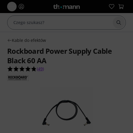
Rozpoc
Kable do efektów
Rockboard Power Supply Cable
Black 60 AA
4.8 na 5 gwiazdek z 49 ocen klientów
(
49
)