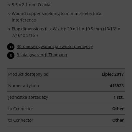
5.5 x 2.1 mm Coaxial
Wound copper shielding to minimize electrical
interference
Plug dimensions (L x W x H): 20 x 11 x 10.5 mm (13/16" x
7/16" x 5/16")
30-dniowa gwarancja zwrotu pieniędzy
30
3 lata gwarancji Thomann
3
Produkt dostępny od
Lipiec 2017
Numer artykułu
415923
Jednostka sprzedaży
1 szt.
to Connector
Other
to Connector
Other