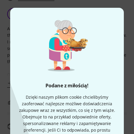
Works fine but signal level is really low
L
lapsio 17.04.2020
Adapter works fine but when I connected my headset
through it (Beyerdynamic MMX 300) signal level is really low.
I need to max out preamps in interface to even hear
something. I know it's always "better safe than sorry" since
probably other mics could get damaged from higher voltage
than VXLR+ feeds but still it's a bit of inconvenience.
Other than that
Pokaż więcej
Podane z miłością!
Dzięki naszym plikom cookie chcielibyśmy
1
0
ZGŁOŚ NADUŻYCIE
zaoferować najlepsze możliwe doświadczenia
zakupowe wraz ze wszystkim, co się z tym wiąże.
Obejmuje to na przykład odpowiednie oferty,
spersonalizowane reklamy i zapamiętywanie
Pokaż tłumaczenia
preferencji. Jeśli Ci to odpowiada, po prostu