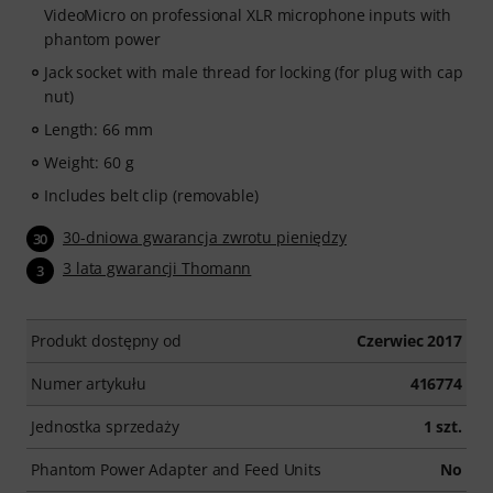
VideoMicro on professional XLR microphone inputs with
phantom power
Jack socket with male thread for locking (for plug with cap
nut)
Length: 66 mm
Weight: 60 g
Includes belt clip (removable)
30-dniowa gwarancja zwrotu pieniędzy
30
3 lata gwarancji Thomann
3
Produkt dostępny od
Czerwiec 2017
Numer artykułu
416774
Jednostka sprzedaży
1 szt.
Phantom Power Adapter and Feed Units
No