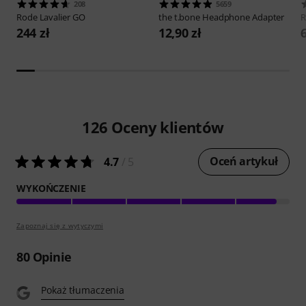
208
5659
Rode
Lavalier GO
the t.bone
Headphone Adapter
244 zł
12,90 zł
6
126
Oceny klientów
Oceń artykuł
4.7
/ 5
WYKOŃCZENIE
Zapoznaj się z wytyczymi
80
Opinie
Pokaż tłumaczenia