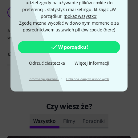
udziel zgody na używanie plików cookie do
Adaptor for mini-jack terminated headset
preferencji, statystyk i marketingu, klikając „W
microphones
DO
porządku!” (
pokaż wszystko
)
David O' Grady 09.01.2019
Zgodę można wycofać w dowolnym momencie za
pośrednictwem ustawień plików cookie (
here
)
A very handy adaptor to use your mini-jack headset mics
with normal cables via sound-desk +48v phantom power.
W porządku!
2
0
ZGŁOŚ NADUŻYCIE
Odrzuć ciasteczka
Więcej informacji
Wszystkie oceny
·
Informacje prawne
Ochrona danych osobowych
Czy wiesz że?
Wszystko
Filmy
Poradniki