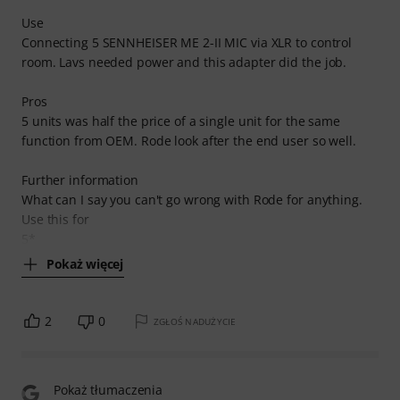
Use
Connecting 5 SENNHEISER ME 2-II MIC via XLR to control
room. Lavs needed power and this adapter did the job.
Pros
5 units was half the price of a single unit for the same
function from OEM. Rode look after the end user so well.
Further information
What can I say you can't go wrong with Rode for anything.
Use this for
5*
Pokaż więcej
2
0
ZGŁOŚ NADUŻYCIE
Pokaż tłumaczenia