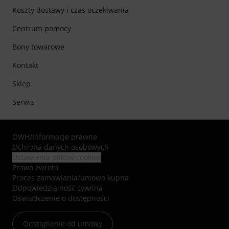
Koszty dostawy i czas oczekiwania
Centrum pomocy
Bony towarowe
Kontakt
Sklep
Serwis
OWH
/
Informacje prawne
Ochrona danych osobowych
Ustawienia plików cookies
Prawo zwrotu
Proces zamawiania/umowa kupna
Odpowiedzialność cywilna
Oświadczenie o dostępności
Odstąpienie od umowy