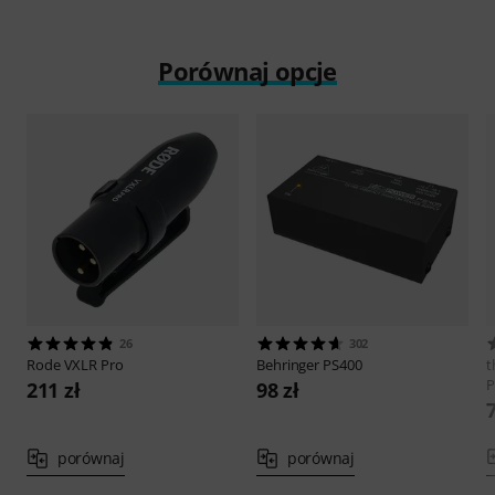
Porównaj opcje
26
302
Rode
VXLR Pro
Behringer
PS400
t
P
211 zł
98 zł
7
porównaj
porównaj