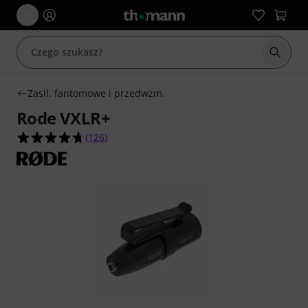
Rozpoc
Zasil. fantomowe i przedwzm.
Rode VXLR+
4.7 na 5 gwiazdek z 126 ocen klientów
(
126
)