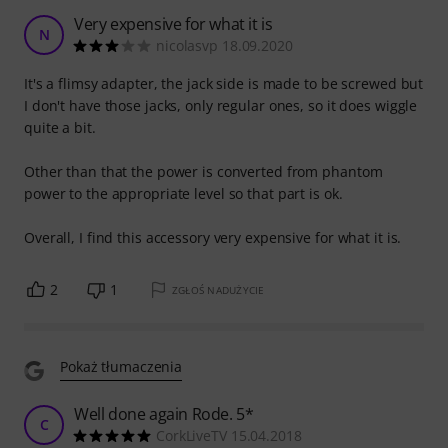
Very expensive for what it is
N
nicolasvp 18.09.2020
It's a flimsy adapter, the jack side is made to be screwed but
I don't have those jacks, only regular ones, so it does wiggle
quite a bit.
Other than that the power is converted from phantom
power to the appropriate level so that part is ok.
Overall, I find this accessory very expensive for what it is.
2
1
ZGŁOŚ NADUŻYCIE
Pokaż tłumaczenia
Well done again Rode. 5*
C
CorkLiveTV 15.04.2018