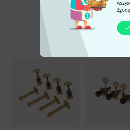
wszys
Zgodę