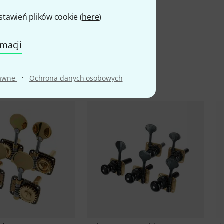
awień plików cookie (
here
)
rmacji
·
rawne
Ochrona danych osobowych