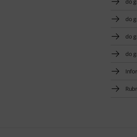
do g
do g
do g
do g
Info
Rubn