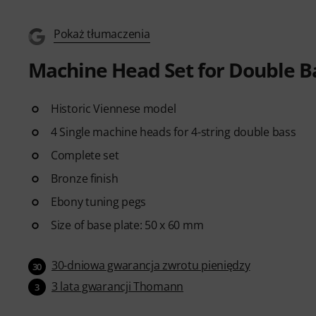
Pokaż tłumaczenia
Machine Head Set for Double B
Historic Viennese model
4 Single machine heads for 4-string double bass
Complete set
Bronze finish
Ebony tuning pegs
Size of base plate: 50 x 60 mm
30-dniowa gwarancja zwrotu pieniędzy
30
3 lata gwarancji Thomann
3