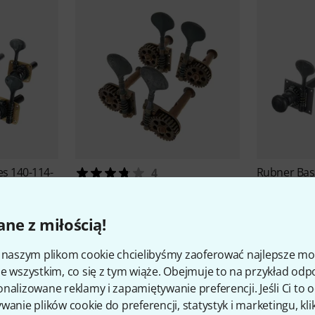
s 140-114-
Rubner
Bas
4
W-001-1
Rubner
Bass Machines 140-NF-
2 222 z
002-2
ne z miłością!
2 399 zł
i naszym plikom cookie chcielibyśmy zaoferować najlepsze m
e wszystkim, co się z tym wiąże. Obejmuje to na przykład odp
nalizowane reklamy i zapamiętywanie preferencji. Jeśli Ci to
wanie plików cookie do preferencji, statystyk i marketingu, kli