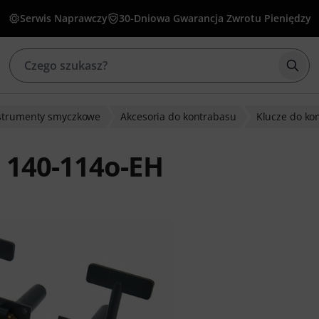
Serwis Naprawczy
30-Dniowa Gwarancja Zwrotu Pieniędzy
Rozp
strumenty smyczkowe
Akcesoria do kontrabasu
Klucze do ko
 140-114o-EH