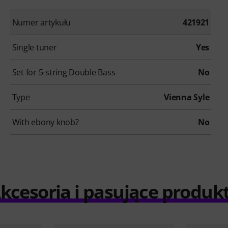
Numer artykułu
421921
Single tuner
Yes
Set for 5-string Double Bass
No
Type
Vienna Syle
With ebony knob?
No
kcesoria i pasujące produk