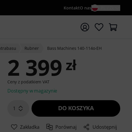
Kontakt
O nas
PL / ZŁ
ocznij wyszukiwanie od słowa kluczowego {searchTerm}
ntrabasu
Rubner
Bass Machines 140-114o-EH
2 399
zł
Ceny z podatkiem VAT
Dostępny w magazynie
DO KOSZYKA
1
Zakładka
Porównaj
Udostępnij