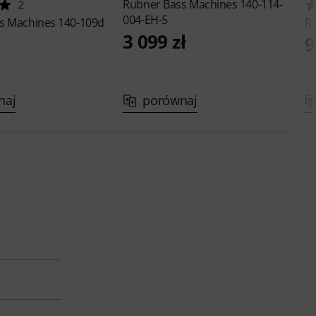
Rubner
Bass Machines 140-114-
2
004-EH-5
s Machines 140-109d
R
3 099 zł
9
naj
porównaj