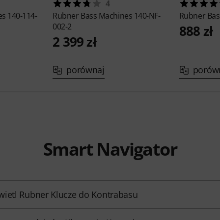
4
s 140-114-
Rubner
Bass Machines 140-NF-
Rubner
Bas
002-2
888 zł
2 399 zł
porównaj
porów
Smart Navigator
ietl Rubner Klucze do Kontrabasu