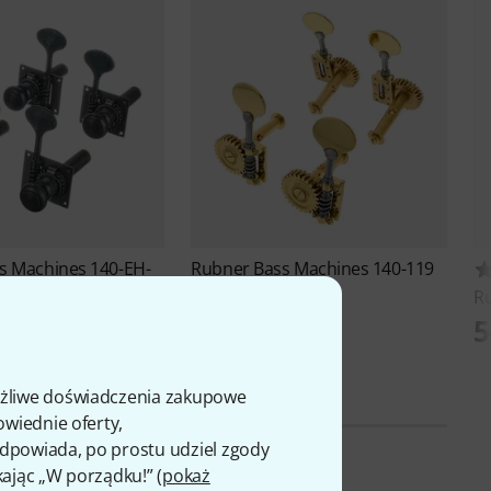
s Machines 140-EH-
Rubner
Bass Machines 140-119
839 zł
R
ł
5
ożliwe doświadczenia zakupowe
owiednie oferty,
 odpowiada, po prostu udziel zgody
kając „W porządku!” (
pokaż