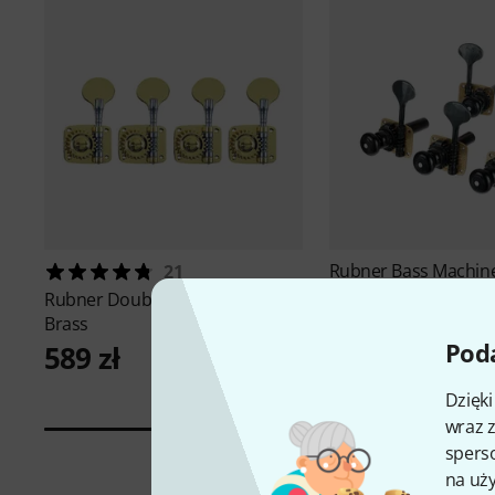
Rubner
Bass Machine
21
004-EH-5
Rubner
Double Bass Machines
3 099 zł
Brass
Poda
589 zł
Dzięk
wraz z
sperso
na uży