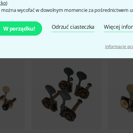
tko
)
 można wycofać w dowolnym momencie za pośrednictwem ust
Odrzuć ciasteczka
Więcej info
W porządku!
Porównaj opcje
Informacje p