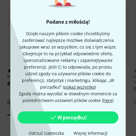
Podane z miłością!
Dzięki naszym plikom cookie chcielibyśmy
zaoferować najlepsze możliwe doświadczenia
zakupowe wraz ze wszystkim, co się z tym wiąże.
Obejmuje to na przykład odpowiednie oferty,
spersonalizowane reklamy i zapamiętywanie
preferencji. Jeśli Ci to odpowiada, po prostu
2
1
udziel zgody na używanie plików cookie do
Rubner
Bass Machines 140-109d
Rubner
Tirolean Style Engraved
R
preferencji, statystyk i marketingu, klikając „W
B
888 zł
999 zł
porządku!” (
pokaż wszystko
)
Zgodę można wycofać w dowolnym momencie za
pośrednictwem ustawień plików cookie (
here
)
porównaj
porównaj
W porządku!
Odrzuć ciasteczka
Więcej informacji