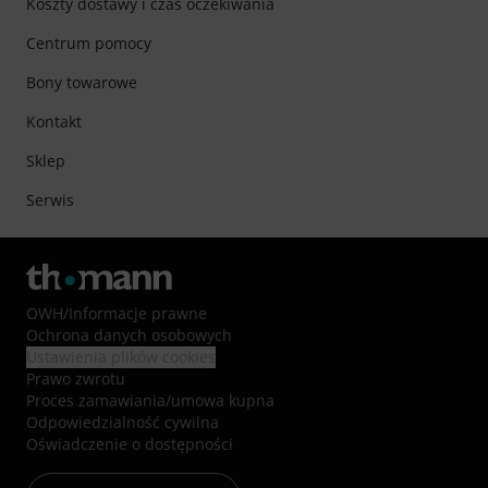
Koszty dostawy i czas oczekiwania
Centrum pomocy
Bony towarowe
Kontakt
Sklep
Serwis
OWH
/
Informacje prawne
Ochrona danych osobowych
Ustawienia plików cookies
Prawo zwrotu
Proces zamawiania/umowa kupna
Odpowiedzialność cywilna
Oświadczenie o dostępności