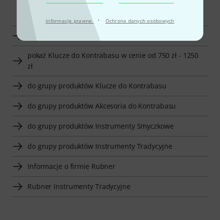
Smart Navigator
·
Informacje prawne
Ochrona danych osobowych
Wyświetl Rubner Klucze do Kontrabasu
pokaż Klucze do Kontrabasu w cenie od 750 zł - 1250
zł
do grupy produktów Klucze do Kontrabasu
do grupy produktów Akcesoria do Kontrabasu
do grupy produktów Instrumenty Smyczkowe
do grupy produktów Instrumenty Tradycyjne
Informacje o firmie Rubner
Rubner Instrumenty Tradycyjne