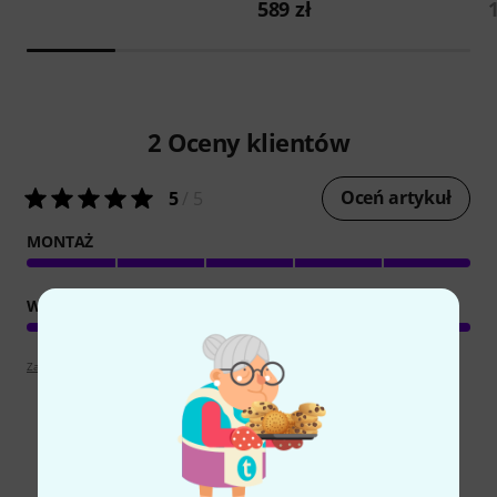
589 zł
2
Oceny klientów
Oceń artykuł
5
/ 5
MONTAŻ
WYKOŃCZENIE
Zapoznaj się z wytyczymi
Porównaj opcje