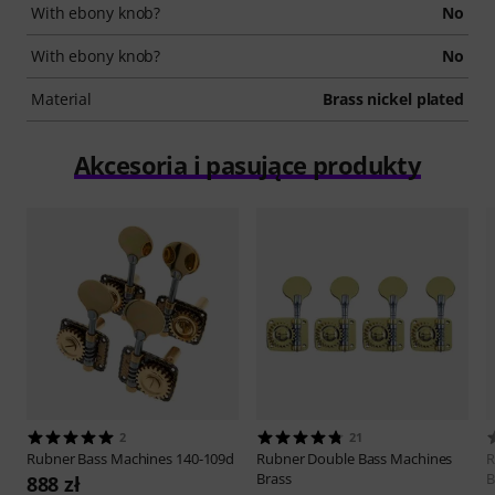
With ebony knob?
No
With ebony knob?
No
Material
Brass nickel plated
Akcesoria i pasujące produkty
2
21
Rubner
Bass Machines 140-109d
Rubner
Double Bass Machines
R
Brass
B
888 zł