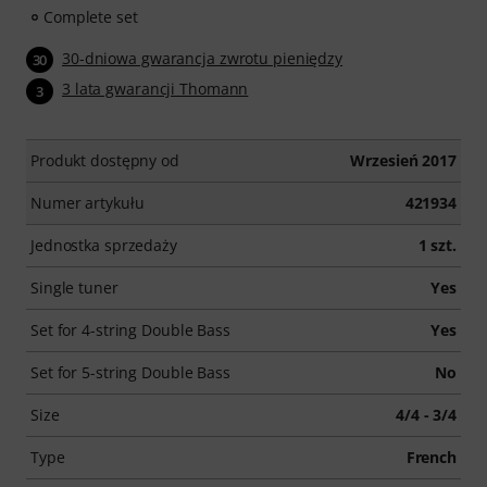
Complete set
30-dniowa gwarancja zwrotu pieniędzy
30
3 lata gwarancji Thomann
3
Produkt dostępny od
Wrzesień 2017
Numer artykułu
421934
Jednostka sprzedaży
1 szt.
Single tuner
Yes
Set for 4-string Double Bass
Yes
Set for 5-string Double Bass
No
Size
4/4 - 3/4
Type
French