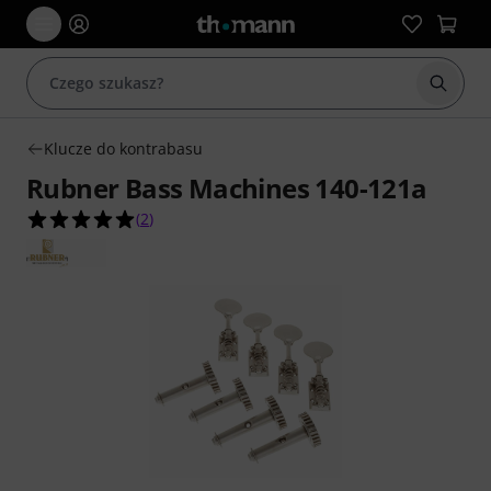
Rozpoc
Klucze do kontrabasu
Rubner Bass Machines 140-121a
5.0 na 5 gwiazdek z 2 ocen klientów
(
2
)