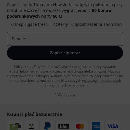
Zapisz się do Thomann Newsletter w języku polskim, a przy
odrobinie szczęścia możesz wygrać jeden z
50 bonów
podarunkowych
warty
50 €
!
Inspirujące treści
Oferty
Spostrzeżenia Thomann
E-mail
*
Zapisz się teraz
Klikając na „Zapisz się teraz”, wyrażasz zgodę na otrzymywanie
materialów reklamowych przesyłanych drogą elektroniczną. Możesz
zrezygnować z subskrypcji w dowolnym momencie. Więcej informacji na
temat newslettera można znaleźć w naszych
wytycznych dotyczących
ochrony danych ososbowych
.
* Wymagany
Kupuj i płać bezpiecznie