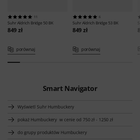
11
6
Suhr
Aldrich Bridge 50 BK
Suhr
Aldrich Bridge 53 BK
S
849 zł
849 zł
porównaj
porównaj
Smart Navigator
Wyświetl Suhr Humbuckery
pokaż Humbuckery w cenie od 750 zł - 1250 zł
do grupy produktów Humbuckery