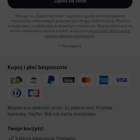
Zapisz się teraz
Klikając na „Zapisz się teraz”, wyrażasz zgodę na otrzymywanie
materialów reklamowych przesyłanych drogą elektroniczną. Możesz
zrezygnować z subskrypcji w dowolnym momencie. Więcej informacji na
temat newslettera można znaleźć w naszych
wytycznych dotyczących
ochrony danych ososbowych
.
* Wymagany
Kupuj i płać bezpiecznie
Bezpieczna płatność przez Za pobraniem, Przelew
bankowy, PayPal, Blik lub Karta kredytowa.
Twoje korzyści
3-letnia Gwarancja Thomann