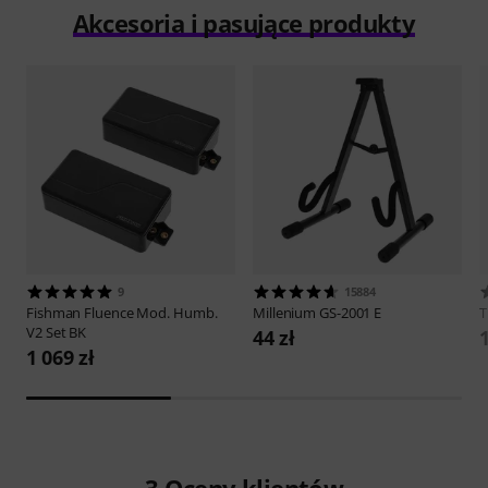
Akcesoria i pasujące produkty
9
15884
Fishman
Fluence Mod. Humb.
Millenium
GS-2001 E
V2 Set BK
44 zł
1 069 zł
3
Oceny klientów