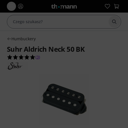
Rozpoc
Humbuckery
Suhr Aldrich Neck 50 BK
5.0 na 5 gwiazdek z 3 ocen klientów
(
3
)