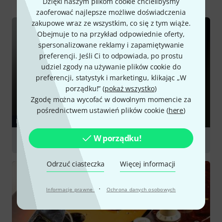
Dzięki naszym plikom cookie chcielibyśmy
zaoferować najlepsze możliwe doświadczenia
zakupowe wraz ze wszystkim, co się z tym wiąże.
Obejmuje to na przykład odpowiednie oferty,
spersonalizowane reklamy i zapamiętywanie
preferencji. Jeśli Ci to odpowiada, po prostu
udziel zgody na używanie plików cookie do
preferencji, statystyk i marketingu, klikając „W
porządku!” (
pokaż wszystko
)
Zgodę można wycofać w dowolnym momencie za
pośrednictwem ustawień plików cookie (
here
)
PORADNIKI
W porządku!
Pickups
Odrzuć ciasteczka
Więcej informacji
·
Informacje prawne
Ochrona danych osobowych