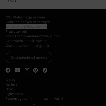
Serwis
OWH
/
Informacje prawne
Ochrona danych osobowych
Ustawienia plików cookies
Prawo zwrotu
Proces zamawiania/umowa kupna
Odpowiedzialność cywilna
Oświadczenie o dostępności
Odstąpienie od umowy
O nas
Kariera
Blog
Ogłoszenia
System zgłaszania nieprawidłowości