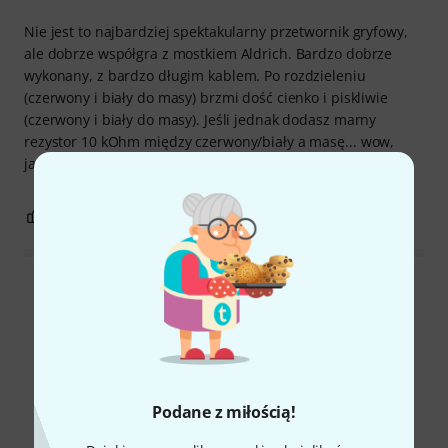
Nie jest to najbardziej spektakularny przetwornik gryfowy,
ale dobrze współgra z mostkiem Aldrich. Bardzo dobrze
wykonany, z bardzo długim kablem. Po rozdzieleniu
(czerwony i biały do masy) brzmi dość cienko i piskliwie
(czerwony i biały do masy). Jeśli jednak dodasz marny
rezystor 10 kOhm między czerwony/biały a masę... wow,
jaka różnica: brzmienie gryfu Strata najwyższej klasy.
0
0
ZGŁOŚ NADUŻYCIE
Wszystkie oceny
Czy wiesz że?
Podane z miłością!
Wszystko
Poradniki