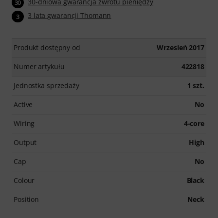
30-dniowa gwarancja zwrotu pieniędzy
30
3 lata gwarancji Thomann
3
Produkt dostępny od
Wrzesień 2017
Numer artykułu
422818
Jednostka sprzedaży
1 szt.
Active
No
Wiring
4-core
Output
High
Cap
No
Colour
Black
Position
Neck