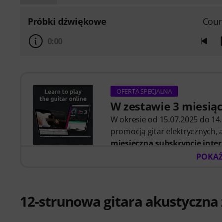
Próbki dźwiękowe
Coun
0:00
OFERTA SPECJALNA
W zestawie 3 miesią
W okresie od 15.07.2025 do 14.
promocją gitar elektrycznych,
miesięczną subskrypcję inte
Po wysyłce zamówienia kod akt
POKAŻ
mailem. Subskrypcja music2me
Music2Me to Twoja internetowa
dydaktycznej przygotowanej pr
12-strunowa gitara akustyczna
niemieckiej nagrody edukacyjne
instrumencie”! Ponad 400 lekcj