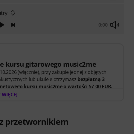
try
0:00
ce kursu gitarowego music2me
10.2026 (włącznie), przy zakupie jednej z objętych
 akustycznych lub ukulele otrzymasz
bezpłatną 3
rnetowego kursu music2me o wartości 57,00 EUR.
ywacyjny zostanie automatycznie przesłany e
 WIĘCEJ
 wygasa automatycznie po zakończeniu okresu.
 platforma do nauki muzyki, oparta na koncepcji
zez wykwalifikowanych nauczycieli muzyki. Laureat
 z przetwornikiem
j 2025/2026 w kategorii „E-learning – nauka gry na
i wideo dla gitarzystów początkujących i