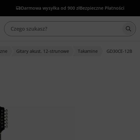
Darmowa wysyłka od 900 zł
Bezpieczne Płatności
Rozp
czne
Gitary akust. 12-strunowe
Takamine
GD30CE-12B
w