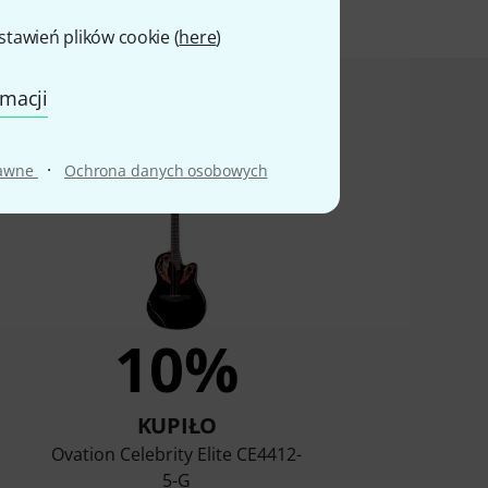
awień plików cookie (
here
)
rmacji
ali ten produkt
·
rawne
Ochrona danych osobowych
10%
KUPIŁO
Ovation Celebrity Elite CE4412-
5-G