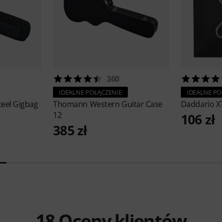
360
IDEALNE POŁĄCZENIE
IDEALNE PO
teel Gigbag
Thomann
Western Guitar Case
Daddario
X
12
106 zł
385 zł
18
Oceny klientów