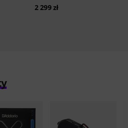
2 299 zł
ty