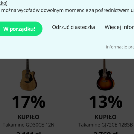
tko
)
 można wycofać w dowolnym momencie za pośrednictwem ust
Odrzuć ciasteczka
Więcej info
W porządku!
 kupili klienci, którzy ogląd
Informacje p
17%
13%
KUPIŁO
KUPIŁO
Takamine GD30CE-12N
Takamine GJ72CE-12BSB