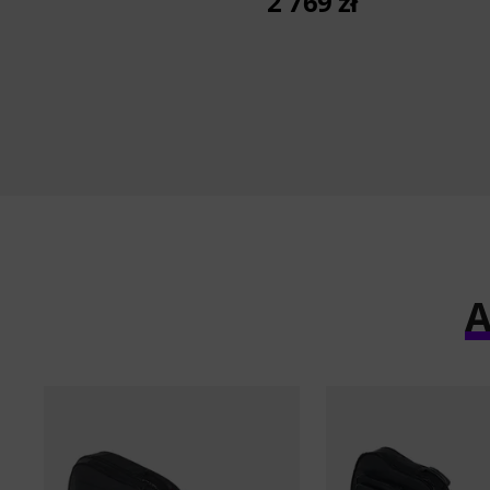
2 769 zł
A