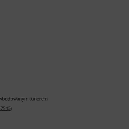
ka i bluesa po metal i więcej. Z osobistym
łami nutowymi do druku oraz inteligentnym
 ćwiczeń, trybem zwolnionego tempa i innymi
z wbudowanym tunerem
47543
)