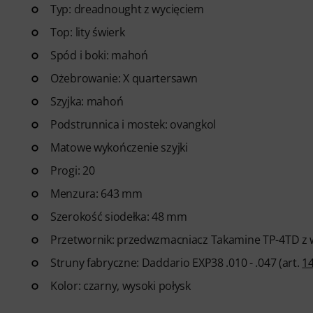
zaawansowanych – od popu, roc
Typ: dreadnought z wycięciem
wsparciem przez czat, materia
Top: lity świerk
odtwarzaczem wideo z funkcją
Spód i boki: mahoń
funkcjami.
Ożebrowanie: X quartersawn
Szyjka: mahoń
Podstrunnica i mostek: ovangkol
Matowe wykończenie szyjki
Progi: 20
Menzura: 643 mm
Szerokość siodełka: 48 mm
Przetwornik: przedwzmacniacz Takamine TP-4TD 
Struny fabryczne: Daddario EXP38 .010 - .047 (art.
1
Kolor: czarny, wysoki połysk