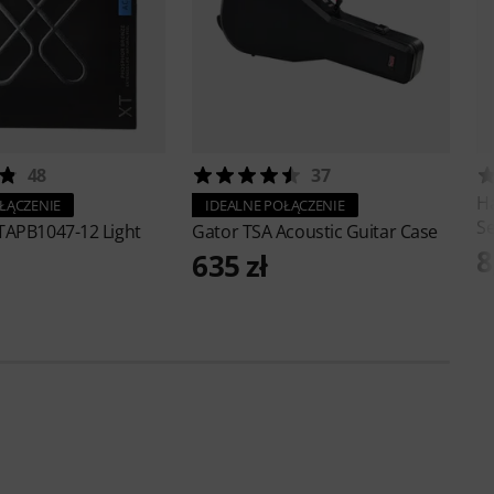
48
37
H
ŁĄCZENIE
IDEALNE POŁĄCZENIE
Se
TAPB1047-12 Light
Gator
TSA Acoustic Guitar Case
8
635 zł