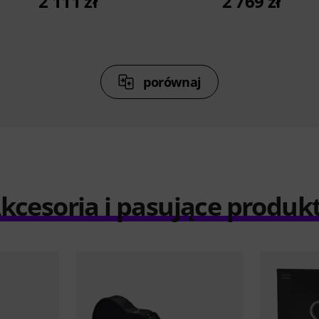
2 111 zł
2 769 zł
porównaj
kcesoria i pasujące produk