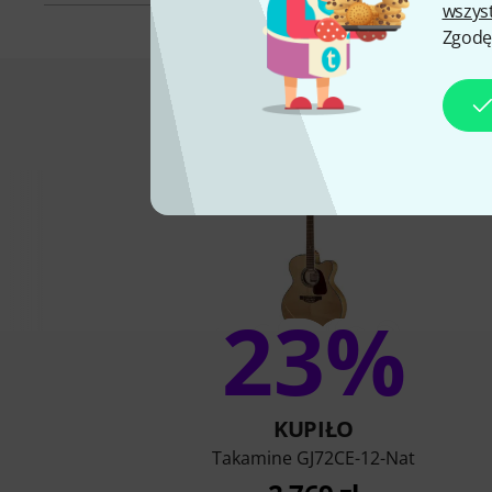
wszys
Zgodę
To jest to, co
23%
KUPIŁO
Takamine GJ72CE-12-Nat