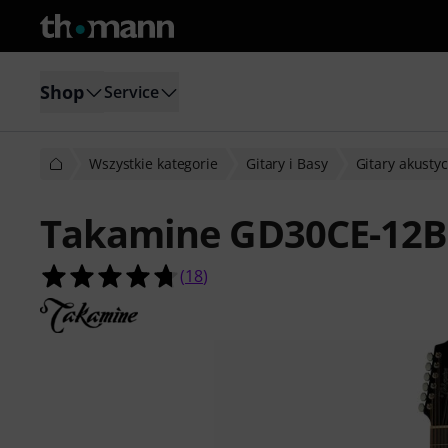
Shop
Service
Wszystkie kategorie
Gitary i Basy
Gitary akusty
Takamine GD30CE-12B
4.7 na 5 gwiazdek z 18 ocen klientó
(
18
)