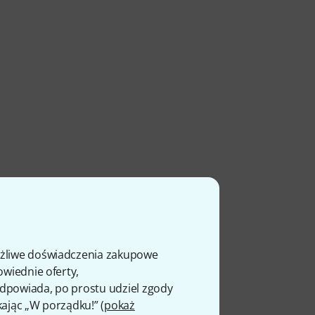
ożliwe doświadczenia zakupowe
owiednie oferty,
 odpowiada, po prostu udziel zgody
kając „W porządku!” (
pokaż