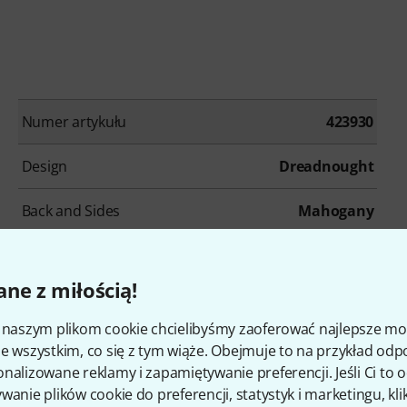
Numer artykułu
423930
Design
Dreadnought
Back and Sides
Mahogany
Fretboard
Ovangkol
ne z miłością!
Frets
20
i naszym plikom cookie chcielibyśmy zaoferować najlepsze m
Colour
Black
e wszystkim, co się z tym wiąże. Obejmuje to na przykład odp
nalizowane reklamy i zapamiętywanie preferencji. Jeśli Ci to
Incl. Gigbag
No
wanie plików cookie do preferencji, statystyk i marketingu, kli