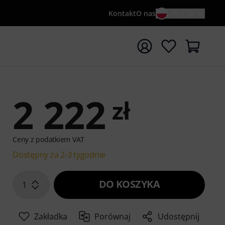
Kontakt
O nas
PL / ZŁ
ocznij wyszukiwanie od słowa kluczowego {searchTerm}
2 222
zł
Ceny z podatkiem VAT
Dostępny za 2-3 tygodnie
DO KOSZYKA
1
Zakładka
Porównaj
Udostępnij