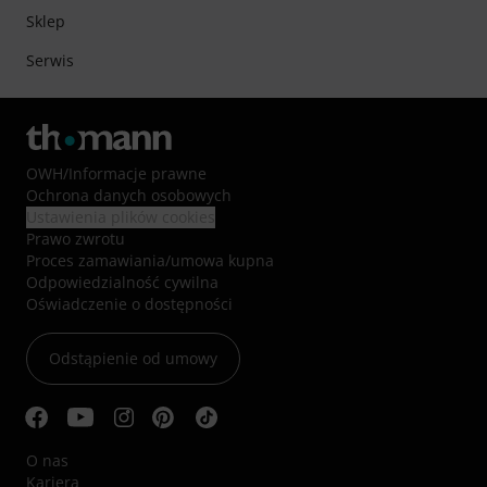
Sklep
Serwis
OWH
/
Informacje prawne
Ochrona danych osobowych
Ustawienia plików cookies
Prawo zwrotu
Proces zamawiania/umowa kupna
Odpowiedzialność cywilna
Oświadczenie o dostępności
Odstąpienie od umowy
O nas
Kariera