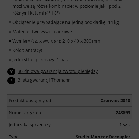
możliwe są różne kombinacje: w poziomie jak i pod 2
różnymi kątami (4° i 8°)
Obciążenie przypadające na jedną podkładkę: 14 kg
Materiał: tworzywo piankowe
Wymiary (sz. x wy. x gł.): 210 x 40 x 300 mm
Kolor: antracyt
Jednostka sprzedaży: 1 para
30-dniowa gwarancja zwrotu pieniędzy
30
3 lata gwarancji Thomann
3
Produkt dostępny od
Czerwiec 2010
Numer artykułu
248693
Jednostka sprzedaży
1 szt.
Type
Studio Monitor Decoupler