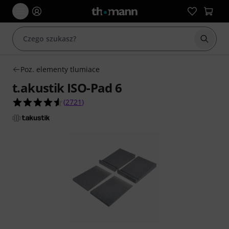
Rozpoc
Poz. elementy tlumiace
t.akustik ISO-Pad 6
4.5 na 5 gwiazdek z 2721 ocen klientów
(
2721
)