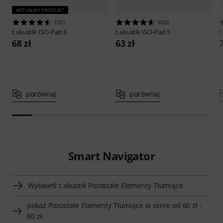
AKTUALNY PRODUKT
2721
3020
t.akustik
ISO-Pad 6
t.akustik
ISO-Pad 5
t
68 zł
63 zł
7
porównaj
porównaj
Smart Navigator
Wyświetl t.akustik Pozostałe Elementy Tłumiące
pokaż Pozostałe Elementy Tłumiące w cenie od 60 zł -
80 zł