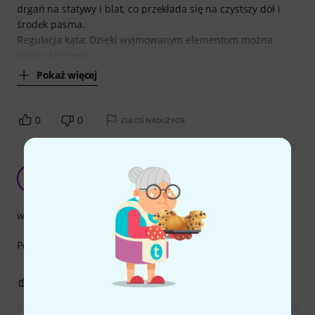
drgań na statywy i blat, co przekłada się na czystszy dół i
środek pasma.
Regulacja kąta: Dzięki wyjmowanym elementom można
łatwo skierować
Pokaż więcej
0
0
ZGŁOŚ NADUŻYCIE
Super!
B
Bloodnatt 04.06.2018
wykończenie
Polecam wszystkim jak najbardziej , profesjonalny sprzet!
0
0
ZGŁOŚ NADUŻYCIE