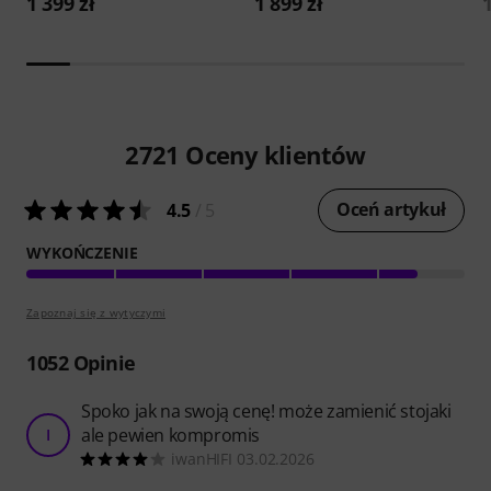
1 399 zł
1 899 zł
1
2721
Oceny klientów
Oceń artykuł
4.5
/ 5
WYKOŃCZENIE
Zapoznaj się z wytyczymi
1052
Opinie
Spoko jak na swoją cenę! może zamienić stojaki
ale pewien kompromis
I
iwanHIFI 03.02.2026