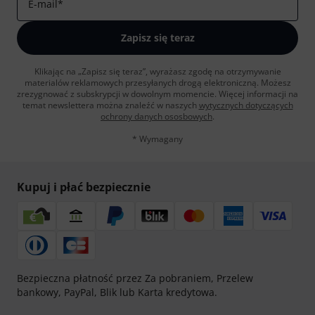
E-mail
*
Zapisz się teraz
Klikając na „Zapisz się teraz”, wyrażasz zgodę na otrzymywanie
materialów reklamowych przesyłanych drogą elektroniczną. Możesz
zrezygnować z subskrypcji w dowolnym momencie. Więcej informacji na
temat newslettera można znaleźć w naszych
wytycznych dotyczących
ochrony danych ososbowych
.
* Wymagany
Kupuj i płać bezpiecznie
Bezpieczna płatność przez Za pobraniem, Przelew
bankowy, PayPal, Blik lub Karta kredytowa.