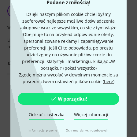
Podane z miłością!
Skuteczny pad
B
Dzięki naszym plikom cookie chcielibyśmy
Bazok 04.12.2023
zaoferować najlepsze możliwe doświadczenia
wykończenie
zakupowe wraz ze wszystkim, co się z tym wiąże.
Obejmuje to na przykład odpowiednie oferty,
Używam z Adamami T7V. Robi swoją robotę, choć mogłoby
spersonalizowane reklamy i zapamiętywanie
być trochę tańsze :)
preferencji. Jeśli Ci to odpowiada, po prostu
udziel zgody na używanie plików cookie do
preferencji, statystyk i marketingu, klikając „W
0
0
ZGŁOŚ NADUŻYCIE
porządku!” (
pokaż wszystko
)
Zgodę można wycofać w dowolnym momencie za
pośrednictwem ustawień plików cookie (
here
)
Wszystkie oceny
W porządku!
Czy wiesz że?
Odrzuć ciasteczka
Więcej informacji
Wszystko
Filmy
Poradniki
·
Informacje prawne
Ochrona danych osobowych