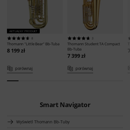
AKTUALNY PRODUKT
8
3
Thomann
"Little Bear" Bb-Tuba
Thomann
Student TA Compact
Bb-Tuba
8 199 zł
7
7 399 zł
porównaj
porównaj
Smart Navigator
Wyświetl Thomann Bb-Tuby