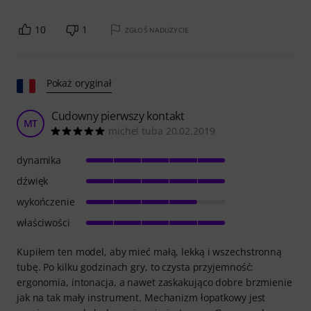
10
1
ZGŁOŚ NADUŻYCIE
Pokaż oryginał
Cudowny pierwszy kontakt
MT
michel tuba 20.02.2019
dynamika
dźwięk
wykończenie
właściwości
Kupiłem ten model, aby mieć małą, lekką i wszechstronną
tubę. Po kilku godzinach gry, to czysta przyjemność:
ergonomia, intonacja, a nawet zaskakująco dobre brzmienie
jak na tak mały instrument. Mechanizm łopatkowy jest