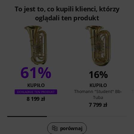
To jest to, co kupili klienci, którzy
oglądali ten produkt
61%
16%
KUPIŁO
KUPIŁO
Thomann "Student" Bb-
T
DOKŁADNIE TEN PRODUKT
Tuba
8 199 zł
7 799 zł
porównaj