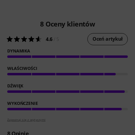
8
Oceny klientów
Oceń artykuł
4.6
/ 5
DYNAMIKA
WŁAŚCIWOŚCI
DŹWIĘK
WYKOŃCZENIE
Zapoznaj się z wytyczymi
8
Opinie