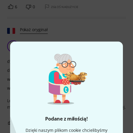
6
0
ZGŁOŚ NADUŻYCIE
Pokaż oryginał
J
jackytuba 17.11.2019
dynamika
dźwięk
wykończenie
właściwości
Lekka, idealna do grania na stojąco, łatwa do grania, ale
mało rezonansowa, szczególnie w przypadku gitary basowej.
Podane z miłością!
1
0
ZGŁOŚ NADUŻYCIE
Dzięki naszym plikom cookie chcielibyśmy