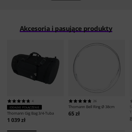
Akcesoria i pasujące produkty
4
26
Thomann
Bell Ring Ø 38cm
S
IDEALNE POŁĄCZENIE
T
65 zł
Thomann
Gig Bag 3/4-Tuba
1 039 zł