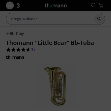
Rozpoc
Bb-Tuby
Thomann "Little Bear" Bb-Tuba
4.6 na 5 gwiazdek z 8 ocen klientów
(
8
)