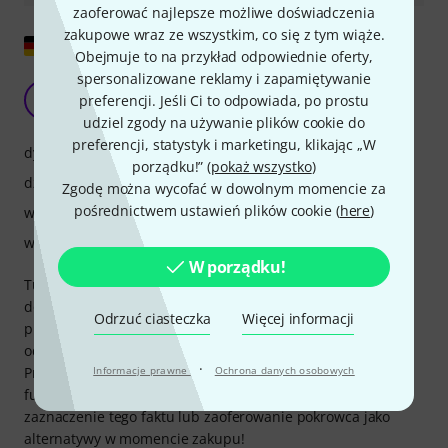
zaoferować najlepsze możliwe doświadczenia
zakupowe wraz ze wszystkim, co się z tym wiąże.
Pokaż oryginał
Obejmuje to na przykład odpowiednie oferty,
spersonalizowane reklamy i zapamiętywanie
Mała Niedźwiedzica
C
preferencji. Jeśli Ci to odpowiada, po prostu
CooLouis 04.08.2019
udziel zgody na używanie plików cookie do
preferencji, statystyk i marketingu, klikając „W
dynamika
porządku!” (
pokaż wszystko
)
dźwięk
Zgodę można wycofać w dowolnym momencie za
pośrednictwem ustawień plików cookie (
here
)
wykończenie
właściwości
W porządku!
Tuba jest idealna zarówno dla początkujących, jak i
doświadczonych muzyków i jest łatwa w obsłudze. Jedynym
Odrzuć ciasteczka
Więcej informacji
problemem jest obudowa, ponieważ jest dwa razy cięższa
od instrumentu i przez to nieodpowiednia dla dziecka.
·
Produkt wymaga pokrowca, jak podano w opisie (lekki
Informacje prawne
Ochrona danych osobowych
futerał!). Prosimy o poprawienie opisu produktu,
zaznaczenie tego faktu lub zaoferowanie pokrowca jako
alternatywy w momencie zakupu!