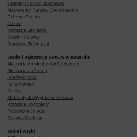
Futerały i Etui do Słuchawek
Metronomy, Tunery, Chordmastery
Ochrona Słuchu
Odzież
Pozostałe Zasilacze
Stojaki i Statywy
Środki do Pielęgnacji
Studio i Rejestracja D&#378;wi&#281;ku
Akcesoria do Monitorów Studyjnych
Akcesoria do Studia
Interfejsy MIDI
Karty Pamięci
Kasety
Materiały do Wygłuszania Studia
Pozostałe Kontrolery
Przedwzmacniacze
Zestawy Studyjne
Kable i Wtyki