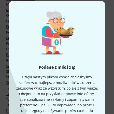
Misy Śpiewające Strojone
Monochordy
Oud
Pałki
Pozostałe Gongi
Pozostałe Instrumenty Perkusyjne Orkiestrowe
Pozostałe Wyposażenie Orkiestrowe
Psalterie
Psaltery
Rajao
Rebec
Saz
Podane z miłością!
Shruti Box, Surpeti
Sitary Indyjskie
Dzięki naszym plikom cookie chcielibyśmy
Struny do instrumentów medytacyjnych i terapeutycznych
zaoferować najlepsze możliwe doświadczenia
Talerze Chińskie
zakupowe wraz ze wszystkim, co się z tym wiąże.
Talerze Orkiestrowe
Obejmuje to na przykład odpowiednie oferty,
Tam Tamy
spersonalizowane reklamy i zapamiętywanie
Tres
preferencji. Jeśli Ci to odpowiada, po prostu
Ukulele Różne
udziel zgody na używanie plików cookie do