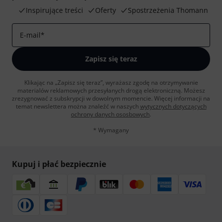
Inspirujące treści
Oferty
Spostrzeżenia Thomann
E-mail
*
Zapisz się teraz
Klikając na „Zapisz się teraz”, wyrażasz zgodę na otrzymywanie
materialów reklamowych przesyłanych drogą elektroniczną. Możesz
zrezygnować z subskrypcji w dowolnym momencie. Więcej informacji na
temat newslettera można znaleźć w naszych
wytycznych dotyczących
ochrony danych ososbowych
.
* Wymagany
Kupuj i płać bezpiecznie