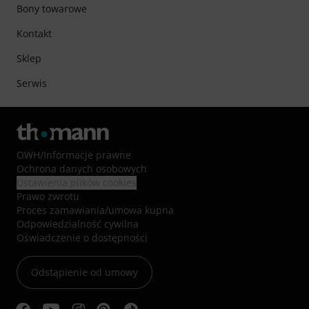
Bony towarowe
Kontakt
Sklep
Serwis
OWH
/
Informacje prawne
Ochrona danych osobowych
Ustawienia plików cookies
Prawo zwrotu
Proces zamawiania/umowa kupna
Odpowiedzialność cywilna
Oświadczenie o dostępności
Odstąpienie od umowy