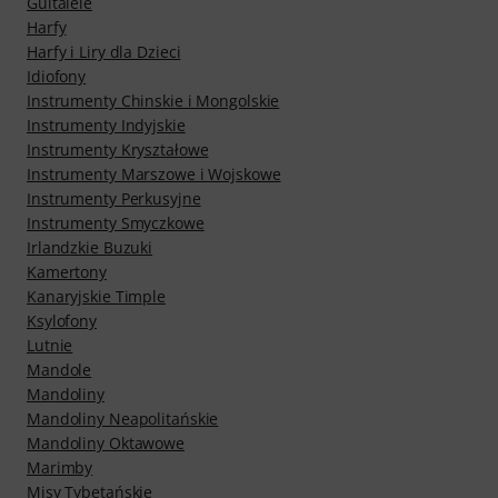
Guitalele
Harfy
Harfy i Liry dla Dzieci
Idiofony
Instrumenty Chinskie i Mongolskie
Instrumenty Indyjskie
Instrumenty Kryształowe
Instrumenty Marszowe i Wojskowe
Instrumenty Perkusyjne
Instrumenty Smyczkowe
Irlandzkie Buzuki
Kamertony
Kanaryjskie Timple
Ksylofony
Lutnie
Mandole
Mandoliny
Mandoliny Neapolitańskie
Mandoliny Oktawowe
Marimby
Misy Tybetańskie