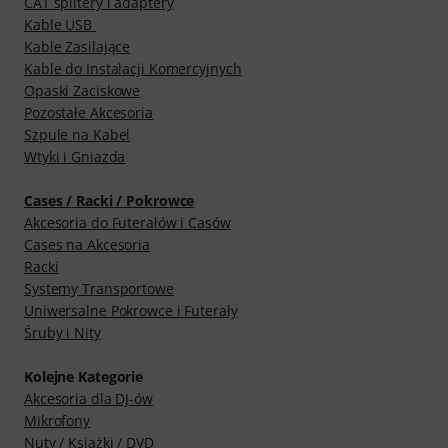
CAT splitery i adaptery
Kable USB
Kable Zasilające
Kable do Instalacji Komercyjnych
Opaski Zaciskowe
Pozostałe Akcesoria
Szpule na Kabel
Wtyki i Gniazda
Cases / Racki / Pokrowce
Akcesoria do Futerałów i Casów
Cases na Akcesoria
Racki
Systemy Transportowe
Uniwersalne Pokrowce i Futerały
Śruby i Nity
Kolejne Kategorie
Akcesoria dla DJ-ów
Mikrofony
Nuty / Książki / DVD