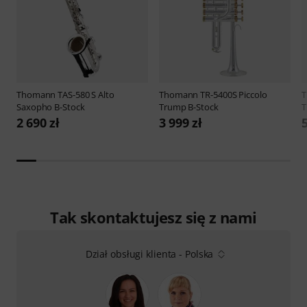
Thomann
TAS-580 S Alto
Thomann
TR-5400S Piccolo
Saxopho B-Stock
Trump B-Stock
T
2 690 zł
3 999 zł
5
Tak skontaktujesz się z nami
Dział obsługi klienta - Polska