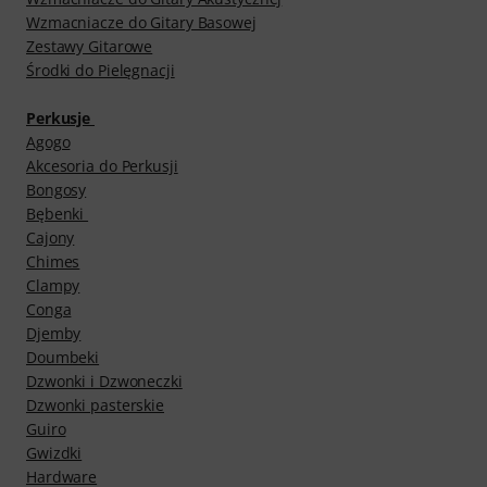
Wzmacniacze do Gitary Basowej
Zestawy Gitarowe
Środki do Pielęgnacji
Perkusje
Agogo
Akcesoria do Perkusji
Bongosy
Bębenki
Cajony
Chimes
Clampy
Conga
Djemby
Doumbeki
Dzwonki i Dzwoneczki
Dzwonki pasterskie
Guiro
Gwizdki
Hardware