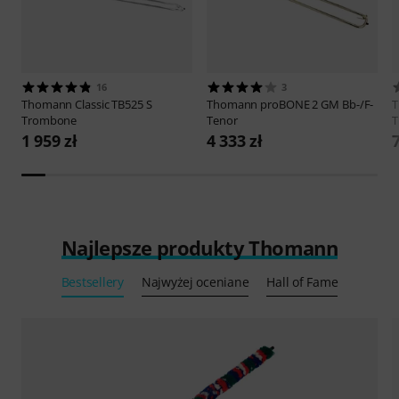
16
3
Thomann
Classic TB525 S
Thomann
proBONE 2 GM Bb-/F-
Trombone
Tenor
T
1 959 zł
4 333 zł
7
Najlepsze produkty Thomann
Bestsellery
Najwyżej oceniane
Hall of Fame