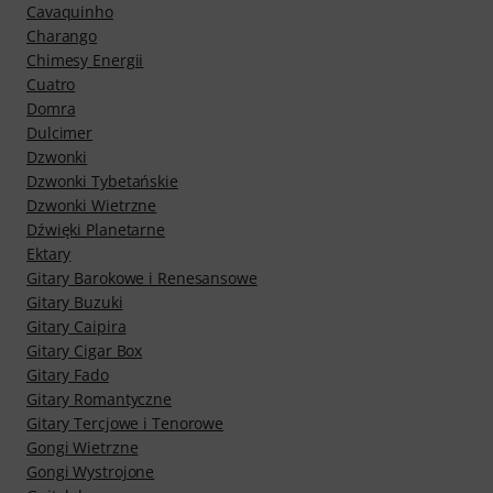
Cavaquinho
Charango
Chimesy Energii
Cuatro
Domra
Dulcimer
Dzwonki
Dzwonki Tybetańskie
Dzwonki Wietrzne
Dźwięki Planetarne
Ektary
Gitary Barokowe i Renesansowe
Gitary Buzuki
Gitary Caipira
Gitary Cigar Box
Gitary Fado
Gitary Romantyczne
Gitary Tercjowe i Tenorowe
Gongi Wietrzne
Gongi Wystrojone