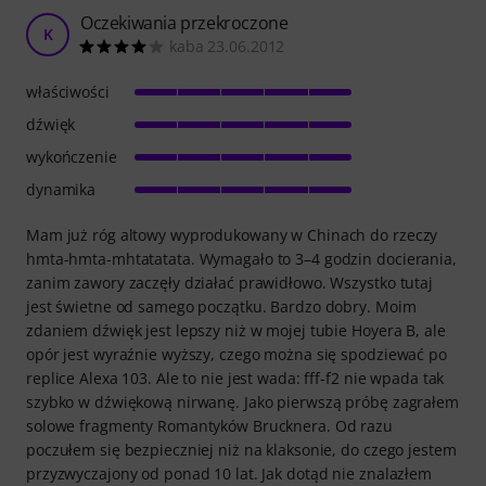
Oczekiwania przekroczone
K
kaba 23.06.2012
właściwości
dźwięk
wykończenie
dynamika
Mam już róg altowy wyprodukowany w Chinach do rzeczy
hmta-hmta-mhtatatata. Wymagało to 3–4 godzin docierania,
zanim zawory zaczęły działać prawidłowo. Wszystko tutaj
jest świetne od samego początku. Bardzo dobry. Moim
zdaniem dźwięk jest lepszy niż w mojej tubie Hoyera B, ale
opór jest wyraźnie wyższy, czego można się spodziewać po
replice Alexa 103. Ale to nie jest wada: fff-f2 nie wpada tak
szybko w dźwiękową nirwanę. Jako pierwszą próbę zagrałem
solowe fragmenty Romantyków Brucknera. Od razu
poczułem się bezpieczniej niż na klaksonie, do czego jestem
przyzwyczajony od ponad 10 lat. Jak dotąd nie znalazłem