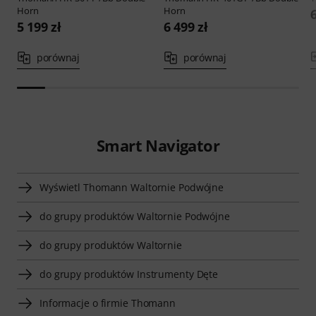
Horn
Horn
6
5 199 zł
6 499 zł
porównaj
porównaj
Smart Navigator
Wyświetl Thomann Waltornie Podwójne
do grupy produktów Waltornie Podwójne
do grupy produktów Waltornie
do grupy produktów Instrumenty Dęte
Informacje o firmie Thomann