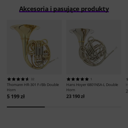
Akcesoria i pasujące produkty
32
1
Thomann
HR-301 F-/Bb Double
Hans Hoyer
6801NSA-L Double
H
Horn
Horn
2
5 199 zł
23 190 zł