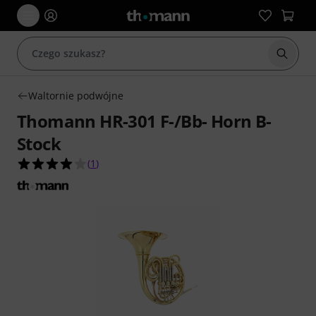
Rozpoc
Waltornie podwójne
Thomann HR-301 F-/Bb- Horn B-
Stock
4.0 na 5 gwiazdek z 1 ocen klientów
(
1
)