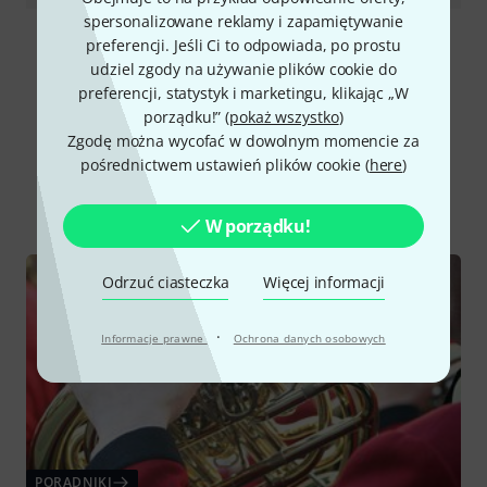
spersonalizowane reklamy i zapamiętywanie
preferencji. Jeśli Ci to odpowiada, po prostu
Wszystkie oceny
udziel zgody na używanie plików cookie do
preferencji, statystyk i marketingu, klikając „W
porządku!” (
pokaż wszystko
)
Zgodę można wycofać w dowolnym momencie za
Czy wiesz że?
pośrednictwem ustawień plików cookie (
here
)
Wszystko
Poradniki
W porządku!
Odrzuć ciasteczka
Więcej informacji
·
Informacje prawne
Ochrona danych osobowych
PORADNIKI