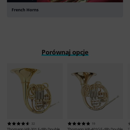
French Horns
Porównaj opcje
32
19
Thomann
HR-301 F-/Bb Double
Thomann
HR-401G F-/Bb Double