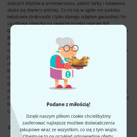
żadnych błędów w przetwarzaniu. Jakość farby i lutowania
okaże się dopiero później. Co mi się w ogóle nie podoba
(właściwie drobnostki i tylko dlatego odjęłam gwiazdkę): Po
co różowa zatyczka na zaworze przełączającym B/F
(pozostałe są czarne)? I dlaczego obecne logo Thomann jako
grawer producenta? Przepraszamy, ale ten ze zdjęcia na
stronie produktu jest o wiele ładniejszy. Gracze na rogu są
niezwykle konserwatywni. Nie bez powodu używamy linków
już od 200 lat. To straszna zmiana stylu, szczególnie jeśli
chodzi o kopiowanie ikony klaksonu. O walizce: Idealnie
byłoby, gdyby zmieścił się w niej także mój prosty stojak na
nuty K&M. Wystarczyłoby odrobinę więcej materiału z tyłu.
Dodatek: Przy odrobinie planowania stojak na nuty nadal
można zainstalować. Blisko, ale działa. Millenium GS-2005 E
nadaje się również jako stojak na tubę do 4-pierścieniowego
Podane z miłością!
folderu muzycznego z grzbietem o średnicy 4 cm. Wszystko
czego potrzebuję.
Dzięki naszym plikom cookie chcielibyśmy
zaoferować najlepsze możliwe doświadczenia
16
2
ZGŁOŚ NADUŻYCIE
zakupowe wraz ze wszystkim, co się z tym wiąże.
Obejmuje to na przykład odpowiednie oferty,