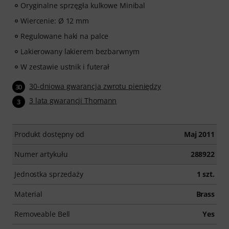
Oryginalne sprzęgła kulkowe Minibal
Wiercenie: Ø 12 mm
Regulowane haki na palce
Lakierowany lakierem bezbarwnym
W zestawie ustnik i futerał
30-dniowa gwarancja zwrotu pieniędzy
30
3 lata gwarancji Thomann
3
Produkt dostępny od
Maj 2011
Numer artykułu
288922
Jednostka sprzedaży
1 szt.
Material
Brass
Removeable Bell
Yes