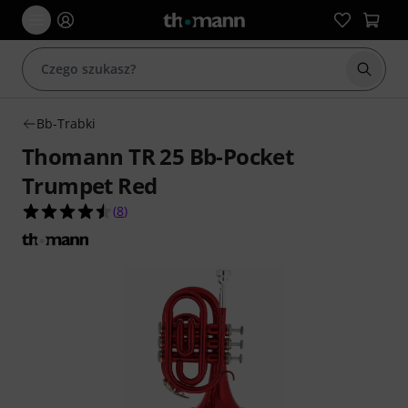
Rozpoc
Bb-Trabki
Thomann TR 25 Bb-Pocket
Trumpet Red
4.5 na 5 gwiazdek z 8 ocen klientów
(
8
)