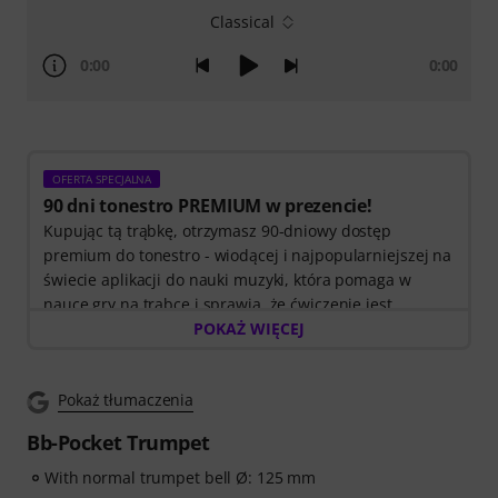
Classical
0:00
0:00
OFERTA SPECJALNA
90 dni tonestro PREMIUM w prezencie!
Kupując tą trąbkę, otrzymasz 90-dniowy dostęp
premium do tonestro - wiodącej i najpopularniejszej na
świecie aplikacji do nauki muzyki, która pomaga w
nauce gry na trąbce i sprawia, że ćwiczenie jest
przyjemnością.
POKAŻ WIĘCEJ
Odkryj świat muzyki dzięki
60 interaktywnym lekcjom
krok po kroku,
ponad
400 utworom z wysokiej
Pokaż tłumaczenia
jakości podkładami muzycznymi
i ponad
270
ukierunkowanym ćwiczeniom
.
Bb-Pocket Trumpet
With normal trumpet bell Ø: 125 mm
Interaktywna informacja zwrotna na żywo z tonestro