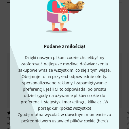
Porównaj opcje
Podane z miłością!
Dzięki naszym plikom cookie chcielibyśmy
zaoferować najlepsze możliwe doświadczenia
zakupowe wraz ze wszystkim, co się z tym wiąże.
Obejmuje to na przykład odpowiednie oferty,
spersonalizowane reklamy i zapamiętywanie
preferencji. Jeśli Ci to odpowiada, po prostu
udziel zgody na używanie plików cookie do
preferencji, statystyk i marketingu, klikając „W
porządku!” (
pokaż wszystko
)
48
2
Zgodę można wycofać w dowolnym momencie za
Thomastik
130 Dominant E
Thomastik
130 Dominant E
T
pośrednictwem ustawień plików cookie (
here
)
Violin 4/4 M
Violin 1/2
V