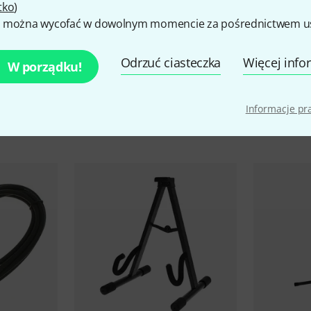
tko
)
 można wycofać w dowolnym momencie za pośrednictwem ust
Footswitch connection
Yes
Weight in kg
15,4 kg
Odrzuć ciasteczka
Więcej info
W porządku!
Informacje p
kcesoria i pasujące produk