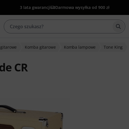
3 lata gwarancji
Darmowa wysyłka od 900 zł
Rozp
gitarowe
Komba gitarowe
Komba lampowe
Tone King
de CR