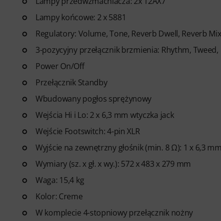
Lampy przedwzmacniacza: 2x 12AX7
Lampy końcowe: 2 x 5881
Regulatory: Volume, Tone, Reverb Dwell, Reverb Mix
3-pozycyjny przełącznik brzmienia: Rhythm, Tweed,
Power On/Off
Przełącznik Standby
Wbudowany pogłos sprężynowy
Wejścia Hi i Lo: 2 x 6,3 mm wtyczka jack
Wejście Footswitch: 4-pin XLR
Wyjście na zewnętrzny głośnik (min. 8 Ω): 1 x 6,3 m
Wymiary (sz. x gł. x wy.): 572 x 483 x 279 mm
Waga: 15,4 kg
Kolor: Creme
W komplecie 4-stopniowy przełącznik nożny