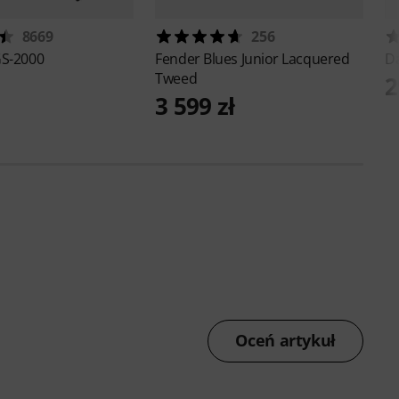
8669
256
S-2000
Fender
Blues Junior Lacquered
D
Tweed
2
3 599 zł
Oceń artykuł