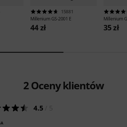
5
15881
Millenium
GS-2001 E
Millenium
G
44 zł
35 zł
2
Oceny klientów
4.5
/ 5
GA