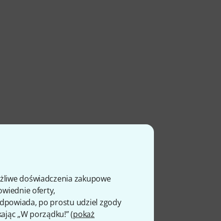
ożliwe doświadczenia zakupowe
owiednie oferty,
 odpowiada, po prostu udziel zgody
kając „W porządku!” (
pokaż