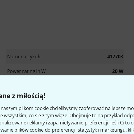
Numer artykułu
417703
Power rating in W
20 W
Power Amp Tubes
5881
ne z miłością!
Reverb
Yes
i naszym plikom cookie chcielibyśmy zaoferować najlepsze m
Recording Output
No
e wszystkim, co się z tym wiąże. Obejmuje to na przykład odp
nalizowane reklamy i zapamiętywanie preferencji. Jeśli Ci to
wanie plików cookie do preferencji, statystyk i marketingu, kli
Connection for External Speaker
No