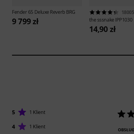
Fender
65 Deluxe Reverb BRG
1800
9 799 zł
the sssnake
IPP1030
14,90 zł
5
1 Klient
4
1 Klient
OBSŁU