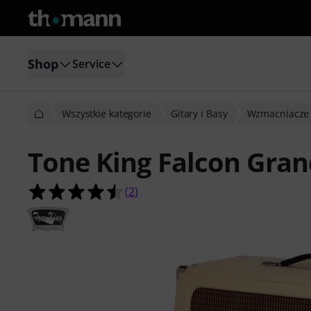
Shop
Service
Wszystkie kategorie
Gitary i Basy
Wzmacniacze 
Tone King Falcon Gran
4.5 na 5 gwiazdek z 2 ocen klientów
(
2
)