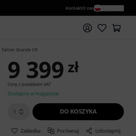
Kontakt
O nas
PL / ZŁ
ocznij wyszukiwanie od słowa kluczowego {searchTerm}
Falcon Grande CR
9 399
zł
Ceny z podatkiem VAT
Dostępny w magazynie
DO KOSZYKA
1
Zakładka
Porównaj
Udostępnij