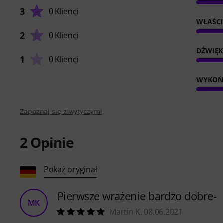
3
0 Klienci
WŁAŚC
2
0 Klienci
DŹWIĘK
1
0 Klienci
WYKOŃ
Zapoznaj się z wytyczymi
2
Opinie
Pokaż oryginał
Pierwsze wrażenie bardzo dobre-
MK
Martin K. 08.06.2021