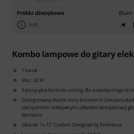
Próbki dźwiękowe
Blues
0:00
Kombo lampowe do gitary elek
1 kanał
Moc: 20 W
3-pozycyjna kontrola voicing dla autentycznego brzmi
Zintegrowany tłumik mocy Ironman II Compensated 
obciążeniem reaktywnym, układem kompensacji głoś
tłumienia
Głośnik: 1x 12" Custom Designed by Eminence