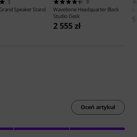
3
9
Grand Speaker Stand
Wavebone
Headquarter Black
L
Studio Desk
9
2 555 zł
Oceń artykuł