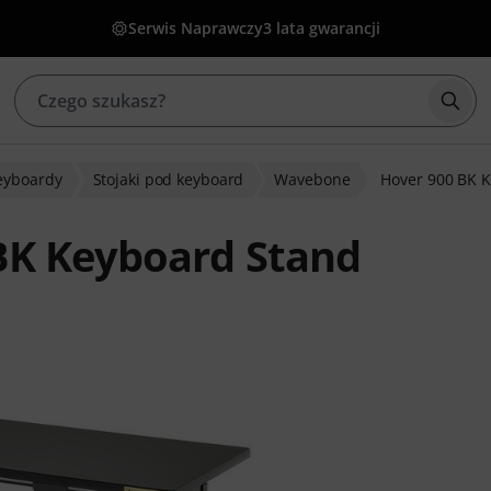
Serwis Naprawczy
3 lata gwarancji
Rozp
eyboardy
Stojaki pod keyboard
Wavebone
Hover 900 BK 
BK Keyboard Stand