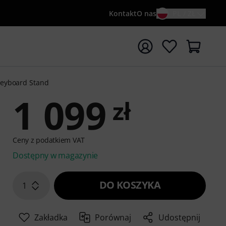
Kontakt
O nas
PL / ZŁ
ocznij wyszukiwanie od słowa kluczowego {searchTerm}
Keyboard Stand
1 099
zł
Ceny z podatkiem VAT
Dostępny w magazynie
DO KOSZYKA
1
Zakładka
Porównaj
Udostępnij