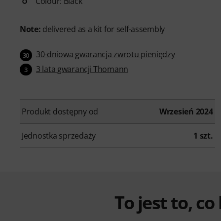
Colour: Black
Note:
delivered as a kit for self-assembly
30-dniowa gwarancja zwrotu pieniędzy
30
3 lata gwarancji Thomann
3
Produkt dostępny od
Wrzesień 2024
Jednostka sprzedaży
1 szt.
To jest to, co