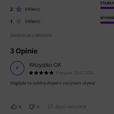
STABIL
2
0 Klienci
WYKOŃ
1
0 Klienci
Zapoznaj się z wytyczymi
3
Opinie
Wszystko OK
P
Praojciec 20.07.2026
Wygląda na solidny dopiero zaczynam używać
0
0
ZGŁOŚ NADUŻYCIE