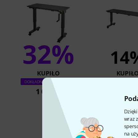
32%
14
KUPIŁO
KUPIŁ
Wavebone Hove
DOKŁADNIE TEN PRODUKT
Keyboard Sta
1 099 zł
Poda
1 190 z
Dzięk
wraz z
sperso
na uży