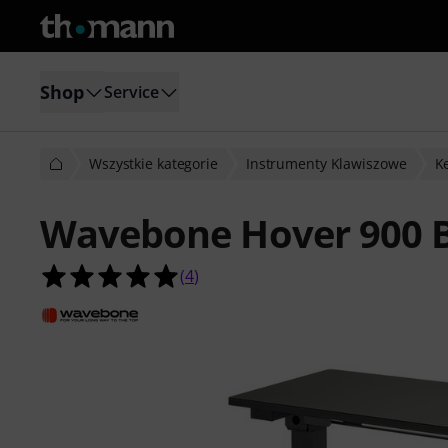
Shop
Service
Wszystkie kategorie
Instrumenty Klawiszowe
K
Wavebone Hover 900 
5.0 na 5 gwiazdek z 4 ocen klientów
(
4
)