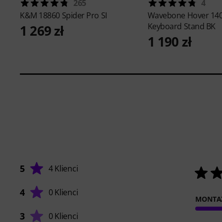
265
4
K&M
18860 Spider Pro SI
Wavebone
Hover 14
Keyboard Stand BK
1 269 zł
1 190 zł
5
4 Klienci
4
0 Klienci
MONTA
3
0 Klienci