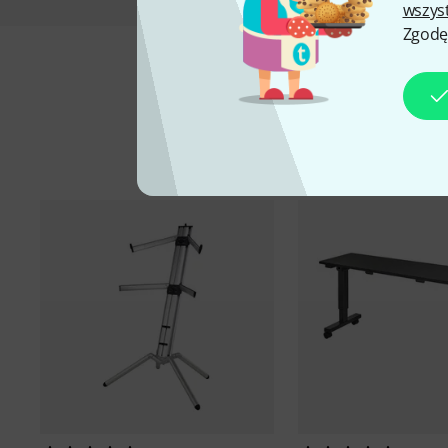
wszys
Zgodę
A