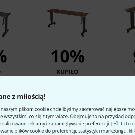
%
10%
O
KUPIŁO
r 1400
Wavebone Hover 1400 Wood
Wavebon
nd BK
Keyboard Stand
Key
ne z miłością!
ł
1 190 zł
i naszym plikom cookie chcielibyśmy zaoferować najlepsze m
e wszystkim, co się z tym wiąże. Obejmuje to na przykład odp
porównaj
nalizowane reklamy i zapamiętywanie preferencji. Jeśli Ci to
wanie plików cookie do preferencji, statystyk i marketingu, kli