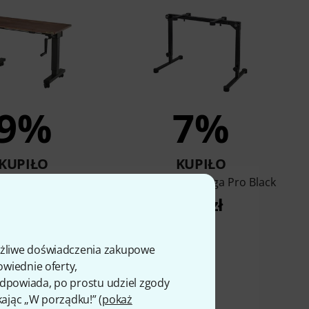
9%
7%
KUPIŁO
KUPIŁO
e Hover 900 Wood
K&M 18820 Omega Pro Black
board Stand
722 zł
1 099 zł
ożliwe doświadczenia zakupowe
owiednie oferty,
 odpowiada, po prostu udziel zgody
kając „W porządku!” (
pokaż