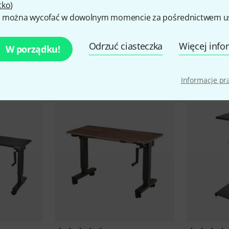
tko
)
 można wycofać w dowolnym momencie za pośrednictwem ust
Odrzuć ciasteczka
Więcej info
W porządku!
kcesoria i pasujące produk
Informacje p