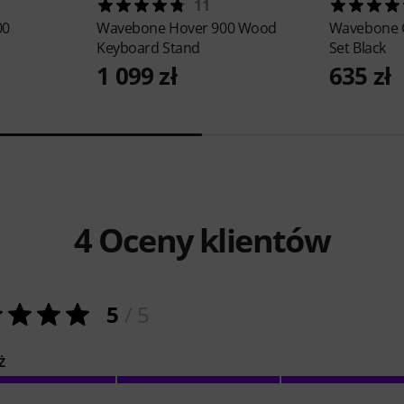
11
00
Wavebone
Hover 900 Wood
Wavebone
Keyboard Stand
Set Black
1 099 zł
635 zł
4
Oceny klientów
5
/ 5
Ż