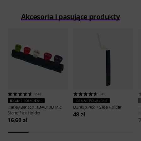
Akcesoria i pasujące produkty
1548
341
IDEALNE POŁĄCZENIE
IDEALNE POŁĄCZENIE
Harley Benton
HB-A010D Mic
Dunlop
Pick + Slide Holder
H
Stand Pick Holder
H
48 zł
16,60 zł
7