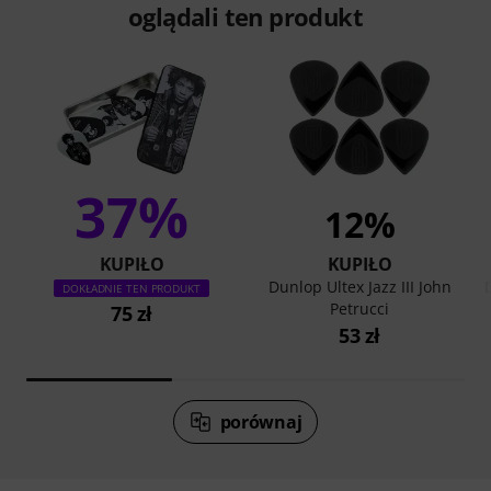
oglądali ten produkt
37%
12%
KUPIŁO
KUPIŁO
Dunlop Ultex Jazz III John
DOKŁADNIE TEN PRODUKT
Petrucci
75 zł
53 zł
porównaj