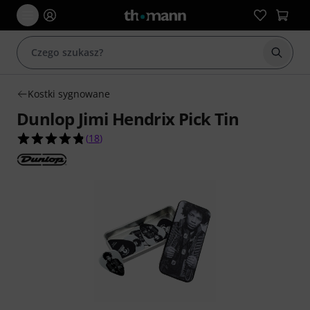
Rozpoc
Kostki sygnowane
Dunlop Jimi Hendrix Pick Tin
4.8 na 5 gwiazdek z 18 ocen klientów
(
18
)