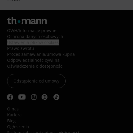
OWH
/
Informacje prawne
Ochrona danych osobowych
Ustawienia plików cookies
Prawo zwrotu
Proces zamawiania/umowa kupna
Odpowiedzialność cywilna
Oświadczenie o dostępności
Odstąpienie od umowy
O nas
Kariera
Blog
Ogłoszenia
System zgłaszania nieprawidłowości