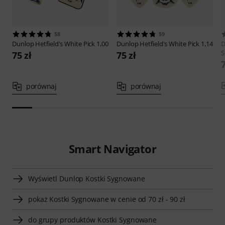
58
59
Dunlop
Hetfield's White Pick 1,00
Dunlop
Hetfield's White Pick 1,14
D
S
75 zł
75 zł
7
porównaj
porównaj
Smart Navigator
Wyświetl Dunlop Kostki Sygnowane
pokaż Kostki Sygnowane w cenie od 70 zł - 90 zł
do grupy produktów Kostki Sygnowane