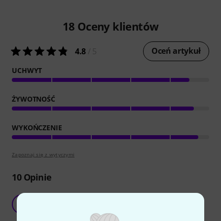
18
Oceny klientów
Oceń artykuł
4.8
/ 5
UCHWYT
ŻYWOTNOŚĆ
WYKOŃCZENIE
Zapoznaj się z wytyczymi
10
Opinie
Great gift
D
Dusz 03.03.2025