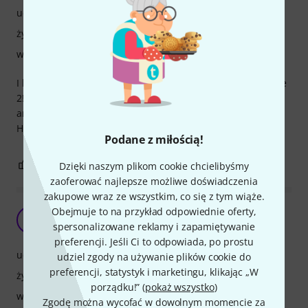
uchwyt
żywotność
wykończenie
I bought it for my friend, he was delighted (and he gave me
2!). Finish is really good on those, they look fantastic. They
are really hard, which I like. Box is neat and works great.
Highly recommend.
Podane z miłością!
0
0
Dzięki naszym plikom cookie chcielibyśmy
ZGŁOŚ NADUŻYCIE
zaoferować najlepsze możliwe doświadczenia
zakupowe wraz ze wszystkim, co się z tym wiąże.
Obejmuje to na przykład odpowiednie oferty,
MK
Michal Kowalczyk 23.05.2025
spersonalizowane reklamy i zapamiętywanie
preferencji. Jeśli Ci to odpowiada, po prostu
uchwyt
udziel zgody na używanie plików cookie do
preferencji, statystyk i marketingu, klikając „W
żywotność
porządku!” (
pokaż wszystko
)
wykończenie
Zgodę można wycofać w dowolnym momencie za