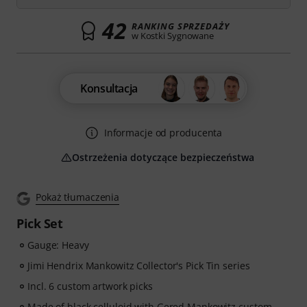
42
RANKING SPRZEDAŻY
w Kostki Sygnowane
Konsultacja
Informacje od producenta
Ostrzeżenia dotyczące bezpieczeństwa
Pokaż tłumaczenia
Pick Set
Gauge: Heavy
Jimi Hendrix Mankowitz Collector's Pick Tin series
Incl. 6 custom artwork picks
Made of black celluloid with Gered Mankowitz custom