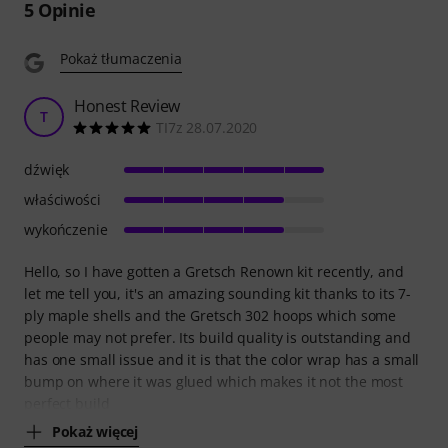
5
Opinie
Pokaż tłumaczenia
Honest Review
T
TI7z 28.07.2020
dźwięk
właściwości
wykończenie
Hello, so I have gotten a Gretsch Renown kit recently, and
let me tell you, it's an amazing sounding kit thanks to its 7-
ply maple shells and the Gretsch 302 hoops which some
people may not prefer. Its build quality is outstanding and
has one small issue and it is that the color wrap has a small
bump on where it was glued which makes it not the most
perfect build
Pokaż więcej