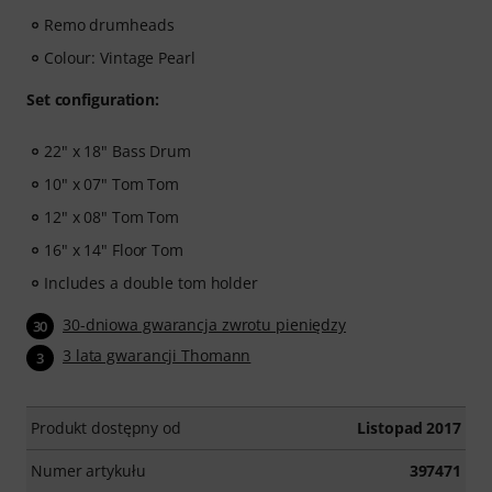
Remo drumheads
Colour: Vintage Pearl
Set configuration:
22" x 18" Bass Drum
10" x 07" Tom Tom
12" x 08" Tom Tom
16" x 14" Floor Tom
Includes a double tom holder
30-dniowa gwarancja zwrotu pieniędzy
30
3 lata gwarancji Thomann
3
Produkt dostępny od
Listopad 2017
Numer artykułu
397471