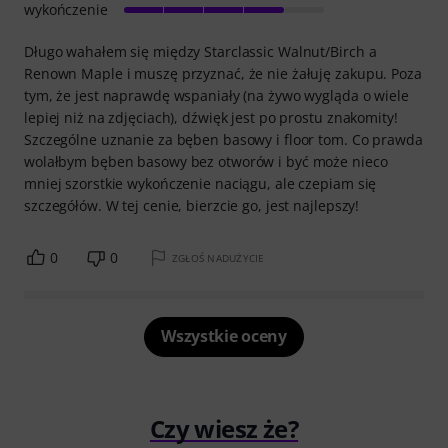
wykończenie
Długo wahałem się między Starclassic Walnut/Birch a
Renown Maple i muszę przyznać, że nie żałuję zakupu. Poza
tym, że jest naprawdę wspaniały (na żywo wygląda o wiele
lepiej niż na zdjęciach), dźwięk jest po prostu znakomity!
Szczególne uznanie za bęben basowy i floor tom. Co prawda
wolałbym bęben basowy bez otworów i być może nieco
mniej szorstkie wykończenie naciągu, ale czepiam się
szczegółów. W tej cenie, bierzcie go, jest najlepszy!
0
0
ZGŁOŚ NADUŻYCIE
Wszystkie oceny
Czy wiesz że?