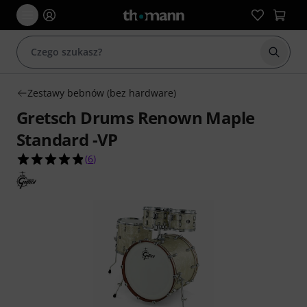
Rozpoc
Zestawy bebnów (bez hardware)
Gretsch Drums Renown Maple
Standard -VP
4.8 na 5 gwiazdek z 6 ocen klientów
(
6
)