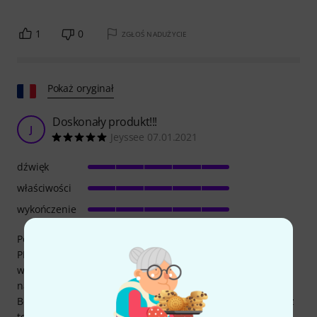
1
0
ZGŁOŚ NADUŻYCIE
Pokaż oryginał
Doskonały produkt!!!
J
Jeyssee 07.01.2021
dźwięk
właściwości
wykończenie
Po 40 latach doświadczenia i sesjach z instrumentami
PEARL, MAPEX, TAMA, YAMAHA, SONOR, DRUM WORK i
wieloma innymi, Renown sprawdza się doskonale zarówno
na bębnach Jazzette, jak i standardowych 22-calowych.
Bęben basowy brzmi idealnie. Jestem w pełni zadowolony z
tego wyboru, nie wspominając o doskonałej jakości