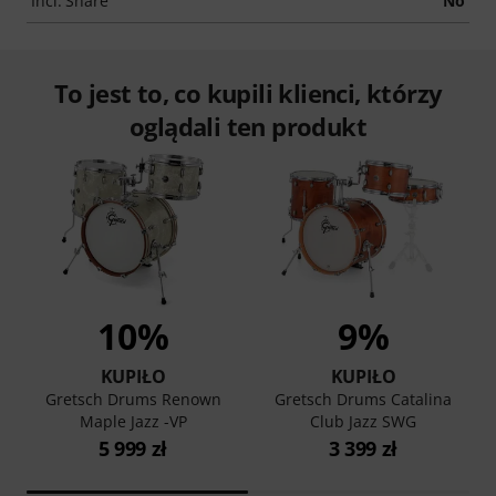
Incl. Snare
No
To jest to, co kupili klienci, którzy
oglądali ten produkt
10%
9%
KUPIŁO
KUPIŁO
Gretsch Drums Renown
Gretsch Drums Catalina
Maple Jazz -VP
Club Jazz SWG
5 999 zł
3 399 zł