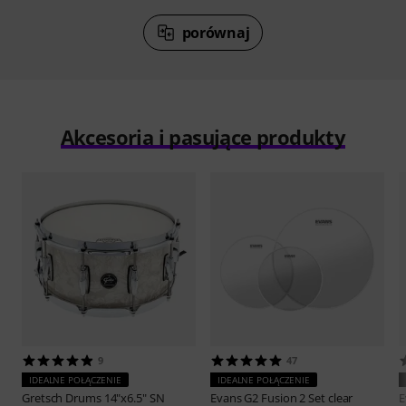
porównaj
Akcesoria i pasujące produkty
9
47
IDEALNE POŁĄCZENIE
IDEALNE POŁĄCZENIE
Gretsch Drums
14"x6.5" SN
Evans
G2 Fusion 2 Set clear
E