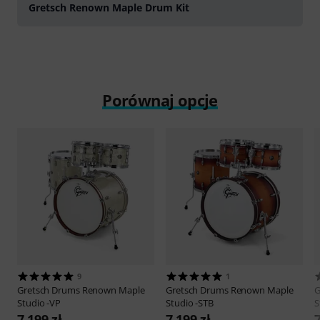
Gretsch Renown Maple Drum Kit
Porównaj opcje
9
1
Gretsch Drums
Renown Maple
Gretsch Drums
Renown Maple
G
Studio -VP
Studio -STB
S
7 199 zł
7 199 zł
7