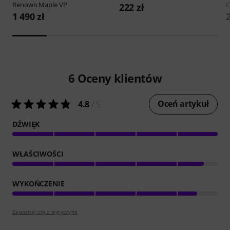
Renown Maple VP
C
222 zł
1 490 zł
6
Oceny klientów
Oceń artykuł
4.8
/ 5
DŹWIĘK
WŁAŚCIWOŚCI
WYKOŃCZENIE
Zapoznaj się z wytyczymi