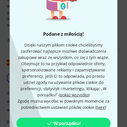
wykończenia zewnętrznego w świetle reflektorów i bardzo
profesjonalnym chromowaniu! Strojenie jest precyzyjne, a
jednocześnie nieskomplikowane. Nie widzę w nim żadnych
wad, w przeciwieństwie do innych.
Podane z miłością!
0
0
ZGŁOŚ NADUŻYCIE
Dzięki naszym plikom cookie chcielibyśmy
zaoferować najlepsze możliwe doświadczenia
zakupowe wraz ze wszystkim, co się z tym wiąże.
Pokaż oryginał
Obejmuje to na przykład odpowiednie oferty,
spersonalizowane reklamy i zapamiętywanie
Doskonała decyzja
preferencji. Jeśli Ci to odpowiada, po prostu
F
finalgretsch 16.10.2023
udziel zgody na używanie plików cookie do
preferencji, statystyk i marketingu, klikając „W
dźwięk
porządku!” (
pokaż wszystko
)
Zgodę można wycofać w dowolnym momencie za
właściwości
pośrednictwem ustawień plików cookie (
here
)
wykończenie
Doskonały stosunek jakości do ceny. Bęben basowy ma
W porządku!