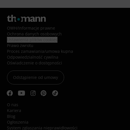
OWH
/
Informacje prawne
Ochrona danych osobowych
Ustawienia plików cookies
Prawo zwrotu
Proces zamawiania/umowa kupna
Odpowiedzialność cywilna
Oświadczenie o dostępności
Odstąpienie od umowy
O nas
Kariera
Blog
Ogłoszenia
System zgłaszania nieprawidłowości