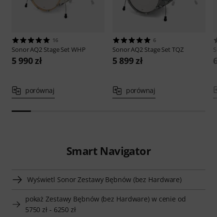
16
6
Sonor
AQ2 Stage Set WHP
Sonor
AQ2 Stage Set TQZ
S
5 990 zł
5 899 zł
6
porównaj
porównaj
Smart Navigator
Wyświetl Sonor Zestawy Bębnów (bez Hardware)
pokaż Zestawy Bębnów (bez Hardware) w cenie od
5750 zł - 6250 zł