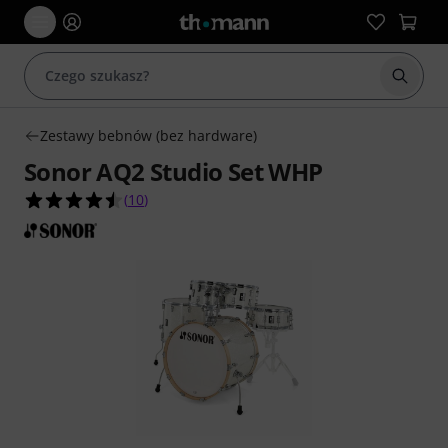
Rozpoc
Zestawy bebnów (bez hardware)
Sonor AQ2 Studio Set WHP
4.5 na 5 gwiazdek z 10 ocen klientów
(
10
)