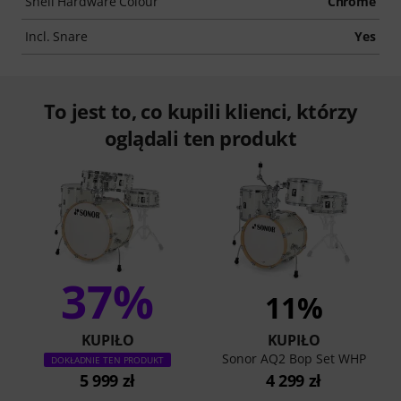
Shell Hardware Colour
Chrome
Incl. Snare
Yes
To jest to, co kupili klienci, którzy
oglądali ten produkt
37%
11%
KUPIŁO
KUPIŁO
Sonor AQ2 Bop Set WHP
DOKŁADNIE TEN PRODUKT
5 999 zł
4 299 zł