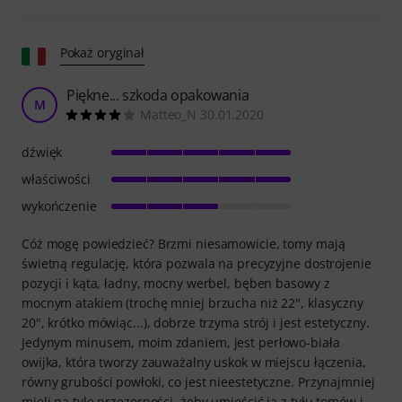
Pokaż oryginał
Piękne... szkoda opakowania
M
Matteo_N 30.01.2020
dźwięk
właściwości
wykończenie
Cóż mogę powiedzieć? Brzmi niesamowicie, tomy mają
świetną regulację, która pozwala na precyzyjne dostrojenie
pozycji i kąta, ładny, mocny werbel, bęben basowy z
mocnym atakiem (trochę mniej brzucha niż 22", klasyczny
20", krótko mówiąc...), dobrze trzyma strój i jest estetyczny.
Jedynym minusem, moim zdaniem, jest perłowo-biała
owijka, która tworzy zauważalny uskok w miejscu łączenia,
równy grubości powłoki, co jest nieestetyczne. Przynajmniej
mieli na tyle przezorności, żeby umieścić ją z tyłu tomów i