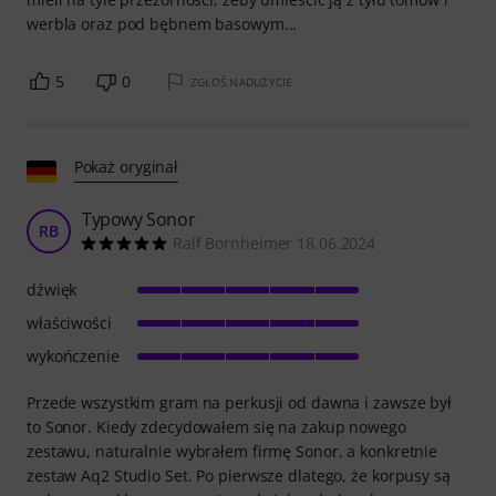
werbla oraz pod bębnem basowym...
5
0
ZGŁOŚ NADUŻYCIE
Pokaż oryginał
Typowy Sonor
RB
Ralf Bornheimer 18.06.2024
dźwięk
właściwości
wykończenie
Przede wszystkim gram na perkusji od dawna i zawsze był
to Sonor. Kiedy zdecydowałem się na zakup nowego
zestawu, naturalnie wybrałem firmę Sonor, a konkretnie
zestaw Aq2 Studio Set. Po pierwsze dlatego, że korpusy są