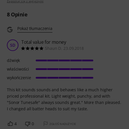
Zapoznaj się z wytyczymi
8
Opinie
Pokaż tłumaczenia
Total value for money
SD
Shaun D. 23.09.2018
dźwięk
właściwości
wykończenie
This kit sounds sounds and behaves like a much higher
priced professional kit. Light weight, punchy, and with
"Sonor Tunesafe" always sounds great." More than pleased.
I changed all batter heads to suit my taste.
4
0
ZGŁOŚ NADUŻYCIE