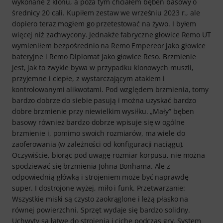
wykonane z klonu, a poza tym chciałem bęben basowy o
średnicy 20 cali. Kupiłem zestaw we wrześniu 2023 r., ale
dopiero teraz mogłem go przetestować na żywo. I byłem
więcej niż zachwycony. Jednakże fabryczne głowice Remo UT
wymieniłem bezpośrednio na Remo Empereor jako głowice
bateryjne i Remo Diplomat jako głowice Reso. Brzmienie
jest, jak to zwykle bywa w przypadku klonowych muszli,
przyjemne i ciepłe, z wystarczającym atakiem i
kontrolowanymi alikwotami. Pod względem brzmienia, tomy
bardzo dobrze do siebie pasują i można uzyskać bardzo
dobre brzmienie przy niewielkim wysiłku. „Mały” bęben
basowy również bardzo dobrze wpisuje się w ogólne
brzmienie i, pomimo swoich rozmiarów, ma wiele do
zaoferowania (w zależności od konfiguracji naciągu).
Oczywiście, biorąc pod uwagę rozmiar korpusu, nie można
spodziewać się brzmienia Johna Bonhama. Ale z
odpowiednią główką i strojeniem może być naprawdę
super. I dostrojone wyżej, miło i funk. Przetwarzanie:
Wszystkie miski są czysto zaokrąglone i leżą płasko na
równej powierzchni. Sprzęt wydaje się bardzo solidny.
Uchwyty są łatwe do strojenia i ciche podczas gry. System