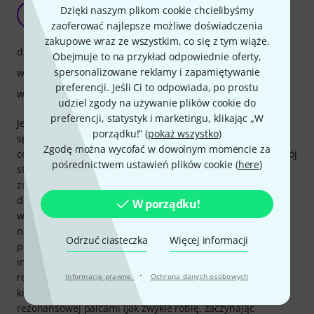
Jestem zadowolony
Dzięki naszym plikom cookie chcielibyśmy
F
Franco_Begbie 12.06.2020
zaoferować najlepsze możliwe doświadczenia
zakupowe wraz ze wszystkim, co się z tym wiąże.
dźwięk
Obejmuje to na przykład odpowiednie oferty,
spersonalizowane reklamy i zapamiętywanie
właściwości
preferencji. Jeśli Ci to odpowiada, po prostu
wykończenie
udziel zgody na używanie plików cookie do
preferencji, statystyk i marketingu, klikając „W
Jestem zadowolony z zestawu. Brzmi dokładnie tak, jak się
porządku!” (
pokaż wszystko
)
spodziewałem. Tomy i bęben basowy są stosunkowo małe,
Zgodę można wycofać w dowolnym momencie za
co nadaje mu popowy charakter. Wymieniłem werbel na mój
pośrednictwem ustawień plików cookie (
here
)
stary. Nie jest tak dobrze wykonany i myślę, że często się
zdarza, że werbel w takim zestawie nie jest szczególnie
dobry. Plastikowe podkładki pod prętami naciągu również
W porządku!
wydają się trochę tandetne. Największą wadą są pręty
naciągu i lugi bębna basowego. Czytałem w recenzjach, że
Odrzuć ciasteczka
Więcej informacji
pręty naciągu membrany uderzeniowej są umieszczone w
innej odległości od krawędzi łożyska niż membrany
·
rezonansowej. To samo w sobie nie stanowi problemu, ale
Informacje prawne
Ochrona danych osobowych
kiedy próbujesz dokręcić pręty naciągu membrany
rezonansowej palcami (jak zwykle robię, zaczynając