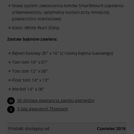
Nowy system zawieszenia tomów SmartMount zapewnia
zrównoważony, optymalny sustain przy mniejszej
powierzchni montażowej
Kolor: White Pearl (folia)
Zestaw bębnów zawiera:
Bęben basowy 20" x 16" (z rozetą bębna basowego)
Tom tom 10" x 07"
Tom tom 12" x 08"
Floor tom 14" x 13"
Werbel 14" x 06"
30-dniowa gwarancja zwrotu pieniędzy
30
3 lata gwarancji Thomann
3
Produkt dostępny od
Czerwiec 2018