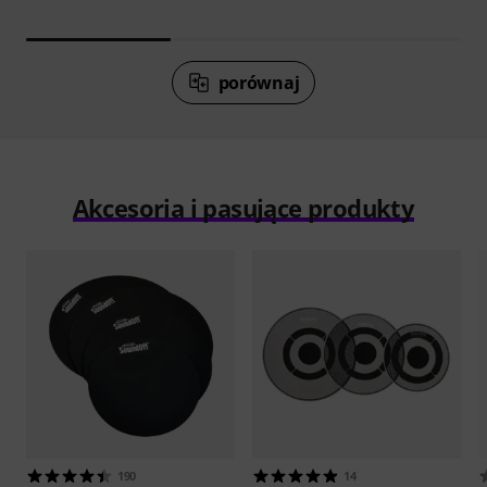
porównaj
Akcesoria i pasujące produkty
190
14