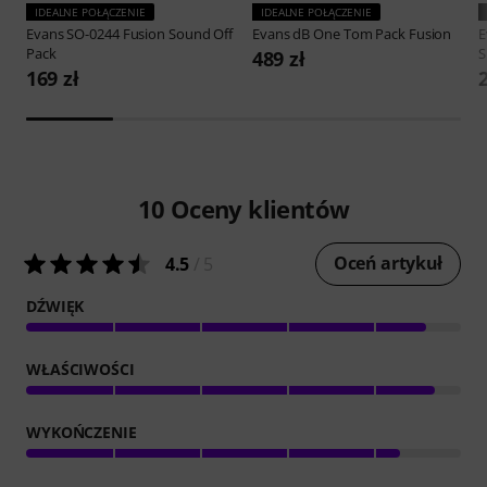
IDEALNE POŁĄCZENIE
IDEALNE POŁĄCZENIE
Evans
SO-0244 Fusion Sound Off
Evans
dB One Tom Pack Fusion
E
Pack
S
489 zł
169 zł
10
Oceny klientów
Oceń artykuł
4.5
/ 5
DŹWIĘK
WŁAŚCIWOŚCI
WYKOŃCZENIE