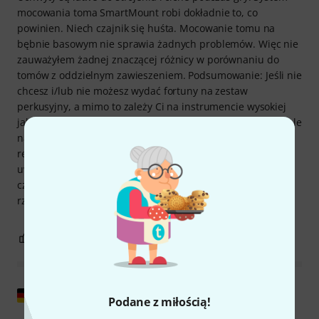
mocowania toma SmartMount robi dokładnie to, co
powinien. Niech czajnik się huśta. Mocowanie tomu na
bębnie basowym nie sprawia żadnych problemów. Więc nie
zauważyłem żadnej znaczącej różnicy w porównaniu do
tomów z oddzielnym zawieszeniem. Podsumowanie: Jeśli nie
chcesz i/lub nie możesz wydać fortuny na zestaw
perkusyjny, a mimo to zależy Ci na instrumencie wysokiej
jakości, ten zestaw będzie dla Ciebie idealnym wyborem. Ale
na pewno wymieniłbym fabryczne poszycia. Wyraźna
rekomendacja zakupu. Kolejna, moim zdaniem, ważna
uwaga: program AQ2 oferuje inne rozmiary bębnów, dzięki
czemu możesz łatwo rozbudować swój zestaw. najlepsza
rzecz
5
0
ZGŁOŚ NADUŻYCIE
Pokaż oryginał
Podane z miłością!