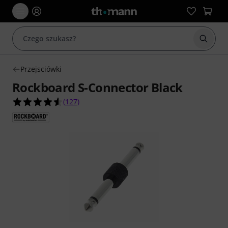
Rozpoc
Przejsciówki
Rockboard S-Connector Black
4.6 na 5 gwiazdek z 127 ocen klientów
(
127
)