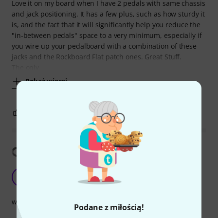
Love it on my board when I have 2 pedals with same chassis
and jack positioning. It has a few plus, such as how sturdy it
is, and the fact that it will significantly help you reduce the
"in-between pedals" space to a very minimum, especially if
you wire up your pedalboard with a combination of these
jacks and the Rockboard Flat patch ones. Great Stuff.
The only
Pokaż więcej
0
0
ZGŁOŚ NADUŻYCIE
Pokaż tłumaczenia
VL
Veil Leaves 26.03.2026
wykończenie
Podane z miłością!