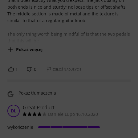
that it does exactly what you'd expect. The jack quality on
both ends is nice and sturdy; no loose tips or offset shafts.
The middle section is made of metal and the texture is
similar to that of a regular guitar knob.
The only thing worth being mindful of is that the two pedals
that this will be
Pokaż więcej
1
0
ZGŁOŚ NADUŻYCIE
Pokaż tłumaczenia
Great Product
DL
Daniele Lupo 16.10.2020
wykończenie