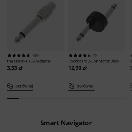
4856
70
the sssnake
1820 Adapter
Rockboard
Z-Connector Black
t
3,33 zł
12,90 zł
3
porównaj
porównaj
Smart Navigator