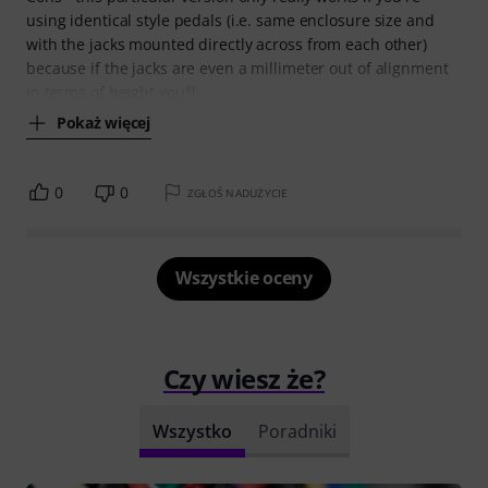
using identical style pedals (i.e. same enclosure size and
with the jacks mounted directly across from each other)
because if the jacks are even a millimeter out of alignment
in terms of height you'll
Pokaż więcej
0
0
ZGŁOŚ NADUŻYCIE
Wszystkie oceny
Czy wiesz że?
Wszystko
Poradniki