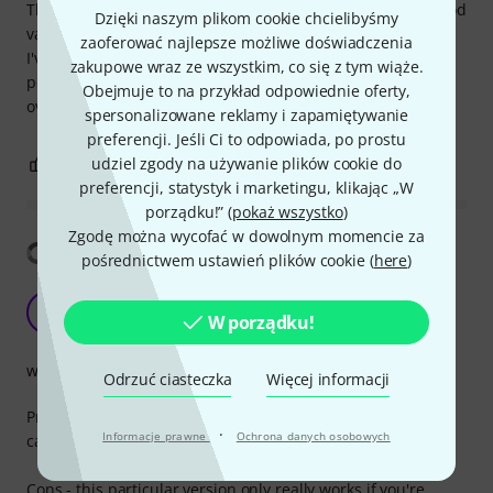
The Rockboard S-Connector works really well and gives good
Dzięki naszym plikom cookie chcielibyśmy
value for what you pay. It doesn't give any noise as far as
zaoferować najlepsze możliwe doświadczenia
I've noticed. A good thing to keep in mind is to connect it to
zakupowe wraz ze wszystkim, co się z tym wiąże.
pedals of the same height, otherwise they will lean a little.
Obejmuje to na przykład odpowiednie oferty,
overall a good, cheap connector
spersonalizowane reklamy i zapamiętywanie
preferencji. Jeśli Ci to odpowiada, po prostu
0
udziel zgody na używanie plików cookie do
0
ZGŁOŚ NADUŻYCIE
preferencji, statystyk i marketingu, klikając „W
porządku!” (
pokaż wszystko
)
Zgodę można wycofać w dowolnym momencie za
Pokaż tłumaczenia
pośrednictwem ustawień plików cookie (
here
)
Excellent quality, may be useful
M
W porządku!
Michael9841 22.03.2020
wykończenie
Odrzuć ciasteczka
Więcej informacji
Pros - this is ruggedly built, low resistance & low
·
Informacje prawne
Ochrona danych osobowych
capacitance (I've tested it with a meter).
Cons - this particular version only really works if you're