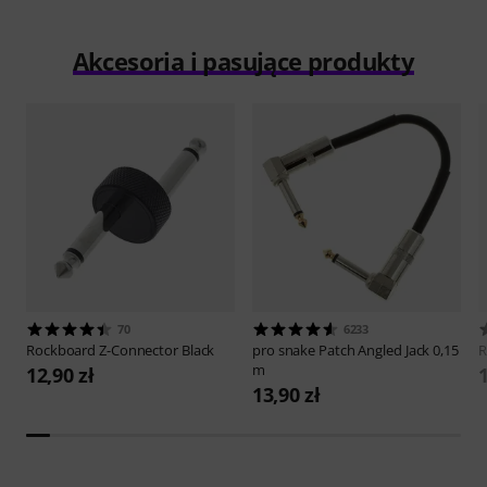
Akcesoria i pasujące produkty
70
6233
Rockboard
Z-Connector Black
pro snake
Patch Angled Jack 0,15
R
m
12,90 zł
1
13,90 zł