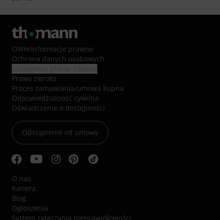
OWH
/
Informacje prawne
Ochrona danych osobowych
Ustawienia plików cookies
Prawo zwrotu
Proces zamawiania/umowa kupna
Odpowiedzialność cywilna
Oświadczenie o dostępności
Odstąpienie od umowy
O nas
Kariera
Blog
Ogłoszenia
System zgłaszania nieprawidłowości