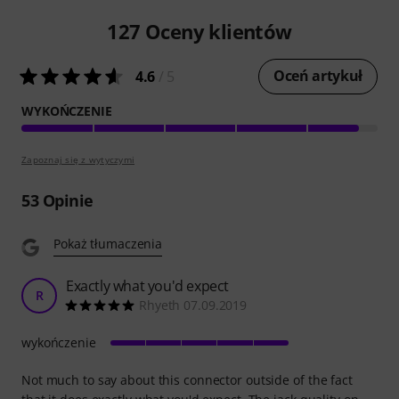
127
Oceny klientów
Oceń artykuł
4.6
/ 5
WYKOŃCZENIE
Zapoznaj się z wytyczymi
53
Opinie
Pokaż tłumaczenia
Exactly what you'd expect
R
Rhyeth 07.09.2019
wykończenie
Not much to say about this connector outside of the fact