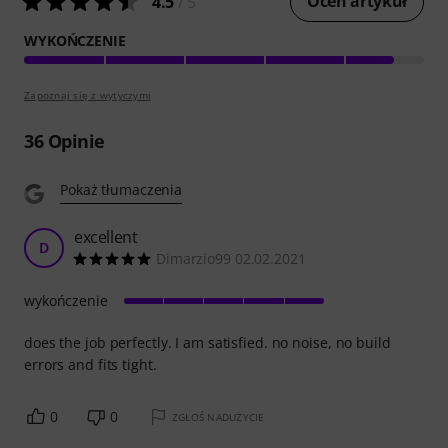
Oceń artykuł
4.5
/ 5
WYKOŃCZENIE
Zapoznaj się z wytyczymi
36
Opinie
Pokaż tłumaczenia
excellent
D
Dimarzio99 02.02.2021
wykończenie
does the job perfectly. I am satisfied. no noise, no build
errors and fits tight.
0
0
ZGŁOŚ NADUŻYCIE