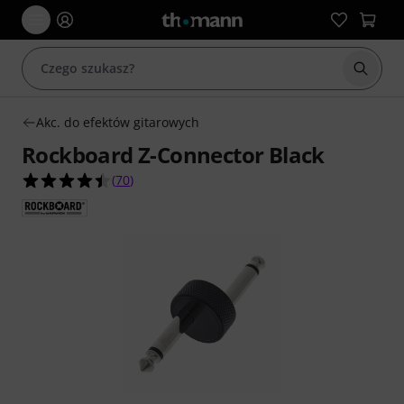
Rozpoc
Akc. do efektów gitarowych
Rockboard Z-Connector Black
4.5 na 5 gwiazdek z 70 ocen klientów
(
70
)