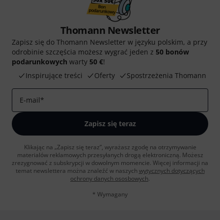
Thomann Newsletter
Zapisz się do Thomann Newsletter w języku polskim, a przy
odrobinie szczęścia możesz wygrać jeden z
50 bonów
podarunkowych
warty
50 €
!
Inspirujące treści
Oferty
Spostrzeżenia Thomann
E-mail
*
Zapisz się teraz
Klikając na „Zapisz się teraz”, wyrażasz zgodę na otrzymywanie
materialów reklamowych przesyłanych drogą elektroniczną. Możesz
zrezygnować z subskrypcji w dowolnym momencie. Więcej informacji na
temat newslettera można znaleźć w naszych
wytycznych dotyczących
ochrony danych ososbowych
.
* Wymagany