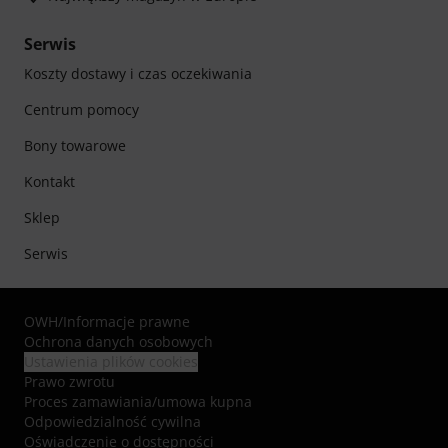
Serwis
Koszty dostawy i czas oczekiwania
Centrum pomocy
Bony towarowe
Kontakt
Sklep
Serwis
OWH
/
Informacje prawne
Ochrona danych osobowych
Ustawienia plików cookies
Prawo zwrotu
Proces zamawiania/umowa kupna
Odpowiedzialność cywilna
Oświadczenie o dostępności