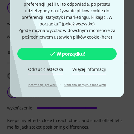
jack plug
preferencji. Jeśli Ci to odpowiada, po prostu
KR
udziel zgody na używanie plików cookie do
Kim Renk 14.08.2021
preferencji, statystyk i marketingu, klikając „W
wykończenie
porządku!” (
pokaż wszystko
)
Zgodę można wycofać w dowolnym momencie za
A handy link looks good so far so good.
pośrednictwem ustawień plików cookie (
here
)
0
0
ZGŁOŚ NADUŻYCIE
W porządku!
Odrzuć ciasteczka
Więcej informacji
Pokaż tłumaczenia
·
Informacje prawne
Ochrona danych osobowych
Keeps my effects close to each other
E
ebatiano 25.04.2018
wykończenie
Keeps my effects close to each other, and small offset let's
me fix jack socket positioning differences.