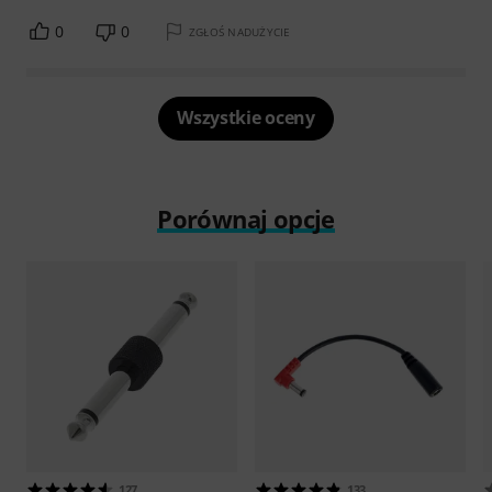
0
0
ZGŁOŚ NADUŻYCIE
Wszystkie oceny
Porównaj opcje
127
133