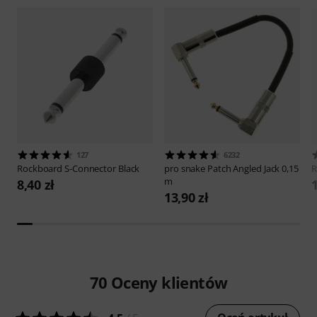
127
6232
Rockboard
S-Connector Black
pro snake
Patch Angled Jack 0,15
R
m
8,40 zł
1
13,90 zł
70
Oceny klientów