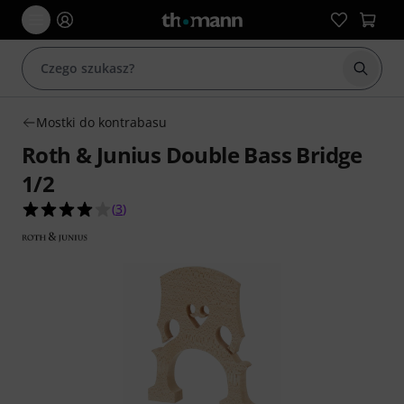
Rozpoc
Mostki do kontrabasu
Roth & Junius Double Bass Bridge
1/2
4.0 na 5 gwiazdek z 3 ocen klientów
(
3
)