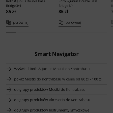
Roth & Junius
Double Bass
Roth & Junius
Double Bass
R
Bridge 3/4
Bridge 1/4
B
85 zł
85 zł
7
porównaj
porównaj
Smart Navigator
Wyświetl Roth & Junius Mostki do Kontrabasu
pokaż Mostki do Kontrabasu w cenie od 80 zł - 100 zł
do grupy produktów Mostki do Kontrabasu
do grupy produktów Akcesoria do Kontrabasu
do grupy produktów Instrumenty Smyczkowe