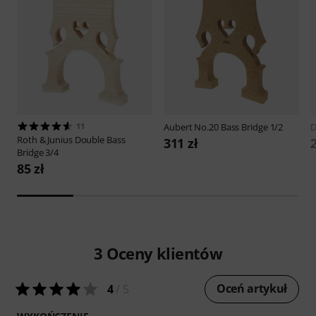
11
Aubert
No.20 Bass Bridge 1/2
D
Roth & Junius
Double Bass
311 zł
Bridge 3/4
85 zł
3
Oceny klientów
Oceń artykuł
4
/ 5