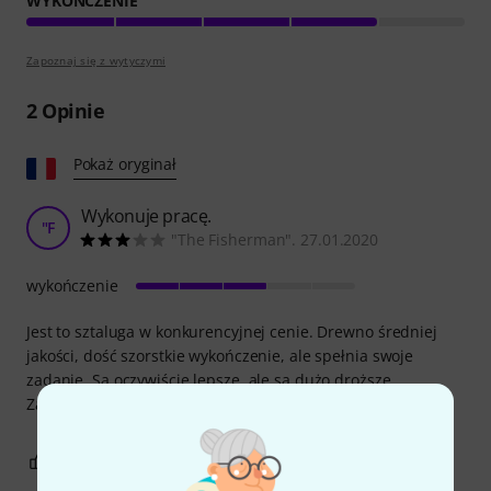
WYKOŃCZENIE
Zapoznaj się z wytyczymi
2
Opinie
Pokaż oryginał
Wykonuje pracę.
"F
"The Fisherman". 27.01.2020
wykończenie
Jest to sztaluga w konkurencyjnej cenie. Drewno średniej
jakości, dość szorstkie wykończenie, ale spełnia swoje
zadanie. Są oczywiście lepsze, ale są dużo droższe.
Zarezerwowane dla instrumentów podstawowych.
0
0
ZGŁOŚ NADUŻYCIE