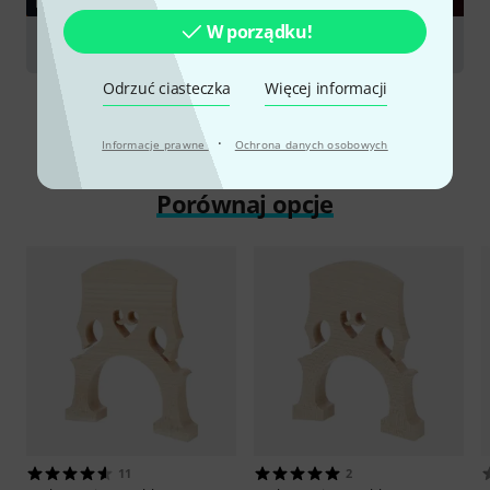
PORADNIKI
W porządku!
Double Basses
Odrzuć ciasteczka
Więcej informacji
·
Informacje prawne
Ochrona danych osobowych
Porównaj opcje
11
2