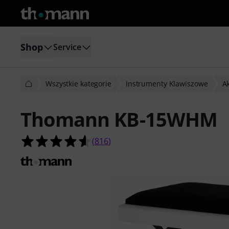
Shop
Service
Wszystkie kategorie
Instrumenty Klawiszowe
Ak
Thomann KB-15WHM
4.6 na 5 gwiazdek z 816 ocen klient
(
816
)