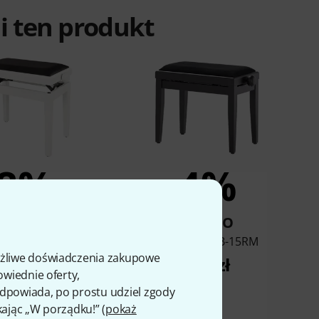
ali ten produkt
8%
4%
KUPIŁO
KUPIŁO
ann KB-47WHM
Thomann KB-15RM
ożliwe doświadczenia zakupowe
388 zł
285 zł
owiednie oferty,
 odpowiada, po prostu udziel zgody
kając „W porządku!” (
pokaż