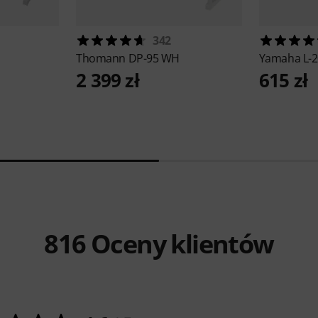
342
Thomann
DP-95 WH
Yamaha
L-
2 399 zł
615 zł
816
Oceny klientów