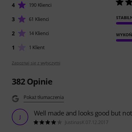
4
190 Klienci
STABIL
3
61 Klienci
2
14 Klienci
WYKOŃ
1
1 Klient
Zapoznaj się z wytyczymi
382
Opinie
Pokaż tłumaczenia
Well made and looks good but not so
J
JustinasK 07.12.2017