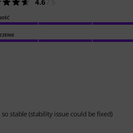
4.6
/ 5
NOŚĆ
CZENIE
 stable (stability issue could be fixed)