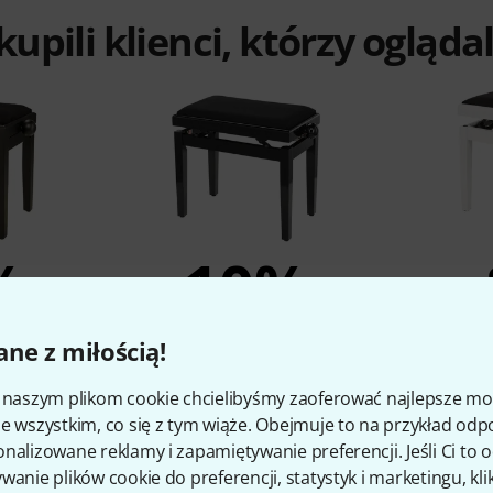
 kupili klienci, którzy ogląd
%
10%
O
KUPIŁO
ne z miłością!
15BM
Thomann KB-15BP
Thom
i naszym plikom cookie chcielibyśmy zaoferować najlepsze m
299 zł
e wszystkim, co się z tym wiąże. Obejmuje to na przykład odp
nalizowane reklamy i zapamiętywanie preferencji. Jeśli Ci to
wanie plików cookie do preferencji, statystyk i marketingu, kli