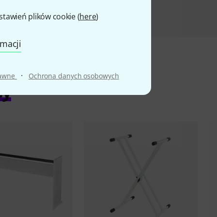
awień plików cookie (
here
)
rmacji
·
rawne
Ochrona danych osobowych
ty