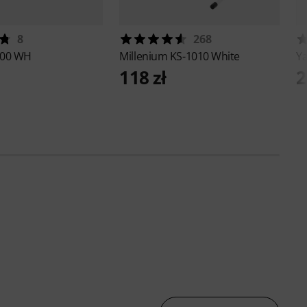
8
268
200 WH
Millenium
KS-1010 White
Y
118 zł
2