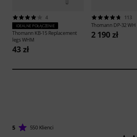
4
113
Thomann
DP-32 WH
IDEALNE POŁĄCZENIE
2 190 zł
Thomann
KB-15 Replacement
legs WHM
43 zł
5
550 Klienci