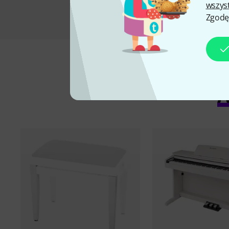
wszys
Zgodę
A