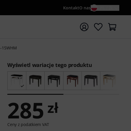
Kontakt
O nas
PL / ZŁ
ocznij wyszukiwanie od słowa kluczowego {searchTerm}
B-15WHM
Wyświetl wariacje tego produktu
285
zł
Ceny z podatkiem VAT