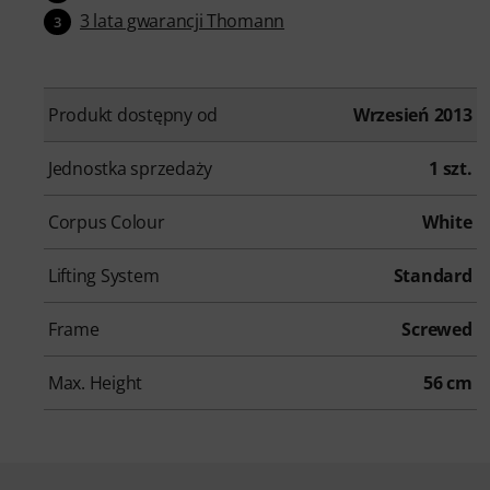
3 lata gwarancji Thomann
3
Produkt dostępny od
Wrzesień 2013
Jednostka sprzedaży
1 szt.
Corpus Colour
White
Lifting System
Standard
Frame
Screwed
Max. Height
56 cm