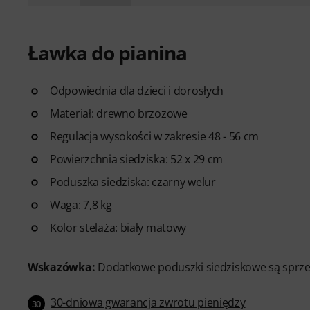
Ławka do pianina
Odpowiednia dla dzieci i dorosłych
Materiał: drewno brzozowe
Regulacja wysokości w zakresie 48 - 56 cm
Powierzchnia siedziska: 52 x 29 cm
Poduszka siedziska: czarny welur
Waga: 7,8 kg
Kolor stelaża: biały matowy
Wskazówka:
Dodatkowe poduszki siedziskowe są sprz
30-dniowa gwarancja zwrotu pieniędzy
30