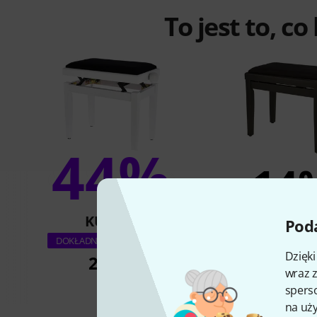
To jest to, co
44%
14
KUPIŁO
KUPIŁ
Poda
Thomann KB-
DOKŁADNIE TEN PRODUKT
Dzięk
285 zł
299 zł
wraz z
sperso
na uży