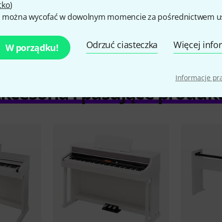
tko
)
porównaj
 można wycofać w dowolnym momencie za pośrednictwem ust
Odrzuć ciasteczka
Więcej info
W porządku!
Informacje p
kcesoria i pasujące produk