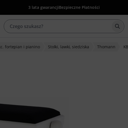
3 lata gwarancji
Bezpieczne Płatności
Rozp
c. fortepian i pianino
Stolki, lawki, siedziska
Thomann
K
ów