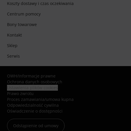
Koszty dostawy i czas oczekiwania
Centrum pomocy
Bony towarowe
Kontakt
Sklep
Serwis
OWH
/
Informacje prawne
Ochrona danych osobowych
Ustawienia plików cookies
Prawo zwrotu
Proces zamawiania/umowa kupna
Odpowiedzialność cywilna
Oświadczenie o dostępności
Odstąpienie od umowy