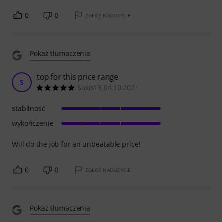
0
0
ZGŁOŚ NADUŻYCIE
Pokaż tłumaczenia
top for this price range
S
Sakis13 04.10.2021
stabilność
wykończenie
Will do the job for an unbeatable price!
0
0
ZGŁOŚ NADUŻYCIE
Pokaż tłumaczenia