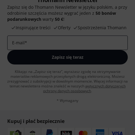
Zapisz się do Thomann Newsletter w języku polskim, a przy
odrobinie szczęścia możesz wygrać jeden z
50 bonów
podarunkowych
warty
50 €
!
Inspirujące treści
Oferty
Spostrzeżenia Thomann
E-mail
*
Zapisz się teraz
Klikając na „Zapisz się teraz”, wyrażasz zgodę na otrzymywanie
materialów reklamowych przesyłanych drogą elektroniczną. Możesz
zrezygnować z subskrypcji w dowolnym momencie. Więcej informacji na
temat newslettera można znaleźć w naszych
wytycznych dotyczących
ochrony danych ososbowych
.
* Wymagany
Kupuj i płać bezpiecznie