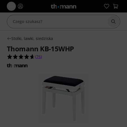
Rozpoc
Stolki, lawki, siedziska
Thomann KB-15WHP
4.7 na 5 gwiazdek z 76 ocen klientów
(
76
)