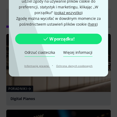
Czy wiesz że?
udziel zgody na używanie plików cookie do
preferencji, statystyk i marketingu, klikając „W
porządku!” (
pokaż wszystko
)
Dokumenty do
Wszystko
Poradniki
Zgodę można wycofać w dowolnym momencie za
pobrania
pośrednictwem ustawień plików cookie (
here
)
W porządku!
Odrzuć ciasteczka
Więcej informacji
·
Informacje prawne
Ochrona danych osobowych
PORADNIKI
Digital Pianos