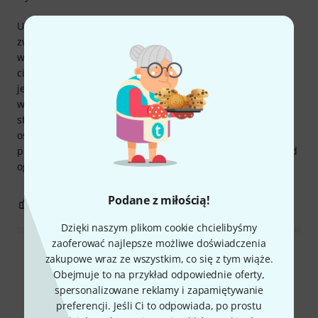
Używam tej ławki na zajęciach z młodszymi dziećmi. W
związku z tym, jest dużo raczkowania. Ławka trzyma się
wyjątkowo dobrze i nie przewraca się pod własnym
ciężarem. Mechanizm regulacji jest bardzo stabilny; moja
jest na stałe ustawiona w najwyższej pozycji. Większa
wysokość całkowita byłaby pożądana, ponieważ nawet
starsze dzieci stale potrzebują dodatkowej poduszki, aby
osiągnąć wygodną wysokość siedzenia, która sprzyja
prawidłowej postawie. Dlatego odejmuję jedną gwiazdkę od
ogólnej oceny. Ławkę gorąco polecam dorosłym.
Podane z miłością!
14
5
ZGŁOŚ NADUŻYCIE
Dzięki naszym plikom cookie chcielibyśmy
zaoferować najlepsze możliwe doświadczenia
Wszystkie oceny
zakupowe wraz ze wszystkim, co się z tym wiąże.
Obejmuje to na przykład odpowiednie oferty,
spersonalizowane reklamy i zapamiętywanie
preferencji. Jeśli Ci to odpowiada, po prostu