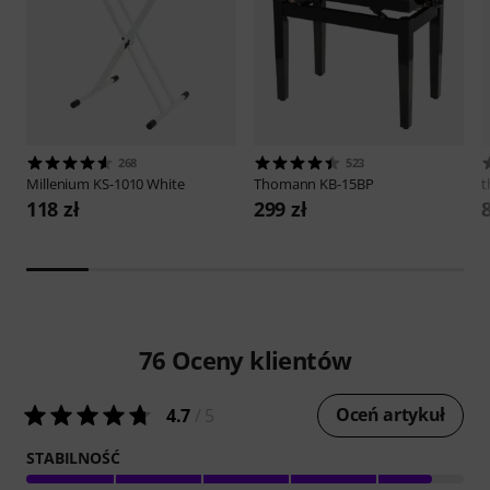
268
523
Millenium
KS-1010 White
Thomann
KB-15BP
t
118 zł
299 zł
8
76
Oceny klientów
Oceń artykuł
4.7
/ 5
STABILNOŚĆ