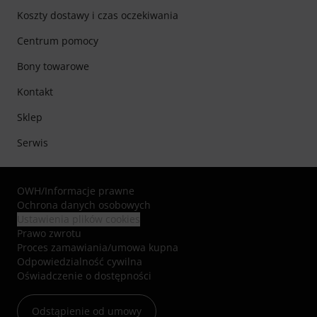
Koszty dostawy i czas oczekiwania
Centrum pomocy
Bony towarowe
Kontakt
Sklep
Serwis
OWH
/
Informacje prawne
Ochrona danych osobowych
Ustawienia plików cookies
Prawo zwrotu
Proces zamawiania/umowa kupna
Odpowiedzialność cywilna
Oświadczenie o dostępności
Odstąpienie od umowy