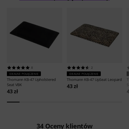
8
2
IDEALNE POŁĄCZENIE
IDEALNE POŁĄCZENIE
Thomann
KB-47 Upholstered
Thomann
KB-47 UpSeat Leopard
Seat VBK
S
43 zł
43 zł
4
34
Oceny klientów