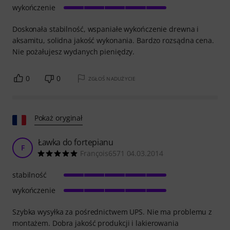
wykończenie
Doskonała stabilność, wspaniałe wykończenie drewna i
aksamitu, solidna jakość wykonania. Bardzo rozsądna cena.
Nie pożałujesz wydanych pieniędzy.
0
0
ZGŁOŚ NADUŻYCIE
Pokaż oryginał
Ławka do fortepianu
F
François6571 04.03.2014
stabilność
wykończenie
Szybka wysyłka za pośrednictwem UPS. Nie ma problemu z
montażem. Dobra jakość produkcji i lakierowania