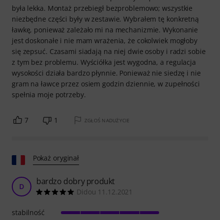
była lekka. Montaż przebiegł bezproblemowo; wszystkie
niezbędne części były w zestawie. Wybrałem tę konkretną
ławkę, ponieważ zależało mi na mechanizmie. Wykonanie
jest doskonałe i nie mam wrażenia, że cokolwiek mogłoby
się zepsuć. Czasami siadają na niej dwie osoby i radzi sobie
z tym bez problemu. Wyściółka jest wygodna, a regulacja
wysokości działa bardzo płynnie. Ponieważ nie siedzę i nie
gram na ławce przez osiem godzin dziennie, w zupełności
spełnia moje potrzeby.
7
1
ZGŁOŚ NADUŻYCIE
Pokaż oryginał
bardzo dobry produkt
D
Didou 11.12.2021
stabilność