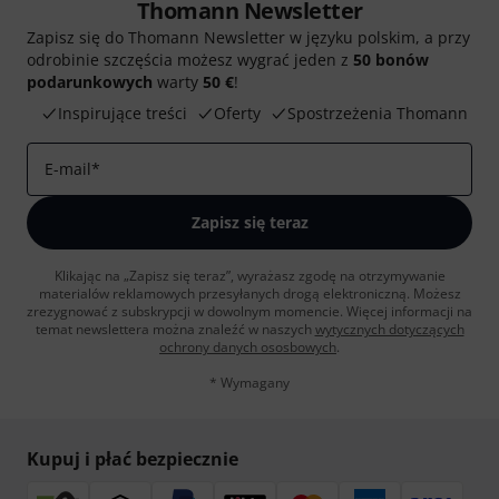
Thomann Newsletter
Zapisz się do Thomann Newsletter w języku polskim, a przy
odrobinie szczęścia możesz wygrać jeden z
50 bonów
podarunkowych
warty
50 €
!
Inspirujące treści
Oferty
Spostrzeżenia Thomann
E-mail
*
Zapisz się teraz
Klikając na „Zapisz się teraz”, wyrażasz zgodę na otrzymywanie
materialów reklamowych przesyłanych drogą elektroniczną. Możesz
zrezygnować z subskrypcji w dowolnym momencie. Więcej informacji na
temat newslettera można znaleźć w naszych
wytycznych dotyczących
ochrony danych ososbowych
.
* Wymagany
Kupuj i płać bezpiecznie