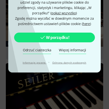
udziel zgody na używanie plików cookie do
preferencji, statystyk i marketingu, klikając „W
porządku!” (
pokaż wszystko
)
Zgodę można wycofać w dowolnym momencie za
pośrednictwem ustawień plików cookie (
here
)
W porządku!
PORADNIKI
Odrzuć ciasteczka
Więcej informacji
Digital Pianos
·
Informacje prawne
Ochrona danych osobowych