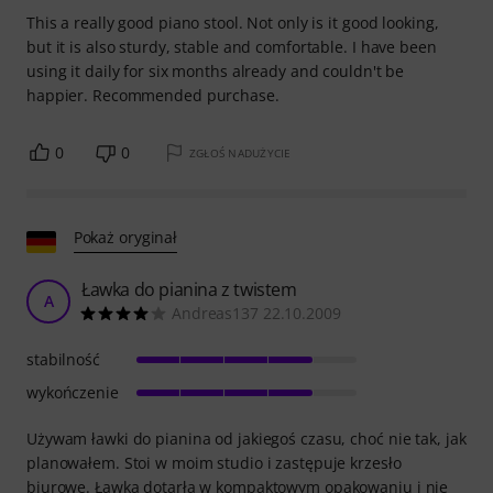
This a really good piano stool. Not only is it good looking,
but it is also sturdy, stable and comfortable. I have been
using it daily for six months already and couldn't be
happier. Recommended purchase.
0
0
ZGŁOŚ NADUŻYCIE
Pokaż oryginał
Ławka do pianina z twistem
A
Andreas137 22.10.2009
stabilność
wykończenie
Używam ławki do pianina od jakiegoś czasu, choć nie tak, jak
planowałem. Stoi w moim studio i zastępuje krzesło
biurowe. Ławka dotarła w kompaktowym opakowaniu i nie