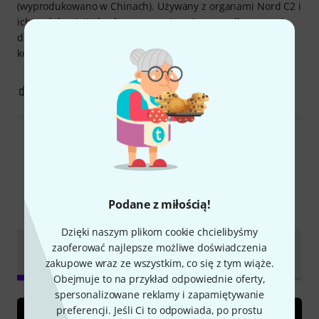
(wyprodukowano w Chinach). Używany z organami Nord C2 i
ich pedałami. Wybrałem go, ponieważ pasowałby na mnie
do 60 cm, co jest standardem w przypadku mechanizmu
korbowego. Robi to bardzo dobrze.
0
0
ZGŁOŚ NADUŻYCIE
Wszystkie oceny
Podane z miłością!
Czy wiesz że?
Dzięki naszym plikom cookie chcielibyśmy
Dokumenty do
zaoferować najlepsze możliwe doświadczenia
Wszystko
Poradniki
pobrania
zakupowe wraz ze wszystkim, co się z tym wiąże.
Obejmuje to na przykład odpowiednie oferty,
spersonalizowane reklamy i zapamiętywanie
preferencji. Jeśli Ci to odpowiada, po prostu