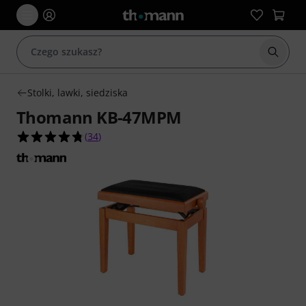
Rozpoc
Stolki, lawki, siedziska
Thomann KB-47MPM
4.8 na 5 gwiazdek z 34 ocen klientów
(
34
)