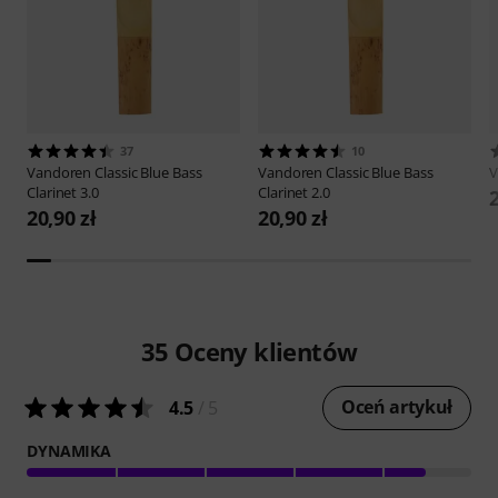
37
10
Vandoren
Classic Blue Bass
Vandoren
Classic Blue Bass
V
Clarinet 3.0
Clarinet 2.0
2
20,90 zł
20,90 zł
35
Oceny klientów
Oceń artykuł
4.5
/ 5
DYNAMIKA