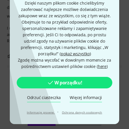
Dzięki naszym plikom cookie chcielibyśmy
dźwięk
zaoferować najlepsze możliwe doświadczenia
zakupowe wraz ze wszystkim, co się z tym wiąże.
wykończenie
Obejmuje to na przykład odpowiednie oferty,
I use this reed with a Ernst Schreiber EPE JM mouthpiece
spersonalizowane reklamy i zapamiętywanie
and a Selmer Concept on the Tuyama Low C bassclarinet.
preferencji. Jeśli Ci to odpowiada, po prostu
Response is very good.
udziel zgody na używanie plików cookie do
preferencji, statystyk i marketingu, klikając „W
porządku!” (
pokaż wszystko
)
0
0
ZGŁOŚ NADUŻYCIE
Zgodę można wycofać w dowolnym momencie za
pośrednictwem ustawień plików cookie (
here
)
Wszystkie oceny
W porządku!
Odrzuć ciasteczka
Więcej informacji
Czy wiesz że?
·
Informacje prawne
Ochrona danych osobowych
Wszystko
Filmy
Poradniki