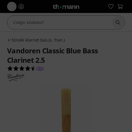
Rozpoc
Stroiki klarnet bas.(s. fran.)
Vandoren Classic Blue Bass
Clarinet 2.5
4.5 na 5 gwiazdek z 35 ocen klientów
(
35
)