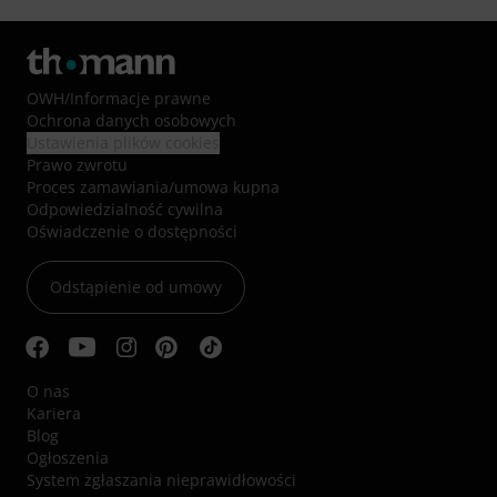
OWH
/
Informacje prawne
Ochrona danych osobowych
Ustawienia plików cookies
Prawo zwrotu
Proces zamawiania/umowa kupna
Odpowiedzialność cywilna
Oświadczenie o dostępności
Odstąpienie od umowy
O nas
Kariera
Blog
Ogłoszenia
System zgłaszania nieprawidłowości