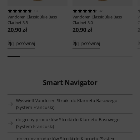
13
37
Vandoren
Classic Blue Bass
Vandoren
Classic Blue Bass
V
Clarinet 3.5
Clarinet 3.0
C
20,90 zł
20,90 zł
2
porównaj
porównaj
Smart Navigator
Wyświetl Vandoren Stroiki do Klarnetu Basowego
(System Francuski)
do grupy produktów Stroiki do Klarnetu Basowego
(System Francuski)
do grupy produktów Stroiki do Klarnetu (System