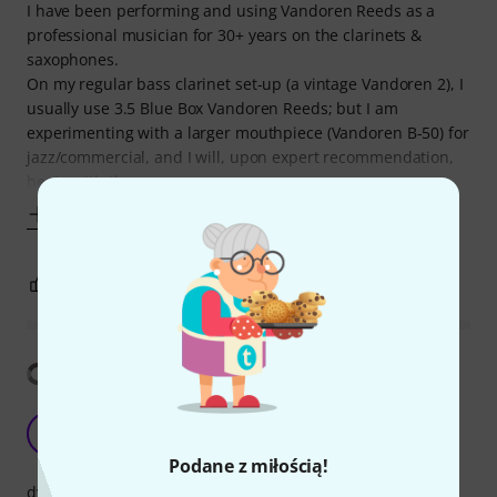
I have been performing and using Vandoren Reeds as a
professional musician for 30+ years on the clarinets &
saxophones.
On my regular bass clarinet set-up (a vintage Vandoren 2), I
usually use 3.5 Blue Box Vandoren Reeds; but I am
experimenting with a larger mouthpiece (Vandoren B-50) for
jazz/commercial, and I will, upon expert recommendation,
begin with the
Pokaż więcej
0
0
ZGŁOŚ NADUŻYCIE
Pokaż tłumaczenia
Good Reed
R
RoterObertondrache 05.01.2021
Podane z miłością!
dynamika